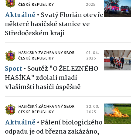
ČESKÉ REPUBLIKY
2025
Aktuálně
•
Svatý Florián otevře
některé hasičské stanice ve
Středočeském kraji
HASIČSKÝ ZÁCHRANNÝ SBOR
01. 04.
ČESKÉ REPUBLIKY
2025
Sport
•
Soutěž "O ŽELEZNÉHO
HASÍKA" zdolali mladí
vlašimští hasiči úspěšně
HASIČSKÝ ZÁCHRANNÝ SBOR
22. 03.
ČESKÉ REPUBLIKY
2025
Aktuálně
•
Pálení biologického
odpadu je od března zakázáno,