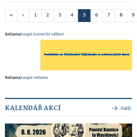
«
‹
1
2
3
4
5
6
7
8
9
Reklama
Koupit komerční sdělení
Reklama
Koupit reklamu
KALENDÁŘ AKCÍ
Další