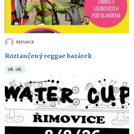
REDAKCE
Roztančený reggae bazárek
08. 08.