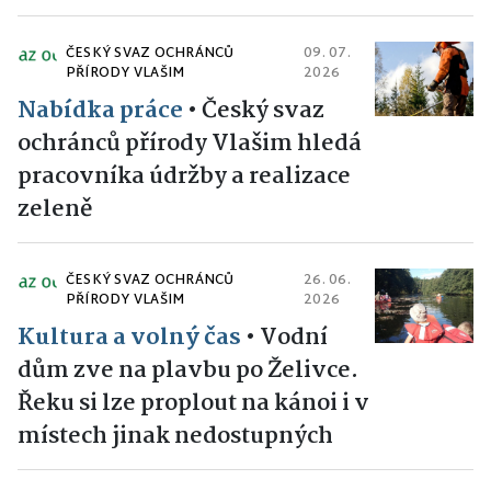
ČESKÝ SVAZ OCHRÁNCŮ
09. 07.
PŘÍRODY VLAŠIM
2026
Nabídka práce
•
Český svaz
ochránců přírody Vlašim hledá
pracovníka údržby a realizace
zeleně
ČESKÝ SVAZ OCHRÁNCŮ
26. 06.
PŘÍRODY VLAŠIM
2026
Kultura a volný čas
•
Vodní
dům zve na plavbu po Želivce.
Řeku si lze proplout na kánoi i v
místech jinak nedostupných