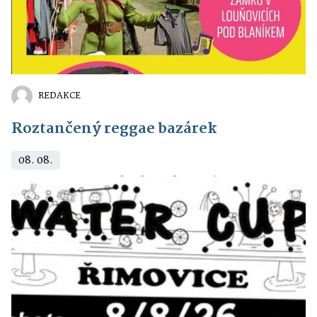
REDAKCE
Roztančený reggae bazárek
08. 08.