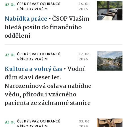
ČESKÝ SVAZ OCHRÁNCŮ
16. 06.
PŘÍRODY VLAŠIM
2026
Nabídka práce
•
ČSOP Vlašim
hledá posilu do finančního
oddělení
ČESKÝ SVAZ OCHRÁNCŮ
12. 06.
PŘÍRODY VLAŠIM
2026
Kultura a volný čas
•
Vodní
dům slaví deset let.
Narozeninová oslava nabídne
vědu, přírodu i vzácného
pacienta ze záchranné stanice
ČESKÝ SVAZ OCHRÁNCŮ
03. 06.
PŘÍRODY VLAŠIM
2026