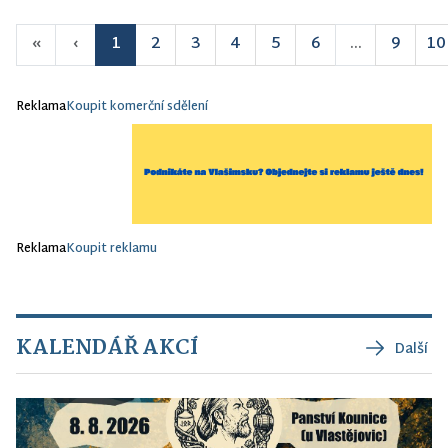
«
‹
1
2
3
4
5
6
...
9
10
Reklama
Koupit komerční sdělení
Reklama
Koupit reklamu
KALENDÁŘ AKCÍ
Další