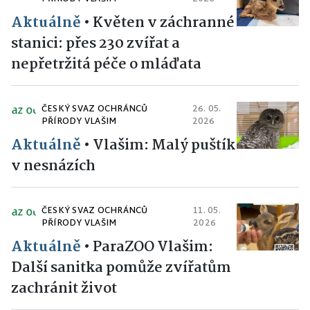
Aktuálně
•
Květen v záchranné
stanici: přes 230 zvířat a
nepřetržitá péče o mláďata
ČESKÝ SVAZ OCHRÁNCŮ
26. 05.
PŘÍRODY VLAŠIM
2026
Aktuálně
•
Vlašim: Malý puštík
v nesnázích
ČESKÝ SVAZ OCHRÁNCŮ
11. 05.
PŘÍRODY VLAŠIM
2026
Aktuálně
•
ParaZOO Vlašim:
Další sanitka pomůže zvířatům
zachránit život