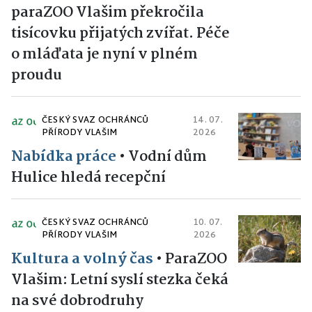
paraZOO Vlašim překročila
tisícovku přijatých zvířat. Péče
o mláďata je nyní v plném
proudu
ČESKÝ SVAZ OCHRÁNCŮ
14. 07.
PŘÍRODY VLAŠIM
2026
Nabídka práce
•
Vodní dům
Hulice hledá recepční
ČESKÝ SVAZ OCHRÁNCŮ
10. 07.
PŘÍRODY VLAŠIM
2026
Kultura a volný čas
•
ParaZOO
Vlašim: Letní syslí stezka čeká
na své dobrodruhy