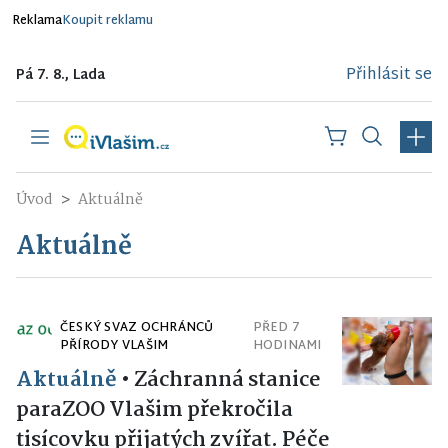
Reklama
Koupit reklamu
Přihlásit se
Pá 7. 8., Lada
Úvod
Aktuálně
Aktuálně
ČESKÝ SVAZ OCHRÁNCŮ
PŘED 7
PŘÍRODY VLAŠIM
HODINAMI
Aktuálně
•
Záchranná stanice
paraZOO Vlašim překročila
tisícovku přijatých zvířat. Péče