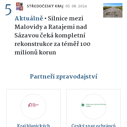
5
STŘEDOČESKÝ KRAJ
05. 08. 2026
Aktuálně
•
Silnice mezi
Malovidy a Ratajemi nad
Sázavou čeká kompletní
rekonstrukce za téměř 100
milionů korun
Partneři zpravodajství
Kraj blanických
Český svaz ochránců