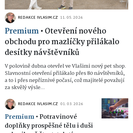
REDAKCE IVLASIM.CZ
11. 05. 2026
Premium
•
Otevření nového
obchodu pro mazlíčky přilákalo
desítky návštěvníků
V polovině dubna otevřel ve Vlašimi nový pet shop.
Slavnostní otevření přilákalo přes 80 návštěvníků,
a to i přes nepříznivé počasí, což majitelé považují
za skvělý výsle...
REDAKCE IVLASIM.CZ
01. 03. 2026
Premium
•
Potravinové
doplňky prospěšné tělu i duši