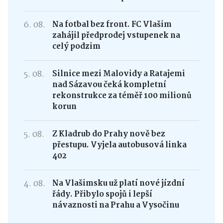
6. 08.
Na fotbal bez front. FC Vlašim
zahájil předprodej vstupenek na
celý podzim
5. 08.
Silnice mezi Malovidy a Ratajemi
nad Sázavou čeká kompletní
rekonstrukce za téměř 100 milionů
korun
5. 08.
Z Kladrub do Prahy nově bez
přestupu. Vyjela autobusová linka
402
4. 08.
Na Vlašimsku už platí nové jízdní
řády. Přibylo spojů i lepší
návaznosti na Prahu a Vysočinu