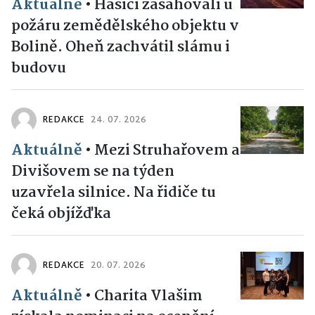
Aktuálně
•
Hasiči zasahovali u
požáru zemědělského objektu v
Bolině. Oheň zachvátil slámu i
budovu
REDAKCE
24. 07. 2026
Aktuálně
•
Mezi Struhařovem a
Divišovem se na týden
uzavřela silnice. Na řidiče tu
čeká objížďka
REDAKCE
20. 07. 2026
Aktuálně
•
Charita Vlašim