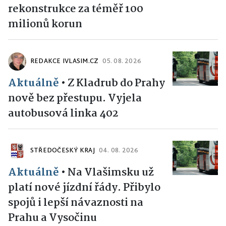
rekonstrukce za téměř 100
milionů korun
REDAKCE IVLASIM.CZ
05. 08. 2026
Aktuálně
•
Z Kladrub do Prahy
nově bez přestupu. Vyjela
autobusová linka 402
STŘEDOČESKÝ KRAJ
04. 08. 2026
Aktuálně
•
Na Vlašimsku už
platí nové jízdní řády. Přibylo
spojů i lepší návaznosti na
Prahu a Vysočinu