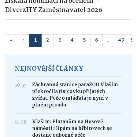
získala nominaci na ocenění
DiverzITY Zaměstnavatel 2026
«
‹
1
2
3
4
5
6
...
49
50
NEJNOVĚJŠÍ ČLÁNKY
10:55
Záchranná stanice paraZOO Vlašim
překročila tisícovku přijatých
zvířat. Péče o mláďata je nyní v
plném proudu
6. 08.
Vlašim: Platanům na Husově
náměstí i lipám na hřbitovech se
dostane odborné péče