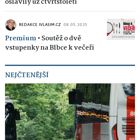
oslavily už čtvrtstoletí
REDAKCE IVLASIM.CZ
08. 05. 2025
Premium
•
Soutěž o dvě
vstupenky na Blbce k večeři
NEJČTENĚJŠÍ