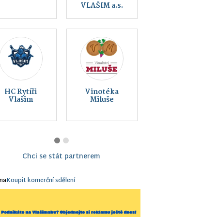
rytířů, z.s.
přírody Vlašim
Montessori
Vlašim z. s.
Chci se stát partnerem
ma
Koupit komerční sdělení