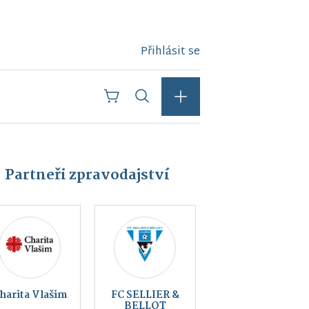
Přihlásit se
Partneři zpravodajství
Kraj
Český svaz
blanických
ochránců