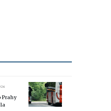
2026
o Prahy
la