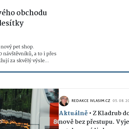
vého obchodu
desítky
 nový pet shop.
0 návštěvníků, a to i přes
ují za skvělý výsle...
REDAKCE IVLASIM.CZ
05. 08. 
Aktuálně
•
Z Kladrub d
nově bez přestupu. Vyje