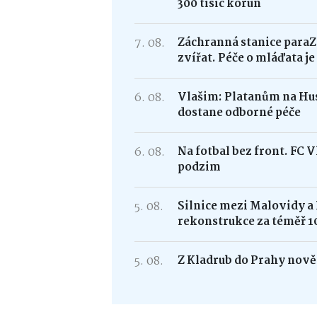
300 tisíc korun
7. 08.
Záchranná stanice paraZ
zvířat. Péče o mláďata j
6. 08.
Vlašim: Platanům na Hus
dostane odborné péče
6. 08.
Na fotbal bez front. FC 
podzim
5. 08.
Silnice mezi Malovidy a
rekonstrukce za téměř 1
5. 08.
Z Kladrub do Prahy nově 