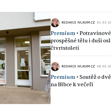
REDAKCE IVLASIM.CZ
01. 03. 
Premium
•
Potravinové
prospěšné tělu i duši os
čtvrtstoletí
REDAKCE IVLASIM.CZ
08. 05. 
Premium
•
Soutěž o dv
na Blbce k večeři