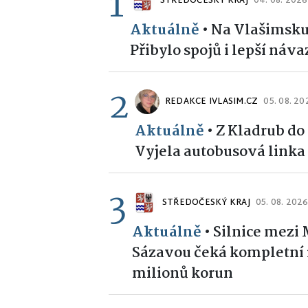
1
STŘEDOČESKÝ KRAJ
04. 08. 2026
Aktuálně
•
Na Vlašimsku 
Přibylo spojů i lepší náv
2
REDAKCE IVLASIM.CZ
05. 08. 20
Aktuálně
•
Z Kladrub do
Vyjela autobusová linka
3
STŘEDOČESKÝ KRAJ
05. 08. 202
Aktuálně
•
Silnice mezi
Sázavou čeká kompletní 
milionů korun