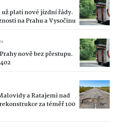
už platí nové jízdní řády.
aznosti na Prahu a Vysočinu
26
 Prahy nově bez přestupu.
 402
6
 Malovidy a Ratajemi nad
rekonstrukce za téměř 100