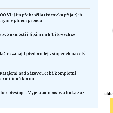
OO Vlašim překročila tisícovku přijatých
e nyní v plném proudu
ově náměstí i lipám na hřbitovech se
Vlašim zahájil předprodej vstupenek na celý
 Ratajemi nad Sázavou čeká kompletní
00 milionů korun
bez přestupu. Vyjela autobusová linka 402
Rekla