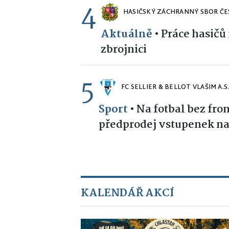
4
HASIČSKÝ ZÁCHRANNÝ SBOR ČE
Aktuálně
•
Práce hasičů
zbrojnici
5
FC SELLIER & BELLOT VLAŠIM A.S
Sport
•
Na fotbal bez fron
předprodej vstupenek na
KALENDÁŘ AKCÍ