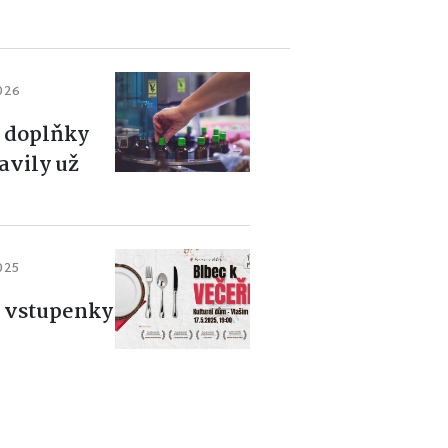
2026
 doplňky
lavily už
2025
ě vstupenky