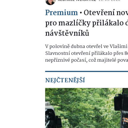
Premium
•
Otevření no
pro mazlíčky přilákalo 
návštěvníků
V polovině dubna otevřel ve Vlašimi
Slavnostní otevření přilákalo přes 8
nepříznivé počasí, což majitelé považ
NEJČTENĚJŠÍ