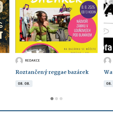
REDAKCE
Roztančený reggae bazárek
Wa
08. 08.
08.