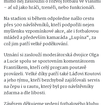
mimo něj zasloužili o rozvoj fotbalu ve Vlašimi
– ať už jako hráči, trenéři, nebo funkcionáři.
Na stadion si během odpoledne našlo cestu
přes 500 návštěvníků, kteří podpořili nejen
myšlenku vzpomínkové akce, ale i fotbalovou
mládež a především kamaráda „Lupína“, za
což jim patří velké poděkování.
Uznání si zaslouží moderátorská dvojice Olga
a Lucie spolu se sportovním komentátorem
Františkem, kteří celý program poutavě
provázeli. Velké díky patří také Láďovi Koutovi
a jeho týmu, kteří bezchybně zajišťovali servis
na čepu i u rautu, který byl pro návštěvníky
zdarma a dle libosti.
Závěrem děkujeme vedení fotbalového klubu