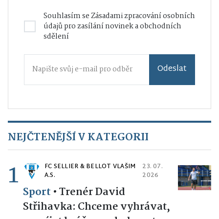
Souhlasím se
Zásadami zpracování osobních
údajů
pro zasílání novinek a obchodních
sdělení
Odeslat
NEJČTENĚJŠÍ V KATEGORII
1
FC SELLIER & BELLOT VLAŠIM
23. 07.
A.S.
2026
Sport
•
Trenér David
Střihavka: Chceme vyhrávat,