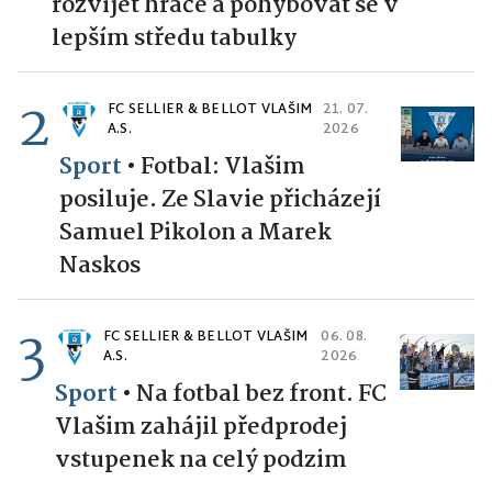
rozvíjet hráče a pohybovat se v
lepším středu tabulky
2
FC SELLIER & BELLOT VLAŠIM
21. 07.
A.S.
2026
Sport
•
Fotbal: Vlašim
posiluje. Ze Slavie přicházejí
Samuel Pikolon a Marek
Naskos
3
FC SELLIER & BELLOT VLAŠIM
06. 08.
A.S.
2026
Sport
•
Na fotbal bez front. FC
Vlašim zahájil předprodej
vstupenek na celý podzim