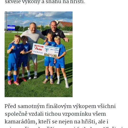
skvělé výkony a snahu na hřišti.
Před samotným finálovým výkopem všichni
společně vzdali tichou vzpomínku všem
kamarádům, kteří se nejen na hřišti, ale i