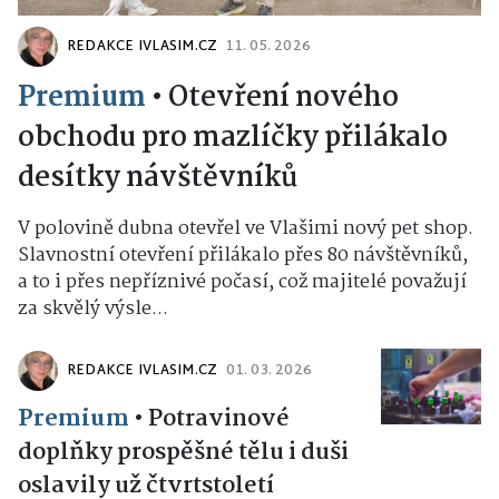
REDAKCE IVLASIM.CZ
11. 05. 2026
Premium
•
Otevření nového
obchodu pro mazlíčky přilákalo
desítky návštěvníků
V polovině dubna otevřel ve Vlašimi nový pet shop.
Slavnostní otevření přilákalo přes 80 návštěvníků,
a to i přes nepříznivé počasí, což majitelé považují
za skvělý výsle...
REDAKCE IVLASIM.CZ
01. 03. 2026
Premium
•
Potravinové
doplňky prospěšné tělu i duši
oslavily už čtvrtstoletí