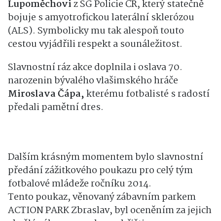
Lupoměchovi
z SG Policie ČR, který statečně
bojuje s amyotrofickou laterální sklerózou
(ALS). Symbolicky mu tak alespoň touto
cestou vyjádřili respekt a sounáležitost.
Slavnostní ráz akce doplnila i oslava 70.
narozenin bývalého vlašimského hráče
Miroslava Čápa,
kterému fotbalisté s radostí
předali pamětní dres.
Dalším krásným momentem bylo slavnostní
předání zážitkového poukazu pro celý tým
fotbalové mládeže ročníku 2014.
Tento poukaz, věnovaný zábavním parkem
ACTION PARK Zbraslav, byl oceněním za jejich