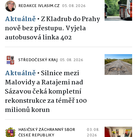
REDAKCE IVLASIM.CZ
05. 08. 2026
Aktuálně
•
Z Kladrub do Prahy
nově bez přestupu. Vyjela
autobusová linka 402
STŘEDOČESKÝ KRAJ
05. 08. 2026
Aktuálně
•
Silnice mezi
Malovidy a Ratajemi nad
Sázavou čeká kompletní
rekonstrukce za téměř 100
milionů korun
HASIČSKÝ ZÁCHRANNÝ SBOR
03. 08.
ČESKÉ REPUBLIKY
2026