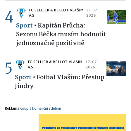
4
FC SELLIER & BELLOT VLAŠIM
13. 07.
A.S.
2026
Sport
•
Kapitán Průcha:
Sezonu Béčka musím hodnotit
jednoznačně pozitivně
5
FC SELLIER & BELLOT VLAŠIM
17. 07.
A.S.
2026
Sport
•
Fotbal Vlašim: Přestup
Jindry
Reklama
Koupit komerční sdělení