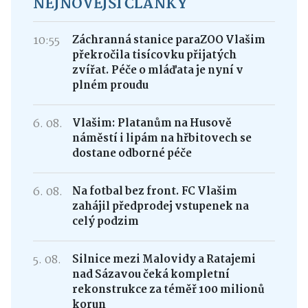
NEJNOVĚJŠÍ ČLÁNKY
10:55
Záchranná stanice paraZOO Vlašim
překročila tisícovku přijatých
zvířat. Péče o mláďata je nyní v
plném proudu
6. 08.
Vlašim: Platanům na Husově
náměstí i lipám na hřbitovech se
dostane odborné péče
6. 08.
Na fotbal bez front. FC Vlašim
zahájil předprodej vstupenek na
celý podzim
5. 08.
Silnice mezi Malovidy a Ratajemi
nad Sázavou čeká kompletní
rekonstrukce za téměř 100 milionů
korun