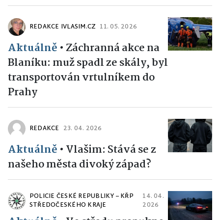
REDAKCE IVLASIM.CZ
11. 05. 2026
Aktuálně
•
Záchranná akce na
Blaníku: muž spadl ze skály, byl
transportován vrtulníkem do
Prahy
REDAKCE
23. 04. 2026
Aktuálně
•
Vlašim: Stává se z
našeho města divoký západ?
POLICIE ČESKÉ REPUBLIKY – KŘP
14. 04.
STŘEDOČESKÉHO KRAJE
2026