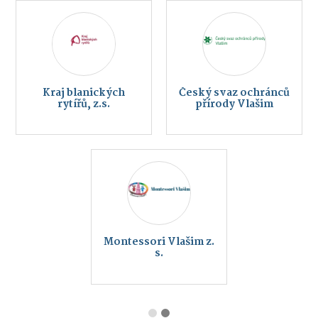
Kraj blanických
Český svaz ochránců
rytířů, z.s.
přírody Vlašim
Montessori Vlašim z.
s.