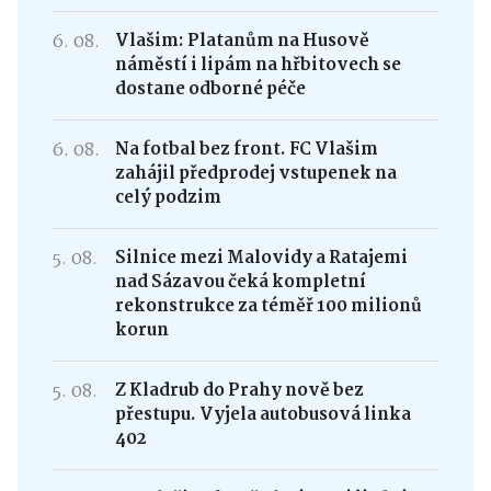
6. 08.
Vlašim: Platanům na Husově
náměstí i lipám na hřbitovech se
dostane odborné péče
6. 08.
Na fotbal bez front. FC Vlašim
zahájil předprodej vstupenek na
celý podzim
5. 08.
Silnice mezi Malovidy a Ratajemi
nad Sázavou čeká kompletní
rekonstrukce za téměř 100 milionů
korun
5. 08.
Z Kladrub do Prahy nově bez
přestupu. Vyjela autobusová linka
402