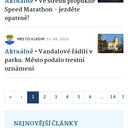
Aktuálně
•
Ve středu propukne
Speed Marathon - jezděte
opatrně!
MĚSTO VLAŠIM
13. 04. 2026
Aktuálně
•
Vandalové řádili v
parku. Město podalo trestní
oznámení
«
‹
1
2
3
4
5
6
...
14
15
NEJNOVĚJŠÍ ČLÁNKY