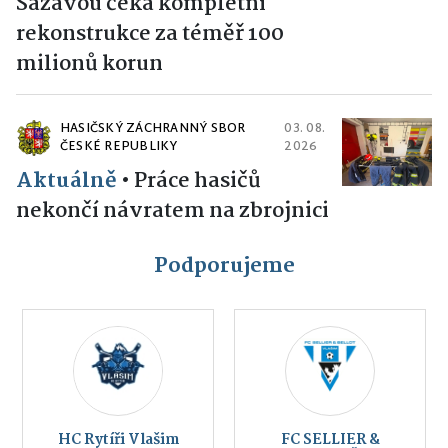
Sázavou čeká kompletní
rekonstrukce za téměř 100
milionů korun
HASIČSKÝ ZÁCHRANNÝ SBOR
03. 08.
ČESKÉ REPUBLIKY
2026
Aktuálně
•
Práce hasičů
nekončí návratem na zbrojnici
Podporujeme
HC Rytíři Vlašim
FC SELLIER &