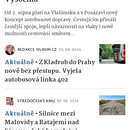
Od 2. srpna platí na Vlašimsku a v Posázaví nový
koncept autobusové dopravy. Cestujícím přináší
častější spoje, lepší návaznosti na vlaky i nové
možnosti cestování směrem...
REDAKCE IVLASIM.CZ
05. 08. 2026
Aktuálně
•
Z Kladrub do Prahy
nově bez přestupu. Vyjela
autobusová linka 402
STŘEDOČESKÝ KRAJ
05. 08. 2026
Aktuálně
•
Silnice mezi
Malovidy a Ratajemi nad