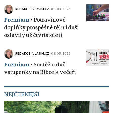
REDAKCE IVLASIM.CZ
01. 03. 2026
Premium
•
Potravinové
doplňky prospěšné tělu i duši
oslavily už čtvrtstoletí
REDAKCE IVLASIM.CZ
08. 05. 2025
Premium
•
Soutěž o dvě
vstupenky na Blbce k večeři
NEJČTENĚJŠÍ