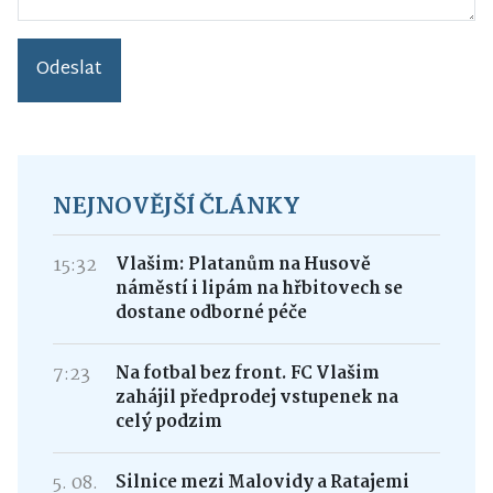
Odeslat
NEJNOVĚJŠÍ ČLÁNKY
15:32
Vlašim: Platanům na Husově
náměstí i lipám na hřbitovech se
dostane odborné péče
7:23
Na fotbal bez front. FC Vlašim
zahájil předprodej vstupenek na
celý podzim
5. 08.
Silnice mezi Malovidy a Ratajemi