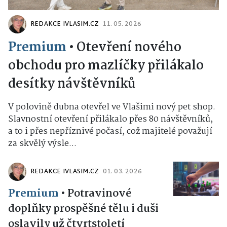
REDAKCE IVLASIM.CZ
11. 05. 2026
Premium
•
Otevření nového
obchodu pro mazlíčky přilákalo
desítky návštěvníků
V polovině dubna otevřel ve Vlašimi nový pet shop.
Slavnostní otevření přilákalo přes 80 návštěvníků,
a to i přes nepříznivé počasí, což majitelé považují
za skvělý výsle...
REDAKCE IVLASIM.CZ
01. 03. 2026
Premium
•
Potravinové
doplňky prospěšné tělu i duši
oslavily už čtvrtstoletí