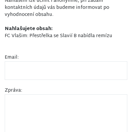
Nahlášení lze učinit i anonymně, při zadání
kontaktních údajů vás budeme informovat po
vyhodnocení obsahu.
Nahlašujete obsah:
FC Vlašim: Přestřelka se Slavií B nabídla remízu
Email:
Zpráva: