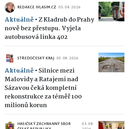
REDAKCE IVLASIM.CZ
05. 08. 2026
Aktuálně
•
Z Kladrub do Prahy
nově bez přestupu. Vyjela
autobusová linka 402
STŘEDOČESKÝ KRAJ
05. 08. 2026
Aktuálně
•
Silnice mezi
Malovidy a Ratajemi nad
Sázavou čeká kompletní
rekonstrukce za téměř 100
milionů korun
HASIČSKÝ ZÁCHRANNÝ SBOR
03. 08.