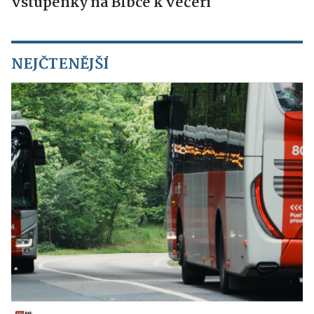
vstupenky na Blbce k večeři
NEJČTENĚJŠÍ