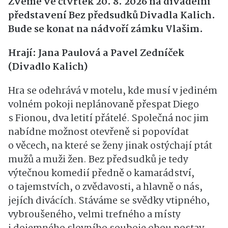
Zveme ve čtvrtek 20. 8. 2026 na divadelní
představení Bez předsudků Divadla Kalich.
Bude se konat na nádvoří zámku Vlašim.
Hrají: Jana Paulová a Pavel Zedníček
(Divadlo Kalich)
Hra se odehrává v motelu, kde musí v jediném
volném pokoji neplánovaně přespat Diego
s Fionou, dva letití přátelé. Společná noc jim
nabídne možnost otevřeně si popovídat
o věcech, na které se ženy jinak ostýchají ptát
mužů a muži žen. Bez předsudků je tedy
výtečnou komedií předně o kamarádství,
o tajemstvích, o zvědavosti, a hlavně o nás,
jejích divácích. Stáváme se svědky vtipného,
vybroušeného, velmi trefného a místy