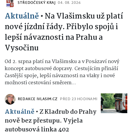
STŘEDOČESKÝ KRAJ
04. 08. 2026
Aktuálně
•
Na Vlašimsku už platí
nové jízdní řády. Přibylo spojů i
lepší návaznosti na Prahu a
Vysočinu
Od 2. srpna platí na Vlašimsku a v Posázaví nový
koncept autobusové dopravy. Cestujícím přináší
častější spoje, lepší návaznosti na vlaky i nové
možnosti cestování směrem...
REDAKCE IVLASIM.CZ
PŘED 23 HODINAMI
Aktuálně
•
Z Kladrub do Prahy
nově bez přestupu. Vyjela
autobusová linka 402