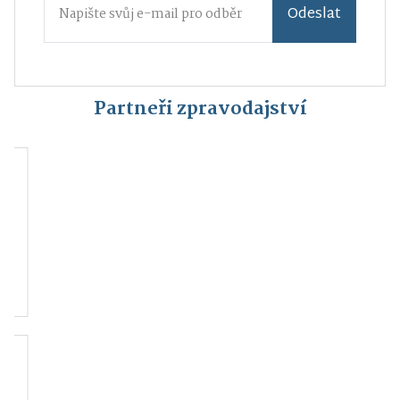
Odeslat
Partneři zpravodajství
Kraj blanických
Český svaz ochránců
rytířů, z.s.
přírody Vlašim