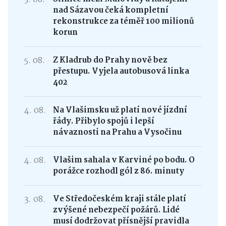
nad Sázavou čeká kompletní
rekonstrukce za téměř 100 milionů
korun
5. 08.
Z Kladrub do Prahy nově bez
přestupu. Vyjela autobusová linka
402
4. 08.
Na Vlašimsku už platí nové jízdní
řády. Přibylo spojů i lepší
návaznosti na Prahu a Vysočinu
4. 08.
Vlašim sahala v Karviné po bodu. O
porážce rozhodl gól z 86. minuty
3. 08.
Ve Středočeském kraji stále platí
zvýšené nebezpečí požárů. Lidé
musí dodržovat přísnější pravidla