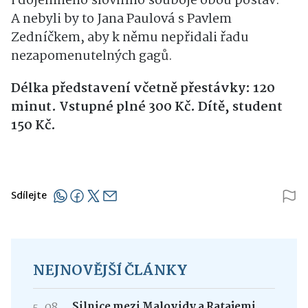
i dojemného slovního souboje obou postav.
A nebyli by to Jana Paulová s Pavlem
Zedníčkem, aby k němu nepřidali řadu
nezapomenutelných gagů.
Délka představení včetně přestávky: 120
minut. Vstupné plné 300 Kč. Dítě, student
150 Kč.
Sdílejte
NEJNOVĚJŠÍ ČLÁNKY
5. 08.
Silnice mezi Malovidy a Ratajemi