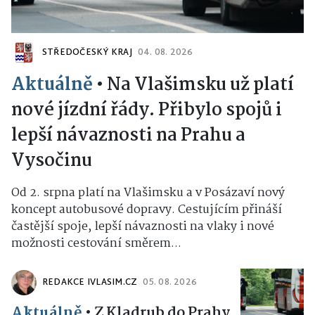
STŘEDOČESKÝ KRAJ
04. 08. 2026
Aktuálně
•
Na Vlašimsku už platí
nové jízdní řády. Přibylo spojů i
lepší návaznosti na Prahu a
Vysočinu
Od 2. srpna platí na Vlašimsku a v Posázaví nový
koncept autobusové dopravy. Cestujícím přináší
častější spoje, lepší návaznosti na vlaky i nové
možnosti cestování směrem...
REDAKCE IVLASIM.CZ
05. 08. 2026
Aktuálně
•
Z Kladrub do Prahy