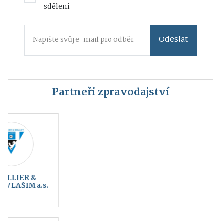
sdělení
Odeslat
Partneři zpravodajství
Kraj blanických
Český svaz ochránců
rytířů, z.s.
přírody Vlašim