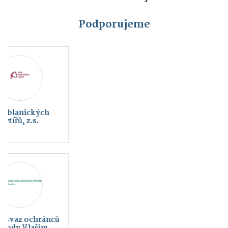
Podporujeme
HC Rytíři Vlašim
FC SELLIER &
BELLOT VLAŠIM a.s.
Charita Vlašim