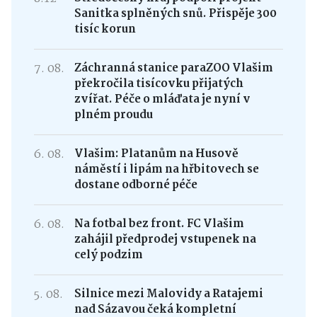
Sanitka splněných snů. Přispěje 300
tisíc korun
7. 08.
Záchranná stanice paraZOO Vlašim
překročila tisícovku přijatých
zvířat. Péče o mláďata je nyní v
plném proudu
6. 08.
Vlašim: Platanům na Husově
náměstí i lipám na hřbitovech se
dostane odborné péče
6. 08.
Na fotbal bez front. FC Vlašim
zahájil předprodej vstupenek na
celý podzim
5. 08.
Silnice mezi Malovidy a Ratajemi
nad Sázavou čeká kompletní