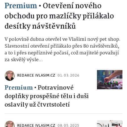
Premium
•
Otevření nového
obchodu pro mazlíčky přilákalo
desítky návštěvníků
V polovině dubna otevřel ve Vlašimi nový pet shop.
Slavnostní otevření přilákalo přes 80 návštěvníků,
a to i přes nepříznivé počasí, což majitelé považují
za skvělý výsle...
REDAKCE IVLASIM.CZ
01. 03. 2026
Premium
•
Potravinové
doplňky prospěšné tělu i duši
oslavily už čtvrtstoletí
REDAKCE IVLASIM.CZ
08. 05. 2025