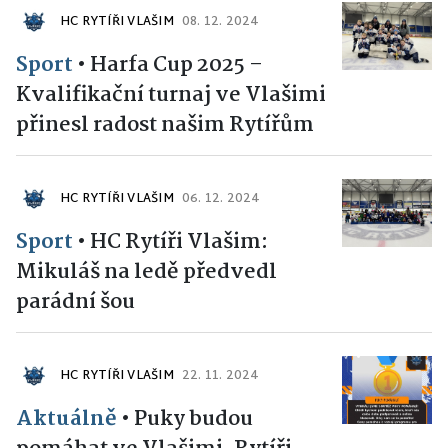
HC RYTÍŘI VLAŠIM
08. 12. 2024
Sport
•
Harfa Cup 2025 –
Kvalifikační turnaj ve Vlašimi
přinesl radost našim Rytířům
HC RYTÍŘI VLAŠIM
06. 12. 2024
Sport
•
HC Rytíři Vlašim:
Mikuláš na ledě předvedl
parádní šou
HC RYTÍŘI VLAŠIM
22. 11. 2024
Aktuálně
•
Puky budou