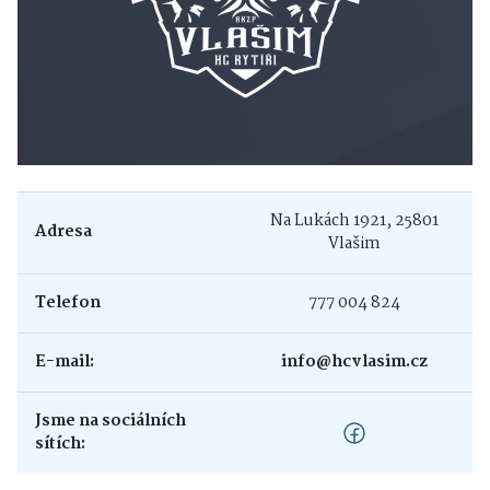
Na Lukách 1921, 25801
Adresa
Vlašim
Telefon
777 004 824
E-mail:
info@hcvlasim.cz
Jsme na sociálních
sítích: