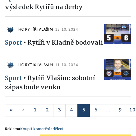
výsledek Rytířů na derby
HC RYTÍŘI VLAŠIM
13. 10. 2024
Sport
•
Rytíři v Kladně bodovali
HC RYTÍŘI VLAŠIM
11. 10. 2024
Sport
•
Rytíři Vlašim: sobotní
zápas bude venku
«
‹
1
2
3
4
5
6
...
9
10
Reklama
Koupit komerční sdělení