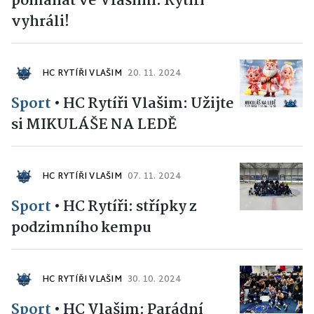
pomáhat ve Vlašimi. Rytíři
vyhráli!
HC RYTÍŘI VLAŠIM
20. 11. 2024
Sport
•
HC Rytíři Vlašim: Užijte
si MIKULÁŠE NA LEDĚ
HC RYTÍŘI VLAŠIM
07. 11. 2024
Sport
•
HC Rytíři: střípky z
podzimního kempu
HC RYTÍŘI VLAŠIM
30. 10. 2024
Sport
•
HC Vlašim: Parádní