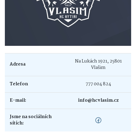
Na Lukách 1921, 25801
Adresa
Vlašim
Telefon
777 004 824
E-mail:
info@hcvlasim.cz
Jsme na sociálních
sítích: