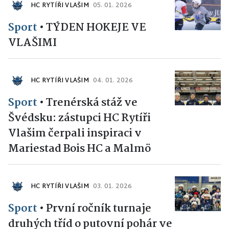
HC RYTÍŘI VLAŠIM
05. 01. 2026
Sport
•
TÝDEN HOKEJE VE
VLAŠIMI
HC RYTÍŘI VLAŠIM
04. 01. 2026
Sport
•
Trenérská stáž ve
Švédsku: zástupci HC Rytíři
Vlašim čerpali inspiraci v
Mariestad Bois HC a Malmö
HC RYTÍŘI VLAŠIM
03. 01. 2026
Sport
•
První ročník turnaje
druhých tříd o putovní pohár ve