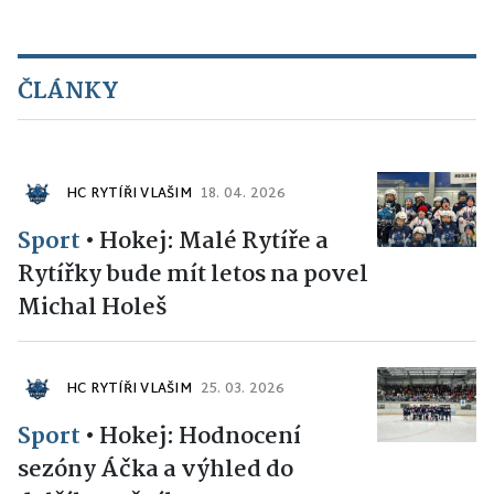
ČLÁNKY
HC RYTÍŘI VLAŠIM
18. 04. 2026
Sport
•
Hokej: Malé Rytíře a
Rytířky bude mít letos na povel
Michal Holeš
HC RYTÍŘI VLAŠIM
25. 03. 2026
Sport
•
Hokej: Hodnocení
sezóny Áčka a výhled do