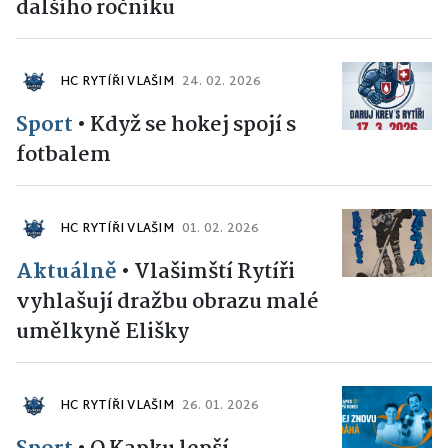
dalšího ročníku
HC RYTÍŘI VLAŠIM
24. 02. 2026
Sport
•
Když se hokej spojí s
fotbalem
HC RYTÍŘI VLAŠIM
01. 02. 2026
Aktuálně
•
Vlašimští Rytíři
vyhlašují dražbu obrazu malé
umělkyně Elišky
HC RYTÍŘI VLAŠIM
26. 01. 2026