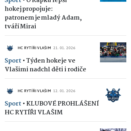
Sport
•
O Kapku lepší
hokej propojuje:
patronem je mladý Adam,
tváří Mirai
HC RYTÍŘI VLAŠIM
21. 01. 2026
Sport
•
Týden hokeje ve
Vlašimi nadchl děti i rodiče
HC RYTÍŘI VLAŠIM
12. 01. 2026
Sport
•
KLUBOVÉ PROHLÁŠENÍ
HC RYTÍŘI VLAŠIM