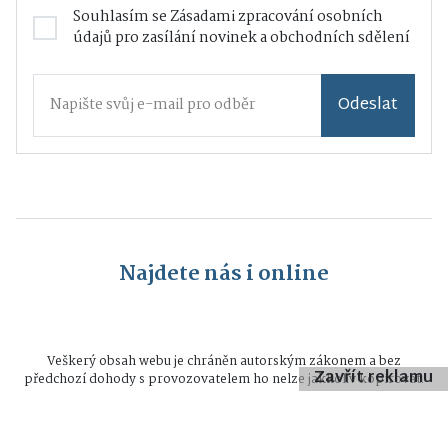
Souhlasím se
Zásadami zpracování osobních
údajů
pro zasílání novinek a obchodních sdělení
Odeslat
Najdete nás i online
Veškerý obsah webu je chráněn autorským zákonem a bez
Zavřít reklamu
předchozí dohody s provozovatelem ho nelze jakkoliv kopírovat.
Všechna práva vyhrazena © 2026