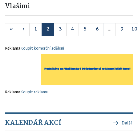
Vlašimi
«
‹
1
2
3
4
5
6
...
9
10
Reklama
Koupit komerční sdělení
Reklama
Koupit reklamu
KALENDÁŘ AKCÍ
Další