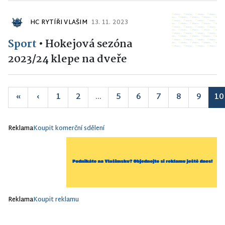
HC RYTÍŘI VLAŠIM
13. 11. 2023
Sport
•
Hokejová sezóna
2023/24 klepe na dveře
«
‹
1
2
...
5
6
7
8
9
10
Reklama
Koupit komerční sdělení
Reklama
Koupit reklamu