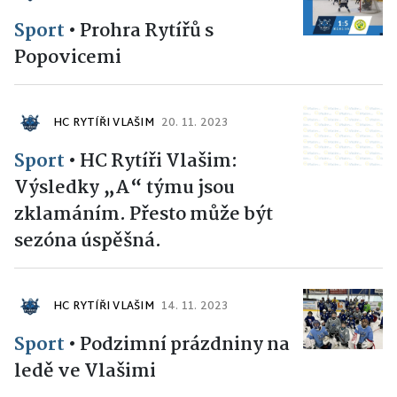
Sport
•
Prohra Rytířů s
Popovicemi
HC RYTÍŘI VLAŠIM
20. 11. 2023
Sport
•
HC Rytíři Vlašim:
Výsledky „A“ týmu jsou
zklamáním. Přesto může být
sezóna úspěšná.
HC RYTÍŘI VLAŠIM
14. 11. 2023
Sport
•
Podzimní prázdniny na
ledě ve Vlašimi