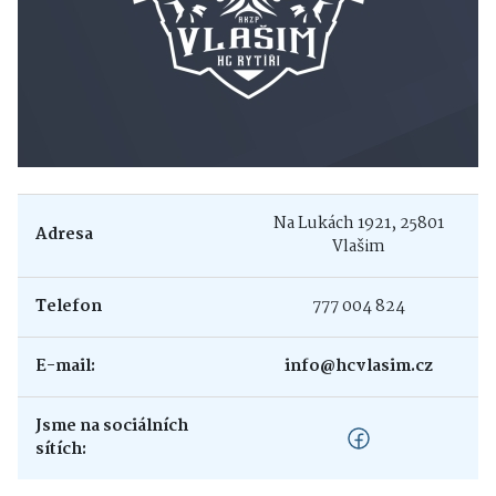
Na Lukách 1921, 25801
Adresa
Vlašim
Telefon
777 004 824
E-mail:
info@hcvlasim.cz
Jsme na sociálních
sítích: