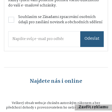
Každý týden vám pošleme přehled všeho důležitého
do vaší e-mailové schránky.
Souhlasím se
Zásadami zpracování osobních
údajů
pro zasílání novinek a obchodních sdělení
Odeslat
Najdete nás i online
Veškerý obsah webu je chráněn autorským zákonem a bez
Zavřít reklamu
předchozí dohody s provozovatelem ho nelze jakkoliv kopírovat.