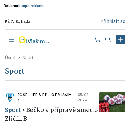
Reklama
Koupit reklamu
Přihlásit se
Pá 7. 8., Lada
Úvod
Sport
Sport
FC SELLIER & BELLOT VLAŠIM
05. 08.
A.S.
2024
Sport
•
Béčko v přípravě smetlo
Zličín B