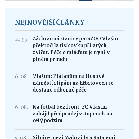
NEJNOVĚJŠÍ ČLÁNKY
10:55
Záchranná stanice paraZOO Vlašim
překročila tisícovku přijatých
zvířat. Péče o mláďata je nyní v
plném proudu
6. 08.
Vlašim: Platanům na Husově
náměstí i lipám na hřbitovech se
dostane odborné péče
6. 08.
Na fotbal bez front. FC Vlašim
zahájil předprodej vstupenek na
celý podzim
5. 08.
Silnice mezi Malovidy a Ratajemi