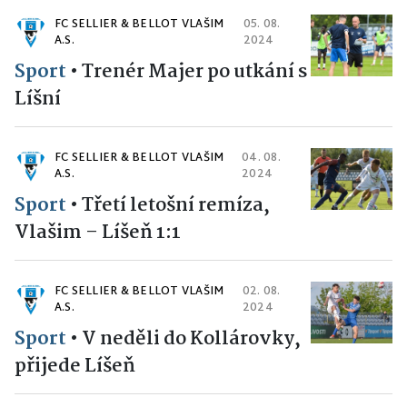
FC SELLIER & BELLOT VLAŠIM
05. 08.
A.S.
2024
Sport
•
Trenér Majer po utkání s
Líšní
FC SELLIER & BELLOT VLAŠIM
04. 08.
A.S.
2024
Sport
•
Třetí letošní remíza,
Vlašim – Líšeň 1:1
FC SELLIER & BELLOT VLAŠIM
02. 08.
A.S.
2024
Sport
•
V neděli do Kollárovky,
přijede Líšeň