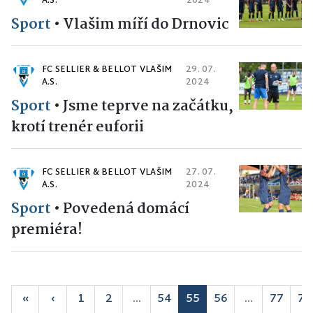
A.S.
2024
Sport
•
Vlašim míří do Drnovic
FC SELLIER & BELLOT VLAŠIM
29. 07.
A.S.
2024
Sport
•
Jsme teprve na začátku,
krotí trenér euforii
FC SELLIER & BELLOT VLAŠIM
27. 07.
A.S.
2024
Sport
•
Povedená domácí
premiéra!
«
‹
1
2
...
54
55
56
...
77
78