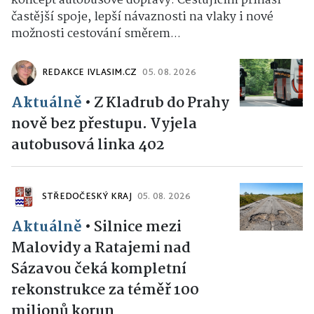
koncept autobusové dopravy. Cestujícím přináší
častější spoje, lepší návaznosti na vlaky i nové
možnosti cestování směrem...
REDAKCE IVLASIM.CZ
05. 08. 2026
Aktuálně
•
Z Kladrub do Prahy
nově bez přestupu. Vyjela
autobusová linka 402
STŘEDOČESKÝ KRAJ
05. 08. 2026
Aktuálně
•
Silnice mezi
Malovidy a Ratajemi nad
Sázavou čeká kompletní
rekonstrukce za téměř 100
milionů korun