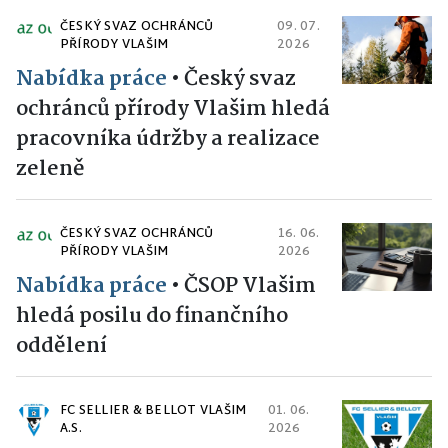
ČESKÝ SVAZ OCHRÁNCŮ
09. 07.
PŘÍRODY VLAŠIM
2026
Nabídka práce
•
Český svaz
ochránců přírody Vlašim hledá
pracovníka údržby a realizace
zeleně
ČESKÝ SVAZ OCHRÁNCŮ
16. 06.
PŘÍRODY VLAŠIM
2026
Nabídka práce
•
ČSOP Vlašim
hledá posilu do finančního
oddělení
FC SELLIER & BELLOT VLAŠIM
01. 06.
A.S.
2026