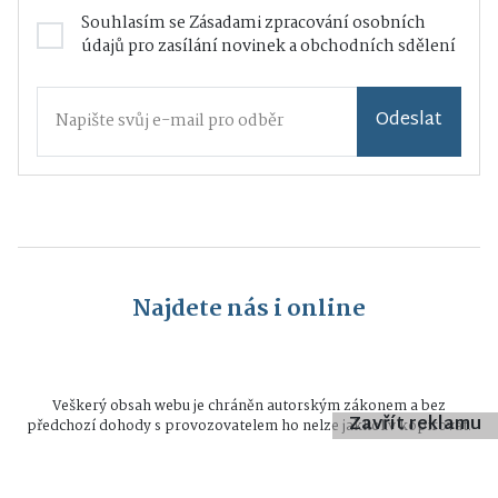
Souhlasím se
Zásadami zpracování osobních
údajů
pro zasílání novinek a obchodních sdělení
Odeslat
Najdete nás i online
Veškerý obsah webu je chráněn autorským zákonem a bez
Zavřít reklamu
předchozí dohody s provozovatelem ho nelze jakkoliv kopírovat.
Všechna práva vyhrazena © 2026