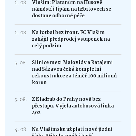
6. 08.
Vlašim: Platanům na Husově
náměstí i lipám na hřbitovech se
dostane odborné péče
6. 08.
Na fotbal bez front. FC Vlašim
zahájil předprodej vstupenek na
celý podzim
5. 08.
Silnice mezi Malovidy a Ratajemi
nad Sázavou čeká kompletní
rekonstrukce za téměř 100 milionů
korun
5. 08.
Z Kladrub do Prahy nově bez
přestupu. Vyjela autobusová linka
402
4. 08.
Na Vlašimsku už platí nové jízdní