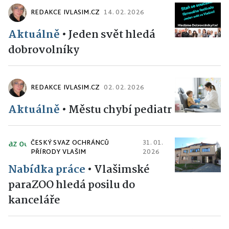
REDAKCE IVLASIM.CZ
14. 02. 2026
Aktuálně
•
Jeden svět hledá
dobrovolníky
REDAKCE IVLASIM.CZ
02. 02. 2026
Aktuálně
•
Městu chybí pediatr
ČESKÝ SVAZ OCHRÁNCŮ
31. 01.
PŘÍRODY VLAŠIM
2026
Nabídka práce
•
Vlašimské
paraZOO hledá posilu do
kanceláře