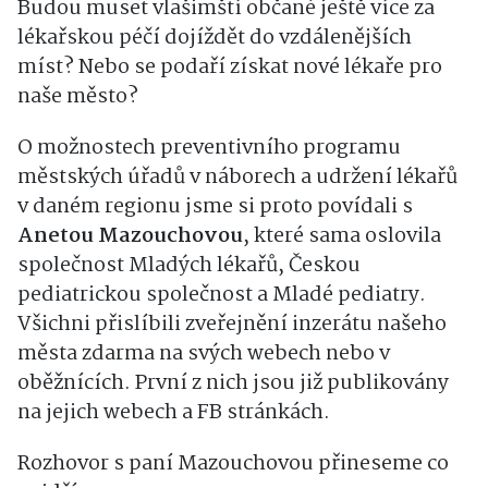
Budou muset vlašimští občané ještě více za
lékařskou péčí dojíždět do vzdálenějších
míst? Nebo se podaří získat nové lékaře pro
naše město?
O možnostech preventivního programu
městských úřadů v náborech a udržení lékařů
v daném regionu jsme si proto povídali s
Anetou Mazouchovou
, které sama oslovila
společnost Mladých lékařů, Českou
pediatrickou společnost a Mladé pediatry.
Všichni přislíbili zveřejnění inzerátu našeho
města zdarma na svých webech nebo v
oběžnících. První z nich jsou již publikovány
na jejich webech a FB stránkách.
Rozhovor s paní Mazouchovou přineseme co