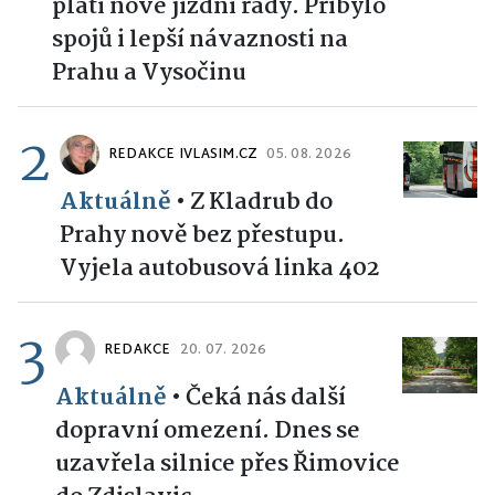
platí nové jízdní řády. Přibylo
spojů i lepší návaznosti na
Prahu a Vysočinu
2
REDAKCE IVLASIM.CZ
05. 08. 2026
Aktuálně
•
Z Kladrub do
Prahy nově bez přestupu.
Vyjela autobusová linka 402
3
REDAKCE
20. 07. 2026
Aktuálně
•
Čeká nás další
dopravní omezení. Dnes se
uzavřela silnice přes Řimovice