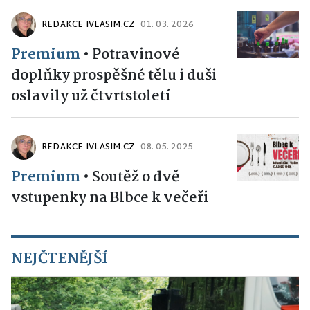
REDAKCE IVLASIM.CZ
01. 03. 2026
Premium
•
Potravinové
doplňky prospěšné tělu i duši
oslavily už čtvrtstoletí
REDAKCE IVLASIM.CZ
08. 05. 2025
Premium
•
Soutěž o dvě
vstupenky na Blbce k večeři
NEJČTENĚJŠÍ