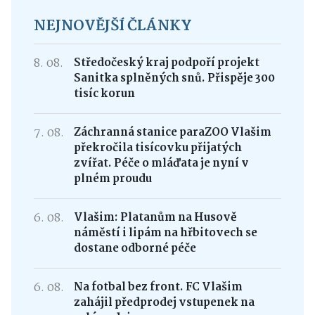
NEJNOVĚJŠÍ ČLÁNKY
8. 08.
Středočeský kraj podpoří projekt
Sanitka splněných snů. Přispěje 300
tisíc korun
7. 08.
Záchranná stanice paraZOO Vlašim
překročila tisícovku přijatých
zvířat. Péče o mláďata je nyní v
plném proudu
6. 08.
Vlašim: Platanům na Husově
náměstí i lipám na hřbitovech se
dostane odborné péče
6. 08.
Na fotbal bez front. FC Vlašim
zahájil předprodej vstupenek na