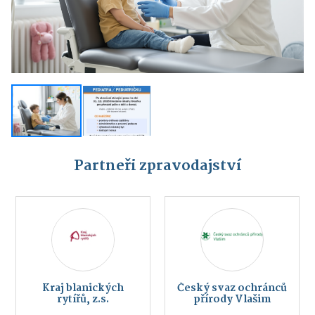
Partneři zpravodajství
Kraj blanických
Český svaz ochránců
rytířů, z.s.
přírody Vlašim