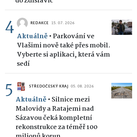
do Zdislavic
4
REDAKCE
15. 07. 2026
Aktuálně
•
Parkování ve
Vlašimi nově také přes mobil.
Vyberte si aplikaci, která vám
sedí
5
STŘEDOČESKÝ KRAJ
05. 08. 2026
Aktuálně
•
Silnice mezi
Malovidy a Ratajemi nad
Sázavou čeká kompletní
rekonstrukce za téměř 100
milionů korun