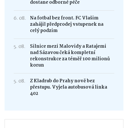
dostane odborné péče
6. 08.
Na fotbal bez front. FC Vlašim
zahájil předprodej vstupenek na
celý podzim
5. 08.
Silnice mezi Malovidy a Ratajemi
nad Sázavou čeká kompletní
rekonstrukce za téměř 100 milionů
korun
5. 08.
Z Kladrub do Prahy nově bez
přestupu. Vyjela autobusová linka
402