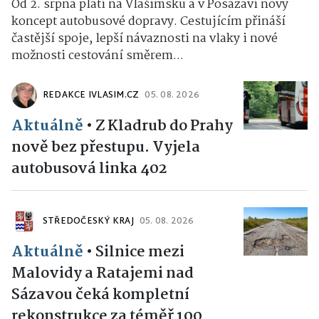
Od 2. srpna platí na Vlašimsku a v Posázaví nový
koncept autobusové dopravy. Cestujícím přináší
častější spoje, lepší návaznosti na vlaky i nové
možnosti cestování směrem...
REDAKCE IVLASIM.CZ
05. 08. 2026
Aktuálně
•
Z Kladrub do Prahy
nově bez přestupu. Vyjela
autobusová linka 402
STŘEDOČESKÝ KRAJ
05. 08. 2026
Aktuálně
•
Silnice mezi
Malovidy a Ratajemi nad
Sázavou čeká kompletní
rekonstrukce za téměř 100