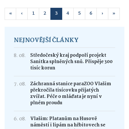
«
‹
1
2
3
4
5
6
›
»
NEJNOVĚJŠÍ ČLÁNKY
8. 08.
Středočeský kraj podpoří projekt
Sanitka splněných snů. Přispěje 300
tisíc korun
7. 08.
Záchranná stanice paraZOO Vlašim
překročila tisícovku přijatých
zvířat. Péče o mláďata je nyní v
plném proudu
6. 08.
Vlašim: Platanům na Husově
náměstí i lipám na hřbitovech se