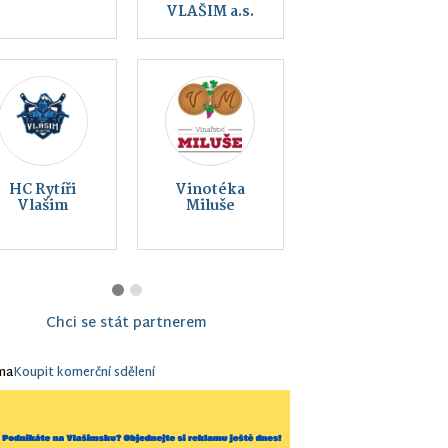
rytířů, z.s.
přírody Vlašim
Montessori
Vlašim z. s.
Chci se stát partnerem
ma
Koupit komerční sdělení