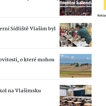
Rekla
rní Sídliště Vlašim byl
vitosti, o které mohou
kol na Vlašimsku