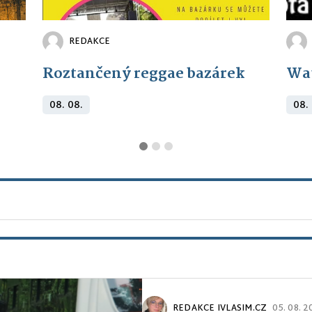
REDAKCE
Roztančený reggae bazárek
Wa
08. 08.
08.
REDAKCE IVLASIM.CZ
05. 08. 