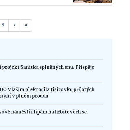
6
›
»
 projekt Sanitka splněných snů. Přispěje
OO Vlašim překročila tisícovku přijatých
e nyní v plném proudu
ově náměstí i lipám na hřbitovech se