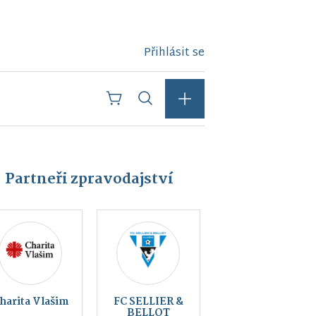
Přihlásit se
Partneři zpravodajství
Kraj
Český svaz
blanických
ochránců