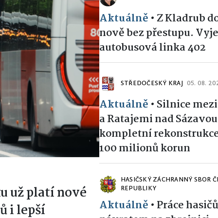
Aktuálně
•
Z Kladrub d
nově bez přestupu. Vyje
autobusová linka 402
STŘEDOČESKÝ KRAJ
05. 08. 20
Aktuálně
•
Silnice mez
a Ratajemi nad Sázavou
kompletní rekonstrukce
100 milionů korun
HASIČSKÝ ZÁCHRANNÝ SBOR Č
 už platí nové
REPUBLIKY
Aktuálně
•
Práce hasič
ů i lepší