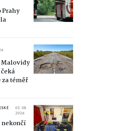
o Prahy
la
26
i Malovidy
 čeká
 za téměř
ESKÉ
03. 08.
2026
ů nekončí