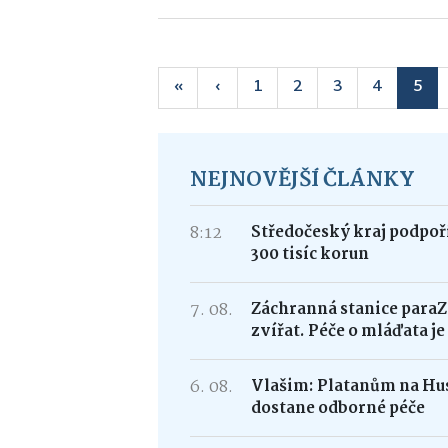
«
‹
1
2
3
4
5
NEJNOVĚJŠÍ ČLÁNKY
8:12
Středočeský kraj podpoří
300 tisíc korun
7. 08.
Záchranná stanice paraZ
zvířat. Péče o mláďata j
6. 08.
Vlašim: Platanům na Hus
dostane odborné péče