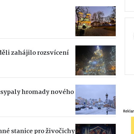
ěli zahájilo rozsvícení
zasypaly hromady nového
Rekla
né stanice pro živočichy