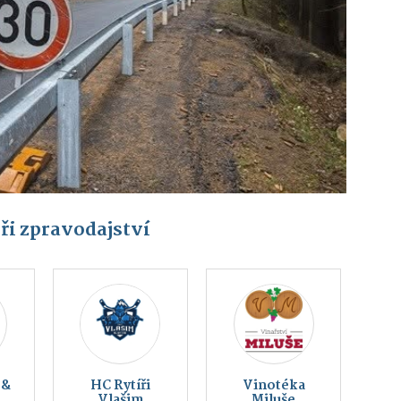
ři zpravodajství
Český svaz
Montessori
ochránců
Vlašim z. s.