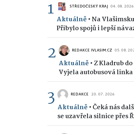
1
STŘEDOČESKÝ KRAJ
04. 08. 2026
Aktuálně
•
Na Vlašimsku 
Přibylo spojů i lepší náv
2
REDAKCE IVLASIM.CZ
05. 08. 20
Aktuálně
•
Z Kladrub do
Vyjela autobusová linka
3
REDAKCE
20. 07. 2026
Aktuálně
•
Čeká nás dal
se uzavřela silnice přes 