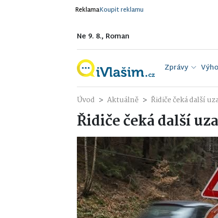
Reklama
Koupit reklamu
Ne 9. 8., Roman
Zprávy
Výho
Úvod
Aktuálně
Řidiče čeká další uz
Řidiče čeká další uz