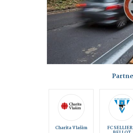
Partne
Kraj blanických
rytířů, z.s.