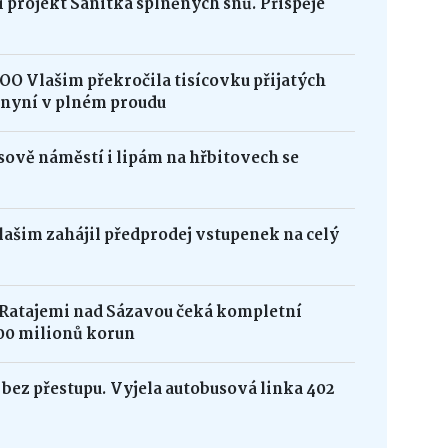
 projekt Sanitka splněných snů. Přispěje
OO Vlašim překročila tisícovku přijatých
e nyní v plném proudu
ově náměstí i lipám na hřbitovech se
Vlašim zahájil předprodej vstupenek na celý
 Ratajemi nad Sázavou čeká kompletní
00 milionů korun
bez přestupu. Vyjela autobusová linka 402