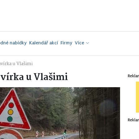
dné nabídky
Kalendář akcí
Firmy
Více
avírka u Vlašimi
avírka u Vlašimi
Rekla
Rekla