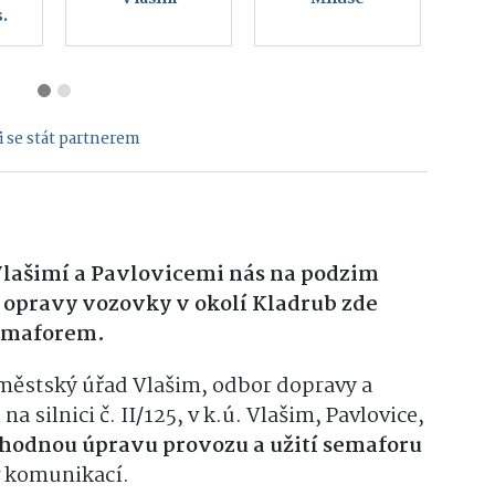
přírody Vlašim
 se stát partnerem
Vlašimí a Pavlovicemi nás na podzim
u opravy vozovky v okolí Kladrub zde
semaforem.
 městský úřad Vlašim, odbor dopravy a
a silnici č. II/125, v k.ú. Vlašim, Pavlovice,
hodnou úpravu provozu a užití semaforu
v komunikací.