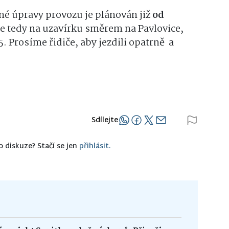
é úpravy provozu je plánován již
od
že tedy na uzavírku směrem na Pavlovice,
5. Prosíme řidiče, aby jezdili opatrně a
Sdílejte
o diskuze? Stačí se jen
přihlásit.