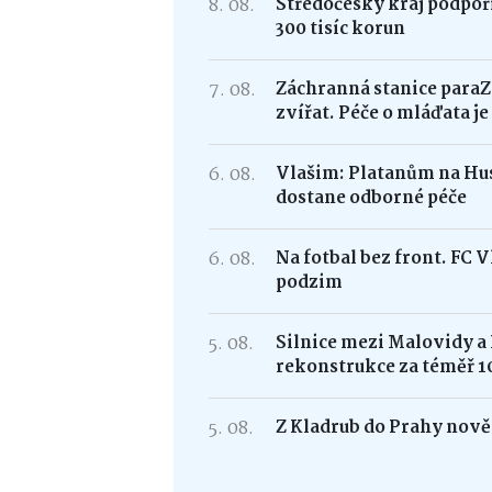
8. 08.
Středočeský kraj podpoří
300 tisíc korun
7. 08.
Záchranná stanice paraZ
zvířat. Péče o mláďata j
6. 08.
Vlašim: Platanům na Hus
dostane odborné péče
6. 08.
Na fotbal bez front. FC 
podzim
5. 08.
Silnice mezi Malovidy a
rekonstrukce za téměř 1
5. 08.
Z Kladrub do Prahy nově 