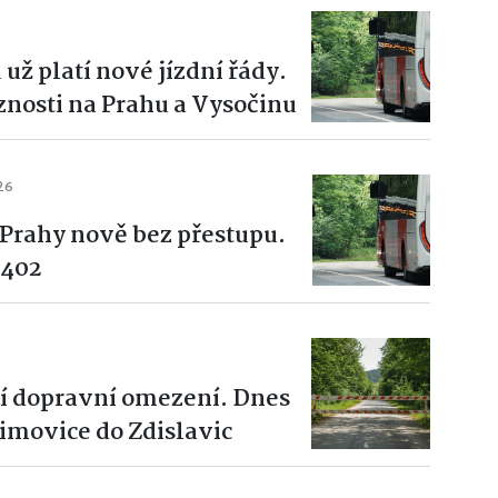
už platí nové jízdní řády.
aznosti na Prahu a Vysočinu
26
 Prahy nově bez přestupu.
 402
ší dopravní omezení. Dnes
Řimovice do Zdislavic