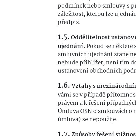
podmínek nebo smlouvy s pr
záležitost, kterou lze ujedn
předpis.
Oddělitelnost ustano
ujednání.
Pokud se některé
smluvních ujednání stane n
nebude přihlížet, není tím d
ustanovení obchodních podm
Vztahy s mezinárodn
vámi se v případě přítomnos
právem a k řešení případnýc
Úmluva OSN o smlouvách o m
úmluva) se nepoužije.
Způsoby řešení stížnos