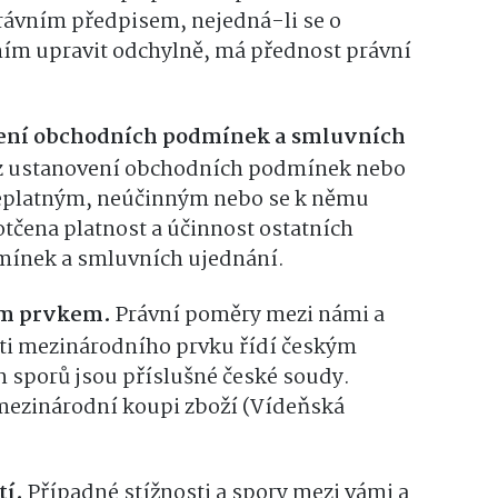
ávním předpisem, nejedná-li se o
áním upravit odchylně, má přednost právní
vení obchodních podmínek a smluvních
 z ustanovení obchodních podmínek nebo
eplatným, neúčinným nebo se k němu
otčena platnost a účinnost ostatních
ínek a smluvních ujednání.
ím prvkem.
Právní poměry mezi námi a
ti mezinárodního prvku řídí českým
h sporů jsou příslušné české soudy.
ezinárodní koupi zboží (Vídeňská
tí.
Případné stížnosti a spory mezi vámi a