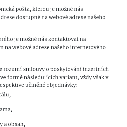
onická pošta, kterou je možné nás
adrese dostupné na webové adrese našeho
erého je možné nás kontaktovat na
m na webové adrese našeho internetového
e rozumí smlouvy o poskytování inzertních
ve formě následujících variant, vždy však v
respektive učiněné objednávky:
tálu,
lama,
y a obsah,