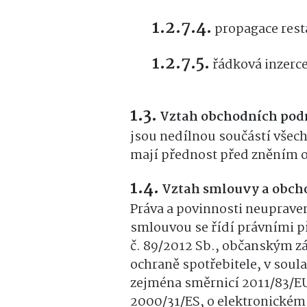
propagace rest
řádková inzerce
Vztah obchodních pod
jsou nedílnou součástí všec
mají přednost před zněním
Vztah smlouvy a obch
Práva a povinnosti neupra
smlouvou se řídí právními 
č. 89/2012 Sb., občanským z
ochraně spotřebitele, v soul
zejména směrnicí 2011/83/EU
2000/31/ES, o elektronické