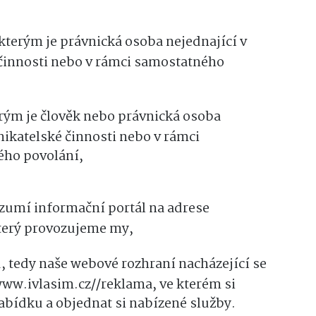
kterým je právnická osoba nejednající v
činnosti nebo v rámci samostatného
rým je člověk nebo právnická osoba
nikatelské činnosti nebo v rámci
ého povolání,
ozumí informační portál na adrese
který provozujeme my,
 tedy naše webové rozhraní nacházející se
ww.ivlasim.cz//reklama, ve kterém si
bídku a objednat si nabízené služby.