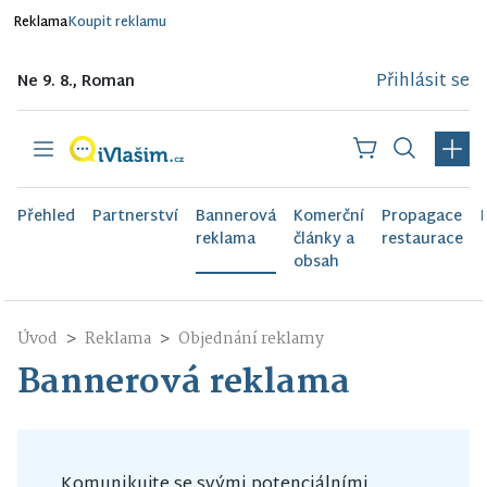
Reklama
Koupit reklamu
Přihlásit se
Ne 9. 8., Roman
Přehled
Partnerství
Bannerová
Komerční
Propagace
reklama
články a
restaurace
obsah
Úvod
Reklama
Objednání reklamy
Bannerová reklama
Komunikujte se svými potenciálními