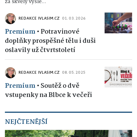
za skvělý výsle...
REDAKCE IVLASIM.CZ
01. 03. 2026
Premium
•
Potravinové
doplňky prospěšné tělu i duši
oslavily už čtvrtstoletí
REDAKCE IVLASIM.CZ
08. 05. 2025
Premium
•
Soutěž o dvě
vstupenky na Blbce k večeři
NEJČTENĚJŠÍ