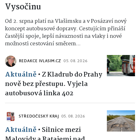
Vysočinu
Od 2. srpna platí na Vlašimsku a v Posázaví nový
koncept autobusové dopravy. Cestujícím přináší
častější spoje, lepší návaznosti na vlaky i nové
možnosti cestování směrem...
REDAKCE IVLASIM.CZ
05. 08. 2026
Aktuálně
•
Z Kladrub do Prahy
nově bez přestupu. Vyjela
autobusová linka 402
STŘEDOČESKÝ KRAJ
05. 08. 2026
Aktuálně
•
Silnice mezi
Malovidy a Ratajemi nad