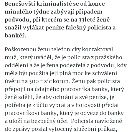
Benešovští kriminalisté se od konce
minulého týdne zabývají případem
podvodu, při kterém se na 33leté ženě
snažil vylákat peníze falešný policista a
bankéř.
Poškozenou ženu telefonicky kontaktoval
muž, který uváděl, že je policista z pražského
oddělení a že je žena podezřelá z podvodu, kdy
měla být použita její plná moc ke schválení
úvěru na 300 tisíc korun. Ženu pak policista
přepojil na údajného pracovníka banky, který
ženě sdělil, že aby ochránila své peníze, je
potřeba je z účtu vybrat a v hotovosti předat
pracovníkovi banky, který je odveze do banky
a uloží na bezpečný účet. Policista navíc ženě
do zprávy poslal vyfocený služební průkaz,