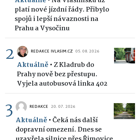
Aktuálně
•
Na Vlašimsku už
platí nové jízdní řády. Přibylo
spojů i lepší návaznosti na
Prahu a Vysočinu
2
REDAKCE IVLASIM.CZ
05. 08. 2026
Aktuálně
•
Z Kladrub do
Prahy nově bez přestupu.
Vyjela autobusová linka 402
3
REDAKCE
20. 07. 2026
Aktuálně
•
Čeká nás další
dopravní omezení. Dnes se
uzavřela silnice přes Řimovice