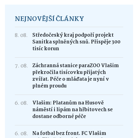
NEJNOVĚJŠÍ ČLÁNKY
8. 08.
Středočeský kraj podpoří projekt
Sanitka splněných snů. Přispěje 300
tisíc korun
7. 08.
Záchranná stanice paraZOO Vlašim
překročila tisícovku přijatých
zvířat. Péče o mláďata je nyní v
plném proudu
6. 08.
Vlašim: Platanům na Husově
náměstí i lipám na hřbitovech se
dostane odborné péče
6. 08.
Na fotbal bez front. FC Vlašim