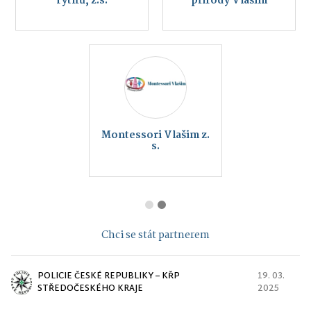
rytířů, z.s.
přírody Vlašim
Montessori Vlašim z.
s.
Chci se stát partnerem
POLICIE ČESKÉ REPUBLIKY – KŘP
19. 03.
STŘEDOČESKÉHO KRAJE
2025