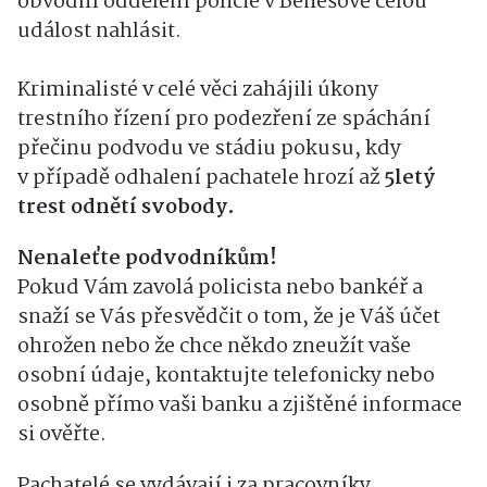
obvodní oddělení policie v Benešově celou
událost nahlásit.
Kriminalisté v celé věci zahájili úkony
trestního řízení pro podezření ze spáchání
přečinu podvodu ve stádiu pokusu, kdy
v případě odhalení pachatele hrozí až
5letý
trest odnětí svobody.
Nenaleťte podvodníkům!
Pokud Vám zavolá policista nebo bankéř a
snaží se Vás přesvědčit o tom, že je Váš účet
ohrožen nebo že chce někdo zneužít vaše
osobní údaje, kontaktujte telefonicky nebo
osobně přímo vaši banku a zjištěné informace
si ověřte.
Pachatelé se vydávají i za pracovníky