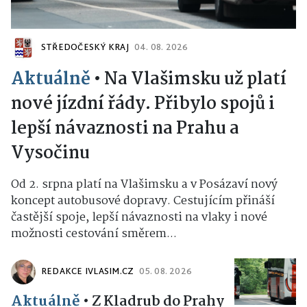
STŘEDOČESKÝ KRAJ
04. 08. 2026
Aktuálně
•
Na Vlašimsku už platí
nové jízdní řády. Přibylo spojů i
lepší návaznosti na Prahu a
Vysočinu
Od 2. srpna platí na Vlašimsku a v Posázaví nový
koncept autobusové dopravy. Cestujícím přináší
častější spoje, lepší návaznosti na vlaky i nové
možnosti cestování směrem...
REDAKCE IVLASIM.CZ
05. 08. 2026
Aktuálně
•
Z Kladrub do Prahy