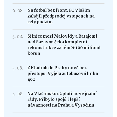
6. 08.
Na fotbal bez front. FC Vlašim
zahájil předprodej vstupenek na
celý podzim
5. 08.
Silnice mezi Malovidy a Ratajemi
nad Sázavou čeká kompletní
rekonstrukce za téměř 100 milionů
korun
5. 08.
Z Kladrub do Prahy nově bez
přestupu. Vyjela autobusová linka
402
4. 08.
Na Vlašimsku už platí nové jízdní
řády. Přibylo spojů i lepší
návaznosti na Prahu a Vysočinu