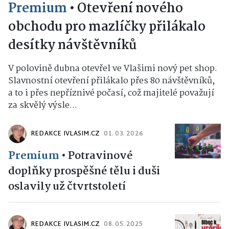
Premium
•
Otevření nového
obchodu pro mazlíčky přilákalo
desítky návštěvníků
V polovině dubna otevřel ve Vlašimi nový pet shop.
Slavnostní otevření přilákalo přes 80 návštěvníků,
a to i přes nepříznivé počasí, což majitelé považují
za skvělý výsle...
REDAKCE IVLASIM.CZ
01. 03. 2026
Premium
•
Potravinové
doplňky prospěšné tělu i duši
oslavily už čtvrtstoletí
REDAKCE IVLASIM.CZ
08. 05. 2025