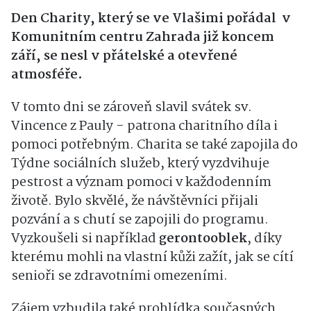
Den Charity, který se ve Vlašimi pořádal v
Komunitním centru Zahrada již koncem
září, se nesl v přátelské a otevřené
atmosféře.
V tomto dni se zároveň slavil svátek sv.
Vincence z Pauly - patrona charitního díla i
pomoci potřebným. Charita se také zapojila do
Týdne sociálních služeb, který vyzdvihuje
pestrost a význam pomoci v každodenním
životě. Bylo skvělé, že návštěvníci přijali
pozvání a s chutí se zapojili do programu.
Vyzkoušeli si například
gerontooblek
, díky
kterému mohli na vlastní kůži zažít, jak se cítí
senioři se zdravotními omezeními.
Zájem vzbudila také prohlídka současných