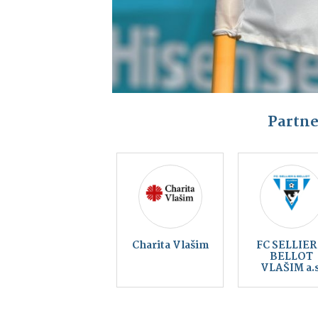
Partne
Kraj blanických
rytířů, z.s.