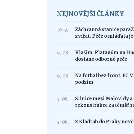
NEJNOVĚJŠÍ ČLÁNKY
10:55
Záchranná stanice paraZ
zvířat. Péče o mláďata j
6. 08.
Vlašim: Platanům na Hus
dostane odborné péče
6. 08.
Na fotbal bez front. FC 
podzim
5. 08.
Silnice mezi Malovidy a
rekonstrukce za téměř 1
5. 08.
Z Kladrub do Prahy nově 