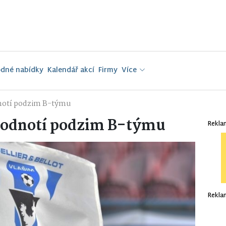
dné nabídky
Kalendář akcí
Firmy
Více
dnotí podzim B-týmu
 hodnotí podzim B-týmu
Rekla
Rekla