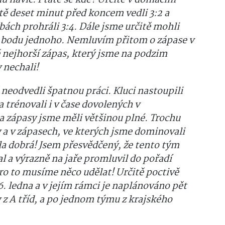
dů navíc. Ptáte se kde? Určitě v domácím
tě deset minut před koncem vedli 3:2 a
ách prohráli 3:4. Dále jsme určitě mohli
to bodu jednoho. Nemluvím přitom o zápase v
 nejhorší zápas, který jsme na podzim
 nechali!
 neodvedli špatnou práci. Kluci nastoupili
 a trénovali i v čase dovolených v
 zápasy jsme měli většinou plné. Trochu
 a v zápasech, ve kterých jsme dominovali
yla dobrá! Jsem přesvědčený, že tento tým
al a výrazně na jaře promluvil do pořadí
ro to musíme něco udělat! Určitě poctivě
6. ledna a v jejím rámci je naplánováno pět
z A tříd, a po jednom týmu z krajského