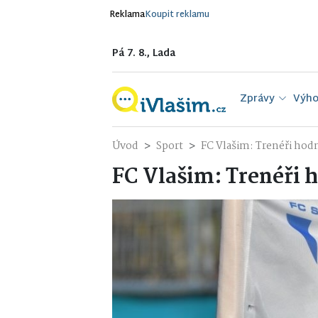
Reklama
Koupit reklamu
Pá 7. 8., Lada
Zprávy
Výho
Úvod
Sport
FC Vlašim: Trenéři ho
FC Vlašim: Trenéři