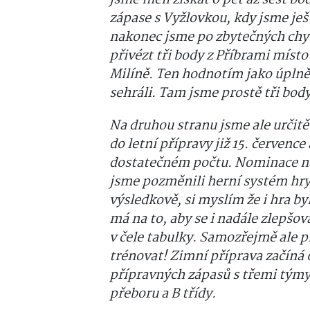
jsme měli získat o pět až šest bo
zápase s Vyžlovkou, kdy jsme ješ
nakonec jsme po zbytečných chyb
přivézt tři body z Příbrami mís
Milíně. Ten hodnotím jako úplně
sehráli. Tam jsme prostě tři body
Na druhou stranu jsme ale určitě
do letní přípravy již 15. července
dostatečném počtu. Nominace na
jsme pozměnili herní systém hry
výsledkově, si myslím že i hra b
má na to, aby se i nadále zlepšov
v čele tabulky. Samozřejmě ale p
trénovat! Zimní příprava začíná 
přípravných zápasů s třemi týmy 
přeboru a B třídy.