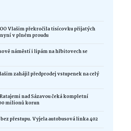
OO Vlašim překročila tisícovku přijatých
e nyní v plném proudu
ově náměstí i lipám na hřbitovech se
Vlašim zahájil předprodej vstupenek na celý
 Ratajemi nad Sázavou čeká kompletní
00 milionů korun
bez přestupu. Vyjela autobusová linka 402