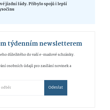
é jízdní řády. Přibylo spojů i lepší
ysočinu
ším týdenním newsletterem
eho důležitého do vaší e-mailové schránky.
ání osobních údajů
pro zasílání novinek a
Odeslat