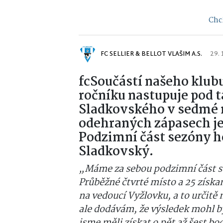
Chci
FC SELLIER & BELLOT VLAŠIM A.S.
29. 
fcSoučástí našeho klubu
ročníku nastupuje pod 
Sladkovského v sedmé ne
odehraných zápasech je
Podzimní část sezóny h
Sladkovský.
„Máme za sebou podzimní část s
Průběžné čtvrté místo a 25 získa
na vedoucí Vyžlovku, a to určit
ale dodávám, že výsledek mohl být