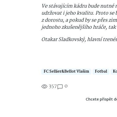
Ve stávajícím kádru bude nutné 
udržovat i jeho kvalitu. Proto s
z dorostu, a pokud by se přes zi
jednoho zkušenějšího hráče, tak 
Otakar Sladkovský, hlavní trené
FC Sellier&Bellot Vlašim
Fotbal
K
357
0
Chcete přispět d