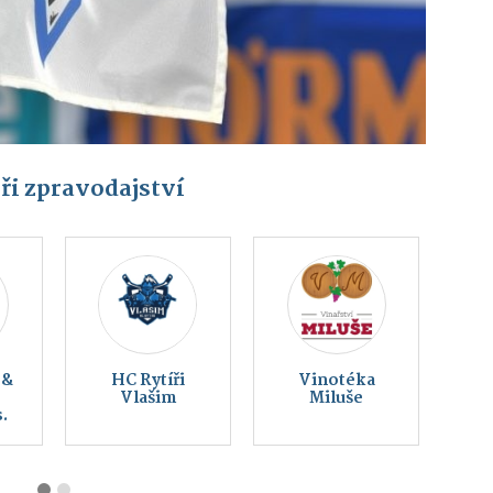
ři zpravodajství
Český svaz
Montessori
ochránců
Vlašim z. s.
přírody Vlašim