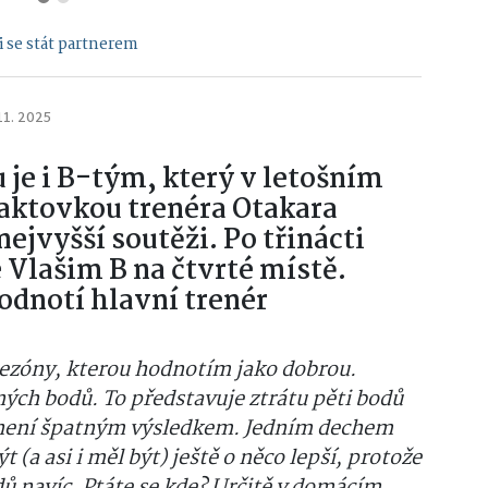
 se stát partnerem
11. 2025
 je i B-tým, který v letošním
taktovkou trenéra Otakara
jvyšší soutěži. Po třinácti
 Vlašim B na čtvrté místě.
odnotí hlavní trenér
ezóny, kterou hodnotím jako dobrou.
ných bodů. To představuje ztrátu pěti bodů
ě není špatným výsledkem. Jedním dechem
 (a asi i měl být) ještě o něco lepší, protože