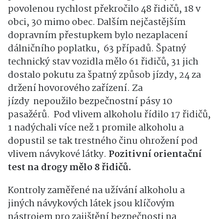
povolenou rychlost překročilo 48 řidičů, 18 v
obci, 30 mimo obec. Dalším nejčastějším
dopravním přestupkem bylo nezaplacení
dálničního poplatku, 63 případů. Špatný
technický stav vozidla mělo 61 řidičů, 31 jich
dostalo pokutu za špatný způsob jízdy, 24 za
držení hovorového zařízení. Za
jízdy nepoužilo bezpečnostní pásy 10
pasažérů. Pod vlivem alkoholu řídilo 17 řidičů,
1 nadýchali více než 1 promile alkoholu a
dopustil se tak trestného činu ohrožení pod
vlivem návykové látky.
Pozitivní orientační
test na drogy mělo 8 řidičů.
Kontroly zaměřené na užívání alkoholu a
jiných návykových látek jsou klíčovým
nástrojem pro zajištění bezpečnosti na