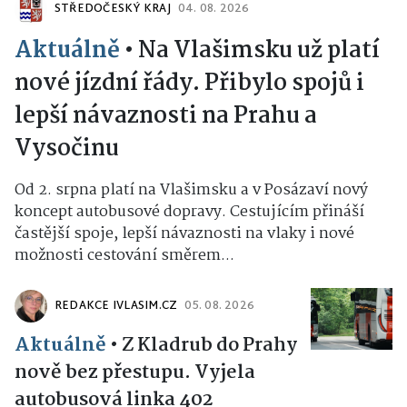
STŘEDOČESKÝ KRAJ
04. 08. 2026
Aktuálně
•
Na Vlašimsku už platí
nové jízdní řády. Přibylo spojů i
lepší návaznosti na Prahu a
Vysočinu
Od 2. srpna platí na Vlašimsku a v Posázaví nový
koncept autobusové dopravy. Cestujícím přináší
častější spoje, lepší návaznosti na vlaky i nové
možnosti cestování směrem...
REDAKCE IVLASIM.CZ
05. 08. 2026
Aktuálně
•
Z Kladrub do Prahy
nově bez přestupu. Vyjela
autobusová linka 402