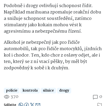
Podobně i drogy ovlivňují schopnost řídit.
Například marihuana zpomaluje reakční dobu
a snižuje schopnost soustředění, zatímco
stimulanty jako kokain mohou vést k
agresivnímu a nebezpečnému řízení.
Alkohol je nebezpečný jak pro řidiče
automobilů, tak pro řidiče motocyklů, jízdních
kol i chodce. Ten, kdo chce z oslavy odjet, ale i
ten, který se z ní vrací pěšky, by měl být
zodpovědný k sobě i k druhým.
policie
kontrola
silnice
drogy
370
0
Sdílejte