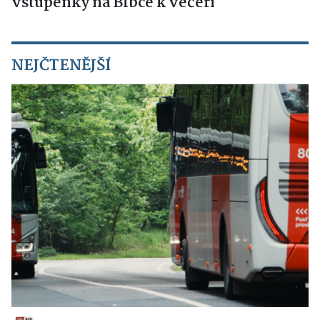
vstupenky na Blbce k večeři
NEJČTENĚJŠÍ