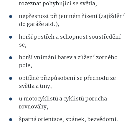
rozeznat pohybující se světla,
nepřesnost při jemném řízení (zajíždění
do garáže atd.),
horší postřeh a schopnost soustředění
se,
horší vnímání barev a zúžení zorného
pole,
obtížné přizpůsobení se přechodu ze
světla a tmy,
u motocyklistů a cyklistů porucha
rovnováhy,
špatná orientace, spánek, bezvědomí.