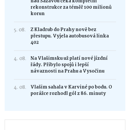
nad Sázavou čeká kompletní
rekonstrukce za téměř 100 milionů
korun
5. 08.
Z Kladrub do Prahy nově bez
přestupu. Vyjela autobusová linka
402
4. 08.
Na Vlašimsku už platí nové jízdní
řády. Přibylo spojů i lepší
návaznosti na Prahu a Vysočinu
4. 08.
Vlašim sahala v Karviné po bodu. O
porážce rozhodl gól z 86. minuty