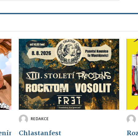
REDAKCE
eninám: Křtiny
Chlastanfest
Roz