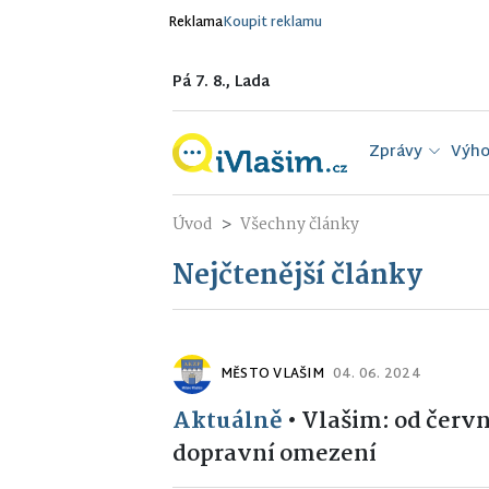
Reklama
Koupit reklamu
Pá 7. 8., Lada
Zprávy
Výho
Úvod
Všechny články
Nejčtenější články
MĚSTO VLAŠIM
04. 06. 2024
Aktuálně
•
Vlašim: od červn
dopravní omezení