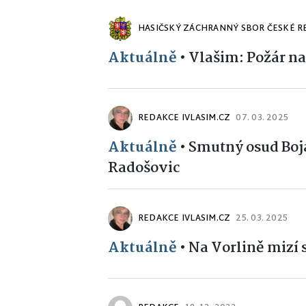
HASIČSKÝ ZÁCHRANNÝ SBOR ČESKÉ R
Aktuálně
•
Vlašim: Požár n
REDAKCE IVLASIM.CZ
07. 03. 2025
Aktuálně
•
Smutný osud Boja
Radošovic
REDAKCE IVLASIM.CZ
25. 03. 2025
Aktuálně
•
Na Vorlině mizí 