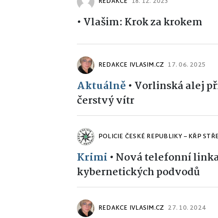
REDAKCE
18. 12. 2023
•
Vlašim: Krok za krokem
REDAKCE IVLASIM.CZ
17. 06. 2025
Aktuálně
•
Vorlinská alej p
čerstvý vítr
POLICIE ČESKÉ REPUBLIKY – KŘP ST
Krimi
•
Nová telefonní linka
kybernetických podvodů
REDAKCE IVLASIM.CZ
27. 10. 2024