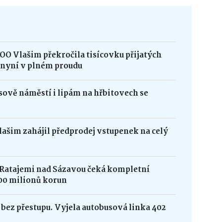
OO Vlašim překročila tisícovku přijatých
e nyní v plném proudu
ově náměstí i lipám na hřbitovech se
Vlašim zahájil předprodej vstupenek na celý
 Ratajemi nad Sázavou čeká kompletní
00 milionů korun
bez přestupu. Vyjela autobusová linka 402