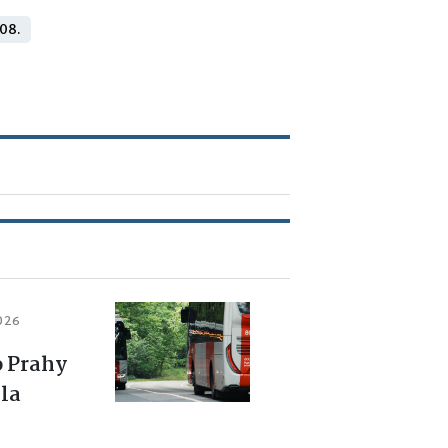
 08.
2026
o Prahy
la