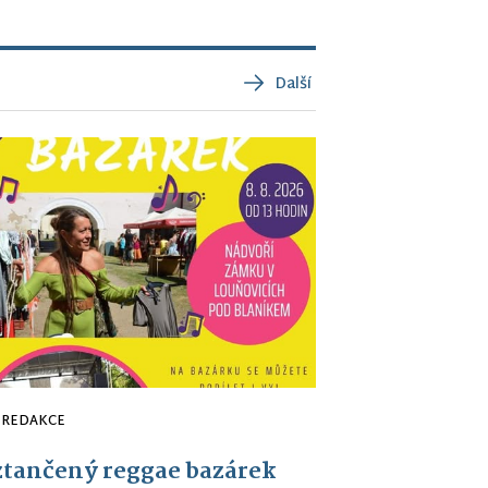
Další
REDAKCE
tančený reggae bazárek