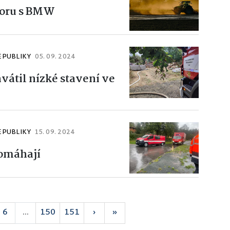
toru s BMW
EPUBLIKY
05. 09. 2024
hvátil nízké stavení ve
EPUBLIKY
15. 09. 2024
pomáhají
6
...
150
151
›
»