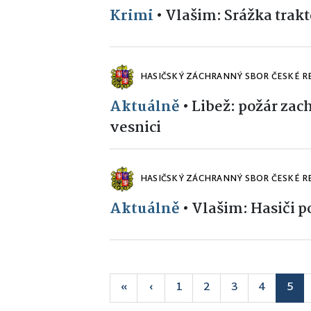
Krimi
•
Vlašim: Srážka trak
HASIČSKÝ ZÁCHRANNÝ SBOR ČESKÉ R
Aktuálně
•
Libež: požár zac
vesnici
HASIČSKÝ ZÁCHRANNÝ SBOR ČESKÉ R
Aktuálně
•
Vlašim: Hasiči 
«
‹
1
2
3
4
5