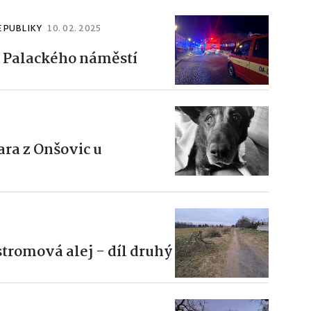
EPUBLIKY
10. 02. 2025
a Palackého náměstí
ra z Onšovic u
stromová alej - díl druhý