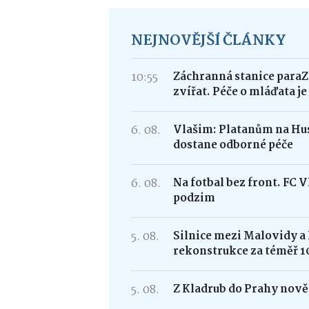
NEJNOVĚJŠÍ ČLÁNKY
10:55
Záchranná stanice paraZ
zvířat. Péče o mláďata j
6. 08.
Vlašim: Platanům na Hus
dostane odborné péče
6. 08.
Na fotbal bez front. FC 
podzim
5. 08.
Silnice mezi Malovidy a
rekonstrukce za téměř 1
5. 08.
Z Kladrub do Prahy nově 