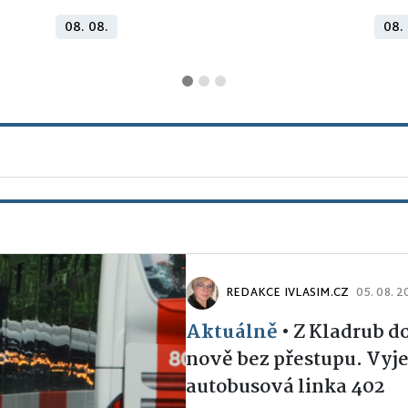
08. 08.
08.
REDAKCE IVLASIM.CZ
05. 08. 
Aktuálně
•
Z Kladrub d
nově bez přestupu. Vyje
autobusová linka 402