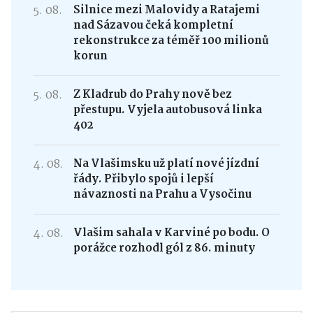
5. 08.
Silnice mezi Malovidy a Ratajemi
nad Sázavou čeká kompletní
rekonstrukce za téměř 100 milionů
korun
5. 08.
Z Kladrub do Prahy nově bez
přestupu. Vyjela autobusová linka
402
4. 08.
Na Vlašimsku už platí nové jízdní
řády. Přibylo spojů i lepší
návaznosti na Prahu a Vysočinu
4. 08.
Vlašim sahala v Karviné po bodu. O
porážce rozhodl gól z 86. minuty