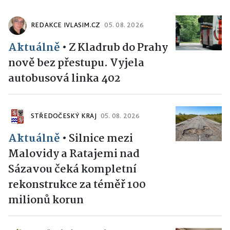
REDAKCE IVLASIM.CZ
05. 08. 2026
Aktuálně
•
Z Kladrub do Prahy
nově bez přestupu. Vyjela
autobusová linka 402
STŘEDOČESKÝ KRAJ
05. 08. 2026
Aktuálně
•
Silnice mezi
Malovidy a Ratajemi nad
Sázavou čeká kompletní
rekonstrukce za téměř 100
milionů korun