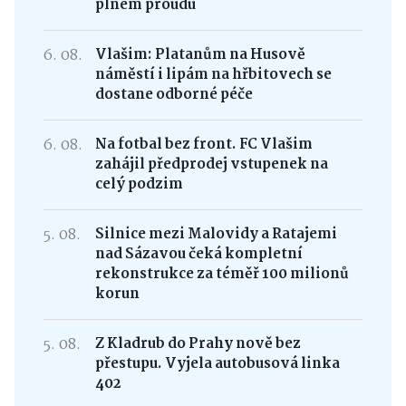
plném proudu
6. 08.
Vlašim: Platanům na Husově
náměstí i lipám na hřbitovech se
dostane odborné péče
6. 08.
Na fotbal bez front. FC Vlašim
zahájil předprodej vstupenek na
celý podzim
5. 08.
Silnice mezi Malovidy a Ratajemi
nad Sázavou čeká kompletní
rekonstrukce za téměř 100 milionů
korun
5. 08.
Z Kladrub do Prahy nově bez
přestupu. Vyjela autobusová linka
402