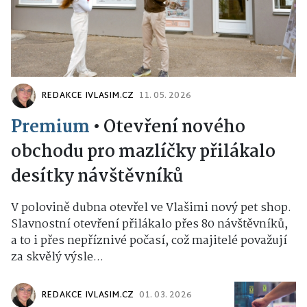
REDAKCE IVLASIM.CZ
11. 05. 2026
Premium
•
Otevření nového
obchodu pro mazlíčky přilákalo
desítky návštěvníků
V polovině dubna otevřel ve Vlašimi nový pet shop.
Slavnostní otevření přilákalo přes 80 návštěvníků,
a to i přes nepříznivé počasí, což majitelé považují
za skvělý výsle...
REDAKCE IVLASIM.CZ
01. 03. 2026