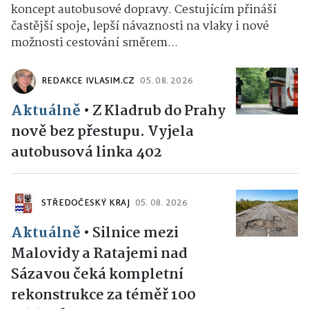
koncept autobusové dopravy. Cestujícím přináší
častější spoje, lepší návaznosti na vlaky i nové
možnosti cestování směrem...
REDAKCE IVLASIM.CZ
05. 08. 2026
Aktuálně
•
Z Kladrub do Prahy
nově bez přestupu. Vyjela
autobusová linka 402
STŘEDOČESKÝ KRAJ
05. 08. 2026
Aktuálně
•
Silnice mezi
Malovidy a Ratajemi nad
Sázavou čeká kompletní
rekonstrukce za téměř 100