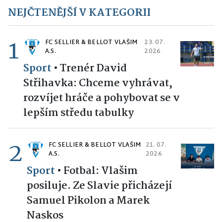
NEJČTENĚJŠÍ V KATEGORII
1
FC SELLIER & BELLOT VLAŠIM
23. 07.
A.S.
2026
Sport
•
Trenér David
Střihavka: Chceme vyhrávat,
rozvíjet hráče a pohybovat se v
lepším středu tabulky
2
FC SELLIER & BELLOT VLAŠIM
21. 07.
A.S.
2026
Sport
•
Fotbal: Vlašim
posiluje. Ze Slavie přicházejí
Samuel Pikolon a Marek
Naskos