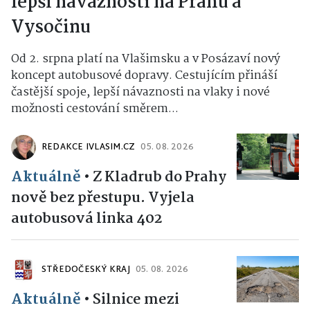
lepší návaznosti na Prahu a
Vysočinu
Od 2. srpna platí na Vlašimsku a v Posázaví nový
koncept autobusové dopravy. Cestujícím přináší
častější spoje, lepší návaznosti na vlaky i nové
možnosti cestování směrem...
REDAKCE IVLASIM.CZ
05. 08. 2026
Aktuálně
•
Z Kladrub do Prahy
nově bez přestupu. Vyjela
autobusová linka 402
STŘEDOČESKÝ KRAJ
05. 08. 2026
Aktuálně
•
Silnice mezi