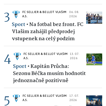
3
FC SELLIER & BELLOT VLAŠIM
06. 08.
A.S.
2026
Sport
•
Na fotbal bez front. FC
Vlašim zahájil předprodej
vstupenek na celý podzim
4
FC SELLIER & BELLOT VLAŠIM
13. 07.
A.S.
2026
Sport
•
Kapitán Průcha:
Sezonu Béčka musím hodnotit
jednoznačně pozitivně
5
FC SELLIER & BELLOT VLAŠIM
17. 07.
A.S.
2026