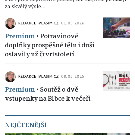
za skvělý výsle...
REDAKCE IVLASIM.CZ
01. 03. 2026
Premium
•
Potravinové
doplňky prospěšné tělu i duši
oslavily už čtvrtstoletí
REDAKCE IVLASIM.CZ
08. 05. 2025
Premium
•
Soutěž o dvě
vstupenky na Blbce k večeři
NEJČTENĚJŠÍ