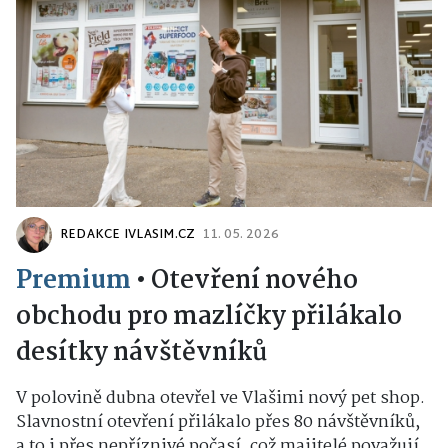
REDAKCE IVLASIM.CZ
11. 05. 2026
Premium
•
Otevření nového
obchodu pro mazlíčky přilákalo
desítky návštěvníků
V polovině dubna otevřel ve Vlašimi nový pet shop.
Slavnostní otevření přilákalo přes 80 návštěvníků,
a to i přes nepříznivé počasí, což majitelé považují