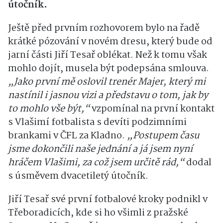
útočník.
Ještě před prvním rozhovorem bylo na řadě
krátké pózování v novém dresu, který bude od
jarní části Jiří Tesař oblékat. Než k tomu však
mohlo dojít, musela být podepsána smlouva.
„Jako první mě oslovil trenér Majer, který mi
nastínil i jasnou vizi a představu o tom, jak by
to mohlo vše být,“
vzpomínal na první kontakt
s Vlašimí fotbalista s devíti podzimními
brankami v ČFL za Kladno.
„Postupem času
jsme dokončili naše jednání a já jsem nyní
hráčem Vlašimi, za což jsem určitě rád,“
dodal
s úsměvem dvacetiletý útočník.
Jiří Tesař své první fotbalové kroky podnikl v
Třeboradicích, kde si ho všimli z pražské