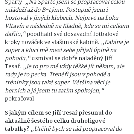
Sparty.
„Na Spartě jsem se propracoval celou
mládeží až do B-týmu. Postupně jsem i
hostoval v jiných klubech. Nejprve na Loku
Vltavín a následně na Kladně, kde se mi celkem
dařilo,“
poodhalil své dosavadní fotbalové
kroky nováček ve vlašimské kabině.
„Kabina je
super a kluci mě mezi sebe přijali úplně na
pohodu,“
usmíval se dobře naladěný Jiří
Tesař.
„Je to pro mě vždy těžké jít někam, ale
tady je to pecka. Trenéři jsou v pohodě a
tréninky jsou také super. Většina věcí je
herních a já jsem tu zatím spokojen,“
pokračoval
S jakým cílem se Jiří Tesař přesunul do
aktuálně šestého celku druholigové
tabulky?
„Určitě bych se rád propracoval do