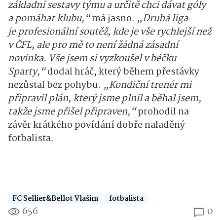
základní sestavy týmu a určitě chci dávat góly
a pomáhat klubu,“
má jasno.
„Druhá liga
je profesionální soutěž, kde je vše rychlejší než
v ČFL, ale pro mě to není žádná zásadní
novinka. Vše jsem si vyzkoušel v béčku
Sparty,“
dodal hráč, který během přestávky
nezůstal bez pohybu.
„Kondiční trenér mi
připravil plán, který jsme plnil a běhal jsem,
takže jsme přišel připraven,“
prohodil na
závěr krátkého povídání dobře naladěný
fotbalista.
FC Sellier&Bellot Vlašim
fotbalista
656
0