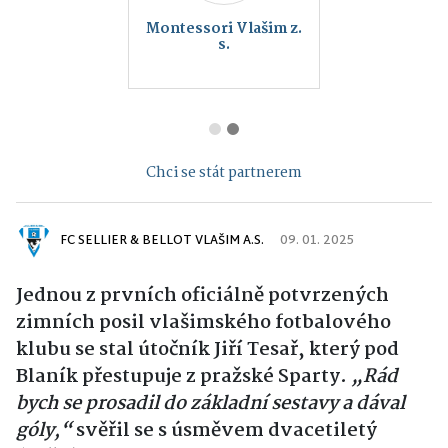
Montessori Vlašim z.
s.
Chci se stát partnerem
FC SELLIER & BELLOT VLAŠIM A.S.
09. 01. 2025
Jednou z prvních oficiálně potvrzených
zimních posil vlašimského fotbalového
klubu se stal útočník Jiří Tesař, který pod
Blaník přestupuje z pražské Sparty.
„Rád
bych se prosadil do základní sestavy a dával
góly,“
svěřil se s úsměvem dvacetiletý