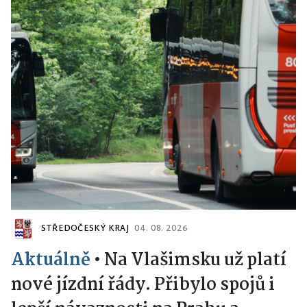
STŘEDOČESKÝ KRAJ
04. 08. 2026
Aktuálně
•
Na Vlašimsku už platí
nové jízdní řády. Přibylo spojů i