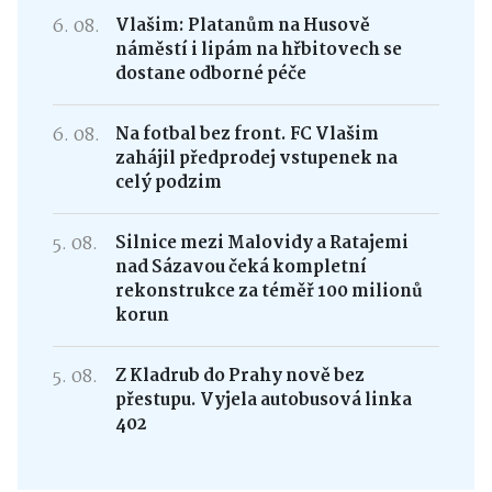
6. 08.
Vlašim: Platanům na Husově
náměstí i lipám na hřbitovech se
dostane odborné péče
6. 08.
Na fotbal bez front. FC Vlašim
zahájil předprodej vstupenek na
celý podzim
5. 08.
Silnice mezi Malovidy a Ratajemi
nad Sázavou čeká kompletní
rekonstrukce za téměř 100 milionů
korun
5. 08.
Z Kladrub do Prahy nově bez
přestupu. Vyjela autobusová linka
402