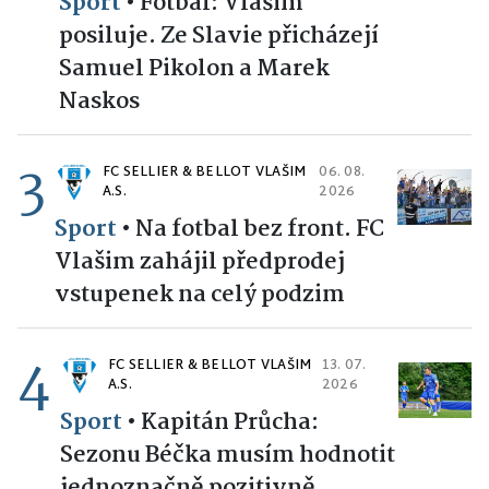
Sport
•
Fotbal: Vlašim
posiluje. Ze Slavie přicházejí
Samuel Pikolon a Marek
Naskos
3
FC SELLIER & BELLOT VLAŠIM
06. 08.
A.S.
2026
Sport
•
Na fotbal bez front. FC
Vlašim zahájil předprodej
vstupenek na celý podzim
4
FC SELLIER & BELLOT VLAŠIM
13. 07.
A.S.
2026
Sport
•
Kapitán Průcha:
Sezonu Béčka musím hodnotit
jednoznačně pozitivně