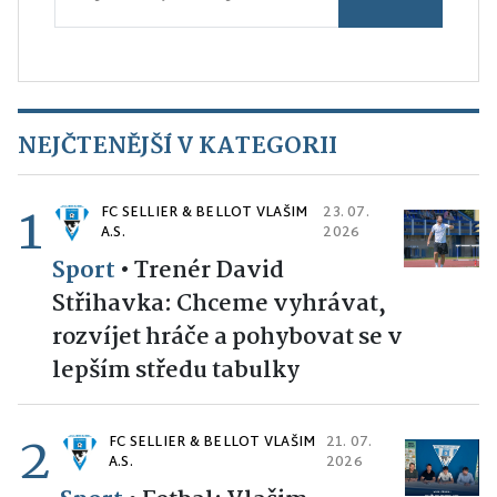
NEJČTENĚJŠÍ V KATEGORII
1
FC SELLIER & BELLOT VLAŠIM
23. 07.
A.S.
2026
Sport
•
Trenér David
Střihavka: Chceme vyhrávat,
rozvíjet hráče a pohybovat se v
lepším středu tabulky
2
FC SELLIER & BELLOT VLAŠIM
21. 07.
A.S.
2026