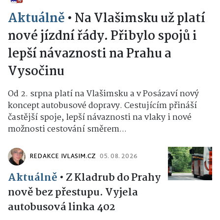
Aktuálně
•
Na Vlašimsku už platí
nové jízdní řády. Přibylo spojů i
lepší návaznosti na Prahu a
Vysočinu
Od 2. srpna platí na Vlašimsku a v Posázaví nový
koncept autobusové dopravy. Cestujícím přináší
častější spoje, lepší návaznosti na vlaky i nové
možnosti cestování směrem...
REDAKCE IVLASIM.CZ
05. 08. 2026
Aktuálně
•
Z Kladrub do Prahy
nově bez přestupu. Vyjela
autobusová linka 402