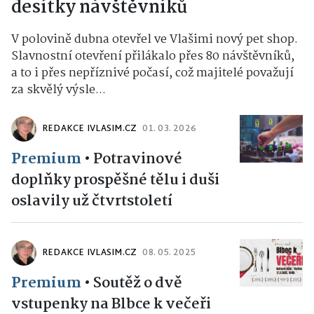
desítky návštěvníků
V polovině dubna otevřel ve Vlašimi nový pet shop.
Slavnostní otevření přilákalo přes 80 návštěvníků,
a to i přes nepříznivé počasí, což majitelé považují
za skvělý výsle...
REDAKCE IVLASIM.CZ
01. 03. 2026
Premium
•
Potravinové
doplňky prospěšné tělu i duši
oslavily už čtvrtstoletí
REDAKCE IVLASIM.CZ
08. 05. 2025
Premium
•
Soutěž o dvě
vstupenky na Blbce k večeři