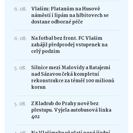
6. 08.
Vlašim: Platanům na Husově
náměstí i lipám na hřbitovech se
dostane odborné péče
6. 08.
Na fotbal bez front. FC Vlašim
zahájil předprodej vstupenek na
celý podzim
5. 08.
Silnice mezi Malovidy a Ratajemi
nad Sázavou čeká kompletní
rekonstrukce za téměř 100 milionů
korun
5. 08.
Z Kladrub do Prahy nově bez
přestupu. Vyjela autobusová linka
402