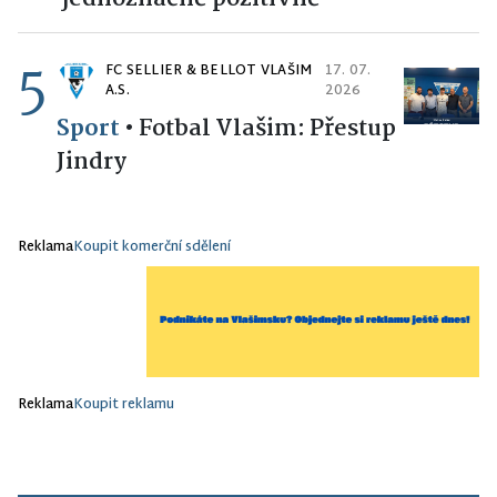
5
FC SELLIER & BELLOT VLAŠIM
17. 07.
A.S.
2026
Sport
•
Fotbal Vlašim: Přestup
Jindry
Reklama
Koupit komerční sdělení
Reklama
Koupit reklamu