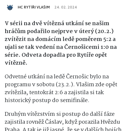
HC RYTÍŘI VLAŠIM
24. 02. 2024
V sérii na dvě vítězná utkání se našim
hráčům podařilo nejprve v úterý (20.2.)
zvítězit na domácím ledě poměrem 5:2 a
ujali se tak vedení na Černošicemi 1:0 na
série. Odveta dopadla pro Rytíře opět
vítězně.
Odvetné utkání na ledě Černošic bylo na
programu v sobotu (23.2.). Vlašim zde opět
zvítězila, tentokrát 2:6 a zajistila si tak
historický postup do semifinále.
Druhým vítězstvím si postup do další fáze
zajistila rovněž Čáslav, když porazila Hvězdu
Praha. A tak je již jasné, že se v dalších bojích