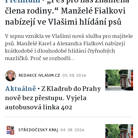
Premium
•
„Pes pro nás znamená
člena rodiny.“ Manželé Fialkovi
nabízejí ve Vlašimi hlídání psů
V srpnu vznikla ve Vlašimi nová služba pro majitele
psů. Manželé Karel a Alexandra Fialkovi nabízejí
krátkodobé i dlouhodobé hlídání čtyřnohých
mazlíčků. Proč se rozhodli...
REDAKCE IVLASIM.CZ
05. 08. 2026
Aktuálně
•
Z Kladrub do Prahy
nově bez přestupu. Vyjela
autobusová linka 402
STŘEDOČESKÝ KRAJ
04. 08. 2026