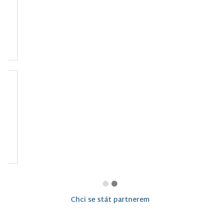
Kraj blanických
Český svaz ochránců
rytířů, z.s.
přírody Vlašim
Montessori Vlašim z.
s.
Chci se stát partnerem