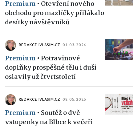
Premium
•
Otevření nového
obchodu pro mazlíčky přilákalo
desítky návštěvníků
REDAKCE IVLASIM.CZ
01. 03. 2026
Premium
•
Potravinové
doplňky prospěšné tělu i duši
oslavily už čtvrtstoletí
REDAKCE IVLASIM.CZ
08. 05. 2025
Premium
•
Soutěž o dvě
vstupenky na Blbce k večeři