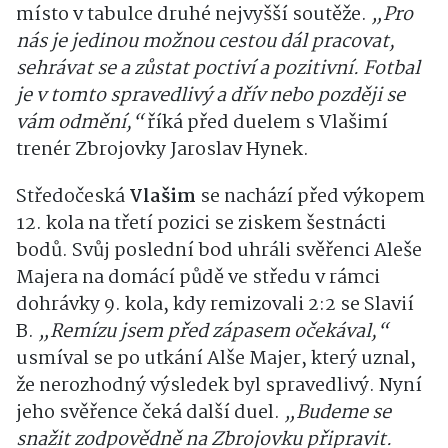
místo v tabulce druhé nejvyšší soutěže.
„Pro
nás je jedinou možnou cestou dál pracovat,
sehrávat se a zůstat poctiví a pozitivní. Fotbal
je v tomto spravedlivý a dřív nebo později se
vám odmění,“
říká před duelem s Vlašimí
trenér Zbrojovky Jaroslav Hynek.
Středočeská
Vlašim
se nachází před výkopem
12. kola na třetí pozici se ziskem šestnácti
bodů. Svůj poslední bod uhráli svěřenci Aleše
Majera na domácí půdě ve středu v rámci
dohrávky 9. kola, kdy remizovali 2:2 se Slavií
B.
„Remízu jsem před zápasem očekával,“
usmíval se po utkání Alše Majer, který uznal,
že nerozhodný výsledek byl spravedlivý. Nyní
jeho svěřence čeká další duel.
„Budeme se
snažit zodpovědně na Zbrojovku připravit.