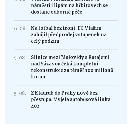
náměstí i lipám na hřbitovech se
dostane odborné péče
6. 08.
Na fotbal bez front. FC Vlašim
zahájil předprodej vstupenek na
celý podzim
5. 08.
Silnice mezi Malovidy a Ratajemi
nad Sázavou čeká kompletní
rekonstrukce za téměř 100 milionů
korun
5. 08.
Z Kladrub do Prahy nově bez
přestupu. Vyjela autobusová linka
402