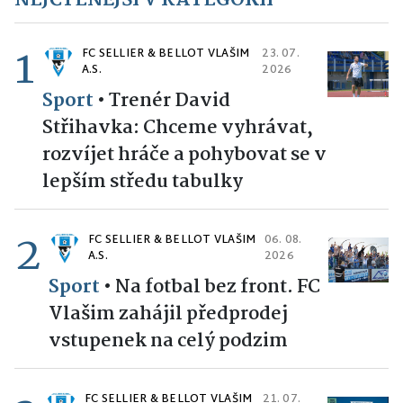
1
FC SELLIER & BELLOT VLAŠIM
23. 07.
A.S.
2026
Sport
•
Trenér David
Střihavka: Chceme vyhrávat,
rozvíjet hráče a pohybovat se v
lepším středu tabulky
2
FC SELLIER & BELLOT VLAŠIM
06. 08.
A.S.
2026
Sport
•
Na fotbal bez front. FC
Vlašim zahájil předprodej
vstupenek na celý podzim
FC SELLIER & BELLOT VLAŠIM
21. 07.