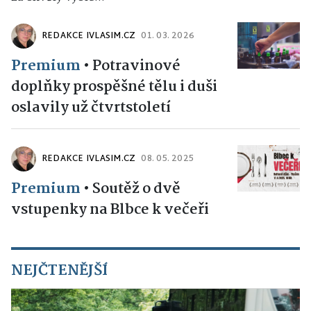
REDAKCE IVLASIM.CZ
01. 03. 2026
Premium
•
Potravinové
doplňky prospěšné tělu i duši
oslavily už čtvrtstoletí
REDAKCE IVLASIM.CZ
08. 05. 2025
Premium
•
Soutěž o dvě
vstupenky na Blbce k večeři
NEJČTENĚJŠÍ