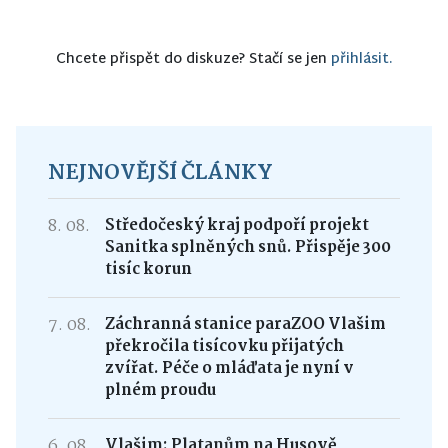
Chcete přispět do diskuze? Stačí se jen
přihlásit.
NEJNOVĚJŠÍ ČLÁNKY
8. 08.
Středočeský kraj podpoří projekt
Sanitka splněných snů. Přispěje 300
tisíc korun
7. 08.
Záchranná stanice paraZOO Vlašim
překročila tisícovku přijatých
zvířat. Péče o mláďata je nyní v
plném proudu
6. 08.
Vlašim: Platanům na Husově