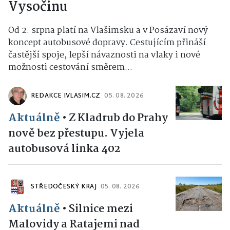
Vysočinu
Od 2. srpna platí na Vlašimsku a v Posázaví nový
koncept autobusové dopravy. Cestujícím přináší
častější spoje, lepší návaznosti na vlaky i nové
možnosti cestování směrem...
REDAKCE IVLASIM.CZ
05. 08. 2026
Aktuálně
•
Z Kladrub do Prahy
nově bez přestupu. Vyjela
autobusová linka 402
STŘEDOČESKÝ KRAJ
05. 08. 2026
Aktuálně
•
Silnice mezi
Malovidy a Ratajemi nad