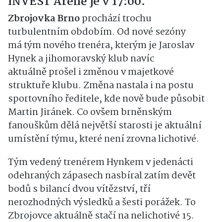
INVEST Areně je v 17:00.
Zbrojovka Brno
prochází trochu
turbulentním obdobím. Od nové sezóny
má tým nového trenéra, kterým je Jaroslav
Hynek a jihomoravský klub navíc
aktuálně prošel i změnou v majetkové
struktuře klubu. Změna nastala i na postu
sportovního ředitele, kde nově bude působit
Martin Jiránek. Co ovšem brněnským
fanouškům dělá největší starosti je aktuální
umístění týmu, které není zrovna lichotivé.
Tým vedený trenérem Hynkem v jedenácti
odehraných zápasech nasbíral zatím devět
bodů s bilancí dvou vítězství, tří
nerozhodných výsledků a šesti porážek. To
Zbrojovce aktuálně stačí na nelichotivé 15.