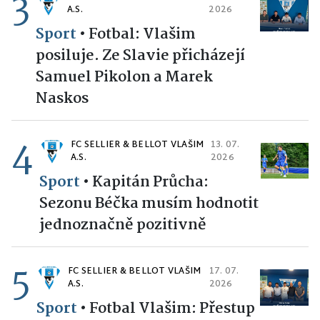
3
A.S.
2026
Sport
•
Fotbal: Vlašim
posiluje. Ze Slavie přicházejí
Samuel Pikolon a Marek
Naskos
4
FC SELLIER & BELLOT VLAŠIM
13. 07.
A.S.
2026
Sport
•
Kapitán Průcha:
Sezonu Béčka musím hodnotit
jednoznačně pozitivně
5
FC SELLIER & BELLOT VLAŠIM
17. 07.
A.S.
2026
Sport
•
Fotbal Vlašim: Přestup