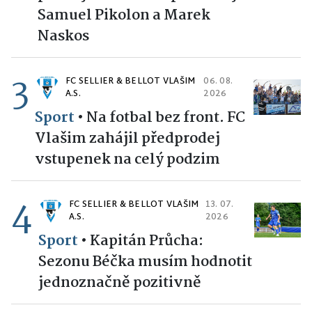
Samuel Pikolon a Marek
Naskos
3
FC SELLIER & BELLOT VLAŠIM
06. 08.
A.S.
2026
Sport
•
Na fotbal bez front. FC
Vlašim zahájil předprodej
vstupenek na celý podzim
4
FC SELLIER & BELLOT VLAŠIM
13. 07.
A.S.
2026
Sport
•
Kapitán Průcha:
Sezonu Béčka musím hodnotit
jednoznačně pozitivně