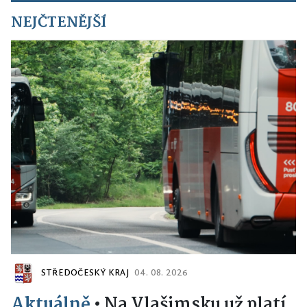
NEJČTENĚJŠÍ
STŘEDOČESKÝ KRAJ
04. 08. 2026
Aktuálně
•
Na Vlašimsku už platí