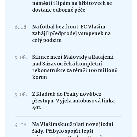
náměstí i lipám na hřbitovech se
dostane odborné péče
6. 08.
Na fotbal bez front. FC Vlašim
zahájil předprodej vstupenek na
celý podzim
5. 08.
Silnice mezi Malovidy a Ratajemi
nad Sázavou čeká kompletní
rekonstrukce za téměř 100 milionů
korun
5. 08.
Z Kladrub do Prahy nově bez
přestupu. Vyjela autobusová linka
402
4. 08.
Na Vlašimsku už platí nové jízdní
řády. Přibylo spojů i lepší