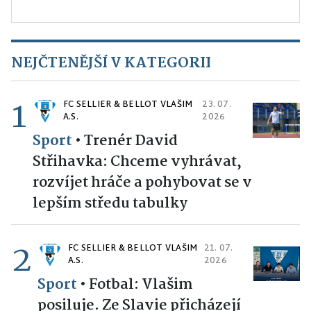
NEJČTENĚJŠÍ V KATEGORII
1
FC SELLIER & BELLOT VLAŠIM
23. 07.
A.S.
2026
Sport
•
Trenér David
Střihavka: Chceme vyhrávat,
rozvíjet hráče a pohybovat se v
lepším středu tabulky
2
FC SELLIER & BELLOT VLAŠIM
21. 07.
A.S.
2026
Sport
•
Fotbal: Vlašim
posiluje. Ze Slavie přicházejí