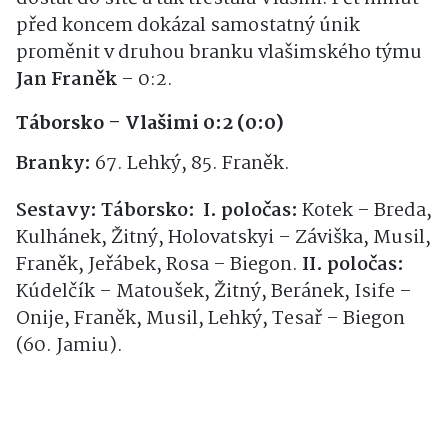
před koncem dokázal samostatný únik
proměnit v druhou branku vlašimského týmu
Jan Franěk
– 0:2.
Táborsko – Vlašimi 0:2 (0:0)
Branky:
67. Lehký, 85. Franěk.
Sestavy: Táborsko: I. poločas:
Kotek – Breda,
Kulhánek, Žitný, Holovatskyi – Záviška, Musil,
Franěk, Jeřábek, Rosa – Biegon.
II. poločas:
Kúdelčík – Matoušek, Žitný, Beránek, Isife –
Onije, Franěk, Musil, Lehký, Tesař – Biegon
(60. Jamiu).