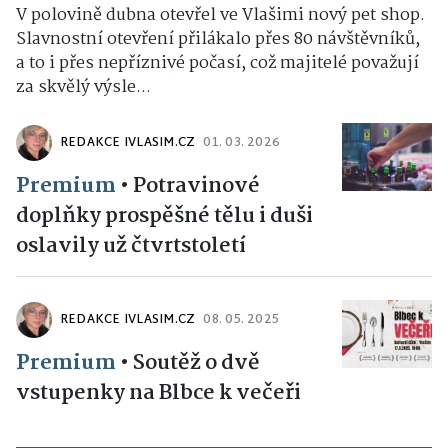
V polovině dubna otevřel ve Vlašimi nový pet shop.
Slavnostní otevření přilákalo přes 80 návštěvníků,
a to i přes nepříznivé počasí, což majitelé považují
za skvělý výsle...
REDAKCE IVLASIM.CZ
01. 03. 2026
Premium
•
Potravinové
doplňky prospěšné tělu i duši
oslavily už čtvrtstoletí
REDAKCE IVLASIM.CZ
08. 05. 2025
Premium
•
Soutěž o dvě
vstupenky na Blbce k večeři