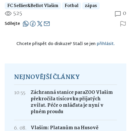
FC Sellier&Bellot Vlašim
Fotbal
zápas
525
0
Sdílejte
Chcete přispět do diskuze? Stačí se jen
přihlásit.
NEJNOVĚJŠÍ ČLÁNKY
10:55
Záchranná stanice paraZOO Vlašim
překročila tisícovku přijatých
zvířat. Péče o mláďata je nyní v
plném proudu
6. 08.
Vlašim: Platanům na Husově