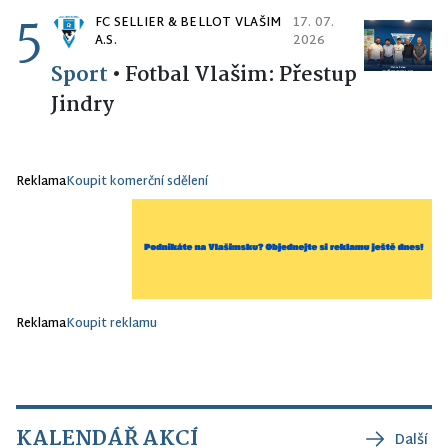
5
FC SELLIER & BELLOT VLAŠIM
17. 07.
A.S.
2026
Sport
•
Fotbal Vlašim: Přestup
Jindry
Reklama
Koupit komerční sdělení
Reklama
Koupit reklamu
KALENDÁŘ AKCÍ
Další