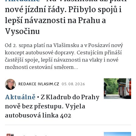
nové jízdní řády. Přibylo spojů i
lepší návaznosti na Prahu a
Vysočinu
Od 2. srpna platí na Vlašimsku a v Posázaví nový
koncept autobusové dopravy. Cestujícím přináší
častější spoje, lepší návaznosti na vlaky i nové
možnosti cestování směrem...
REDAKCE IVLASIM.CZ
05. 08. 2026
Aktuálně
•
Z Kladrub do Prahy
nově bez přestupu. Vyjela
autobusová linka 402