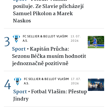
posiluje. Ze Slavie přicházejí
Samuel Pikolon a Marek
Naskos
3
FC SELLIER & BELLOT VLAŠIM
13. 07.
A.S.
2026
Sport
•
Kapitán Průcha:
Sezonu Béčka musím hodnotit
jednoznačně pozitivně
4
FC SELLIER & BELLOT VLAŠIM
17. 07.
A.S.
2026
Sport
•
Fotbal Vlašim: Přestup
Jindry