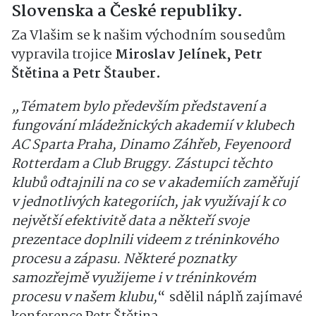
Slovenska a České republiky.
Za Vlašim se k našim východním sousedům
vypravila trojice
Miroslav Jelínek, Petr
Štětina a Petr Štauber.
„Tématem bylo především představení a
fungování mládežnických akademií v klubech
AC Sparta Praha, Dinamo Záhřeb, Feyenoord
Rotterdam a Club Bruggy. Zástupci těchto
klubů odtajnili na co se v akademiích zaměřují
v jednotlivých kategoriích, jak využívají k co
největší efektivitě data a někteří svoje
prezentace doplnili videem z tréninkového
procesu a zápasu. Některé poznatky
samozřejmě využijeme i v tréninkovém
procesu v našem klubu,
“ sdělil náplň zajímavé