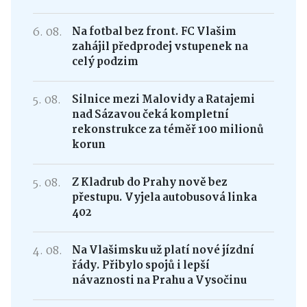
6. 08.
Na fotbal bez front. FC Vlašim
zahájil předprodej vstupenek na
celý podzim
5. 08.
Silnice mezi Malovidy a Ratajemi
nad Sázavou čeká kompletní
rekonstrukce za téměř 100 milionů
korun
5. 08.
Z Kladrub do Prahy nově bez
přestupu. Vyjela autobusová linka
402
4. 08.
Na Vlašimsku už platí nové jízdní
řády. Přibylo spojů i lepší
návaznosti na Prahu a Vysočinu