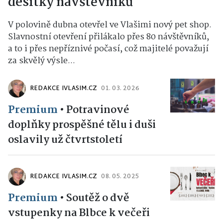
desítky návštěvníků
V polovině dubna otevřel ve Vlašimi nový pet shop.
Slavnostní otevření přilákalo přes 80 návštěvníků,
a to i přes nepříznivé počasí, což majitelé považují
za skvělý výsle...
REDAKCE IVLASIM.CZ
01. 03. 2026
Premium
•
Potravinové
doplňky prospěšné tělu i duši
oslavily už čtvrtstoletí
REDAKCE IVLASIM.CZ
08. 05. 2025
Premium
•
Soutěž o dvě
vstupenky na Blbce k večeři