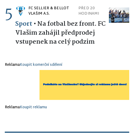
5
FC SELLIER & BELLOT
PŘED 20
VLAŠIM A.S.
HODINAMI
Sport
•
Na fotbal bez front. FC
Vlašim zahájil předprodej
vstupenek na celý podzim
Reklama
Koupit komerční sdělení
Reklama
Koupit reklamu