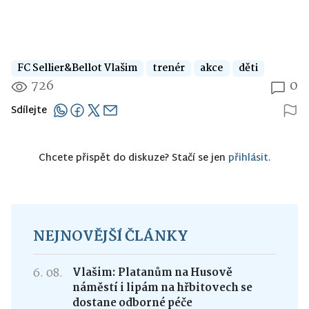
FC Sellier&Bellot Vlašim
trenér
akce
děti
726
0
Sdílejte
Chcete přispět do diskuze? Stačí se jen
přihlásit.
NEJNOVĚJŠÍ ČLÁNKY
6. 08.
Vlašim: Platanům na Husově
náměstí i lipám na hřbitovech se
dostane odborné péče