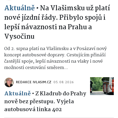
Aktuálně
•
Na Vlašimsku už platí
nové jízdní řády. Přibylo spojů i
lepší návaznosti na Prahu a
Vysočinu
Od 2. srpna platí na Vlašimsku a v Posázaví nový
koncept autobusové dopravy. Cestujícím přináší
častější spoje, lepší návaznosti na vlaky i nové
možnosti cestování směrem...
REDAKCE IVLASIM.CZ
05. 08. 2026
Aktuálně
•
Z Kladrub do Prahy
nově bez přestupu. Vyjela
autobusová linka 402