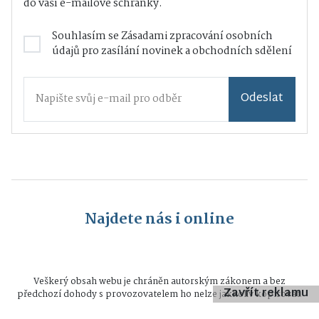
do vaší e-mailové schránky.
Souhlasím se
Zásadami zpracování osobních
údajů
pro zasílání novinek a obchodních sdělení
Odeslat
Najdete nás i online
Veškerý obsah webu je chráněn autorským zákonem a bez
Zavřít reklamu
předchozí dohody s provozovatelem ho nelze jakkoliv kopírovat.
Všechna práva vyhrazena © 2026