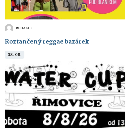
REDAKCE
Roztančený reggae bazárek
08. 08.