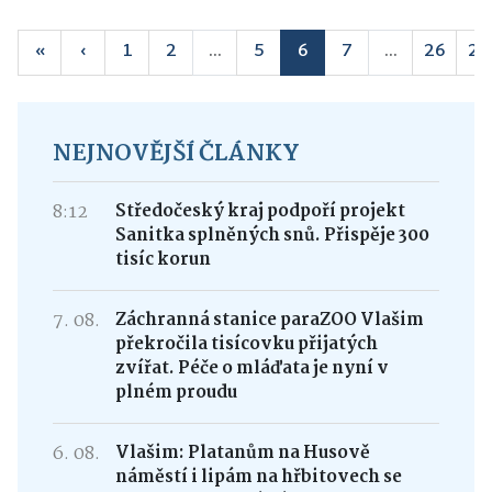
«
‹
1
2
...
5
6
7
...
26
27
NEJNOVĚJŠÍ ČLÁNKY
8:12
Středočeský kraj podpoří projekt
Sanitka splněných snů. Přispěje 300
tisíc korun
7. 08.
Záchranná stanice paraZOO Vlašim
překročila tisícovku přijatých
zvířat. Péče o mláďata je nyní v
plném proudu
6. 08.
Vlašim: Platanům na Husově
náměstí i lipám na hřbitovech se