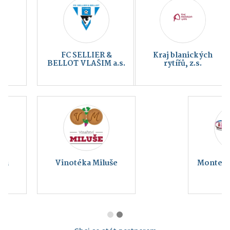
Kraj blanických
Český svaz ochránců
rytířů, z.s.
přírody Vlašim
Montessori Vlašim z.
s.