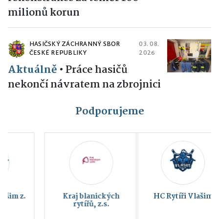
milionů korun
HASIČSKÝ ZÁCHRANNÝ SBOR
03. 08.
ČESKÉ REPUBLIKY
2026
Aktuálně
•
Práce hasičů
nekončí návratem na zbrojnici
Podporujeme
HC Rytíři Vlašim
FC SELLIER &
BELLOT VLAŠIM a.s.