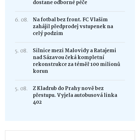
dostane odborné péče
6. 08.
Na fotbal bez front. FC Vlašim
zahájil předprodej vstupenek na
celý podzim
5. 08.
Silnice mezi Malovidy a Ratajemi
nad Sázavou čeká kompletní
rekonstrukce za téměř 100 milionů
korun
5. 08.
Z Kladrub do Prahy nově bez
přestupu. Vyjela autobusová linka
402