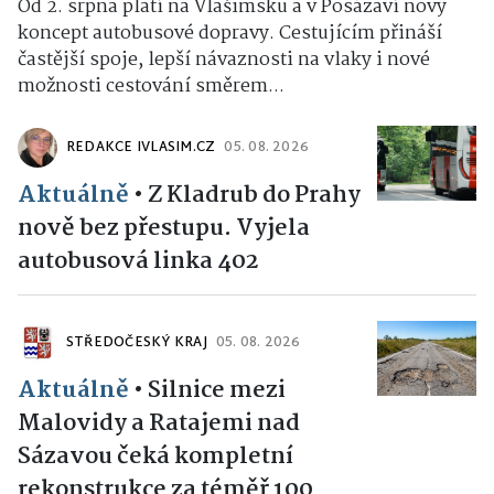
Od 2. srpna platí na Vlašimsku a v Posázaví nový
koncept autobusové dopravy. Cestujícím přináší
častější spoje, lepší návaznosti na vlaky i nové
možnosti cestování směrem...
REDAKCE IVLASIM.CZ
05. 08. 2026
Aktuálně
•
Z Kladrub do Prahy
nově bez přestupu. Vyjela
autobusová linka 402
STŘEDOČESKÝ KRAJ
05. 08. 2026
Aktuálně
•
Silnice mezi
Malovidy a Ratajemi nad
Sázavou čeká kompletní
rekonstrukce za téměř 100