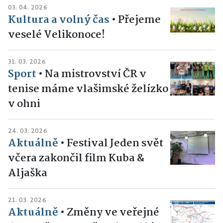
03. 04. 2026
Kultura a volný čas
•
Přejeme
veselé Velikonoce!
31. 03. 2026
Sport
•
Na mistrovství ČR v
tenise máme vlašimské želízko
v ohni
24. 03. 2026
Aktuálně
•
Festival Jeden svět
včera zakončil film Kuba &
Aljaška
21. 03. 2026
Aktuálně
•
Změny ve veřejné