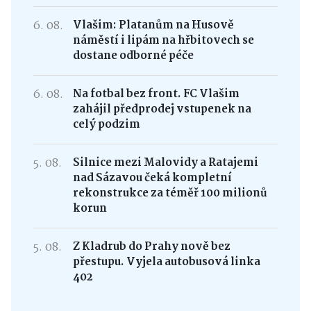
6. 08.
Vlašim: Platanům na Husově
náměstí i lipám na hřbitovech se
dostane odborné péče
6. 08.
Na fotbal bez front. FC Vlašim
zahájil předprodej vstupenek na
celý podzim
5. 08.
Silnice mezi Malovidy a Ratajemi
nad Sázavou čeká kompletní
rekonstrukce za téměř 100 milionů
korun
5. 08.
Z Kladrub do Prahy nově bez
přestupu. Vyjela autobusová linka
402