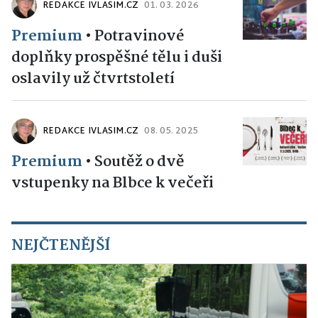
REDAKCE IVLASIM.CZ
01. 03. 2026
Premium
•
Potravinové
doplňky prospěšné tělu i duši
oslavily už čtvrtstoletí
REDAKCE IVLASIM.CZ
08. 05. 2025
Premium
•
Soutěž o dvě
vstupenky na Blbce k večeři
NEJČTENĚJŠÍ