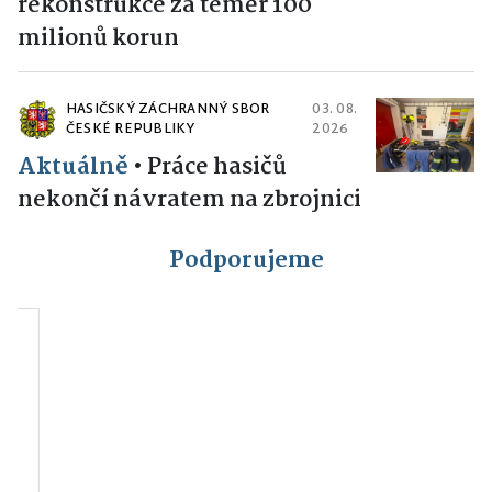
rekonstrukce za téměř 100
milionů korun
HASIČSKÝ ZÁCHRANNÝ SBOR
03. 08.
ČESKÉ REPUBLIKY
2026
Aktuálně
•
Práce hasičů
nekončí návratem na zbrojnici
Podporujeme
HC Rytíři Vlašim
FC SELLIER &
BELLOT VLAŠIM a.s.