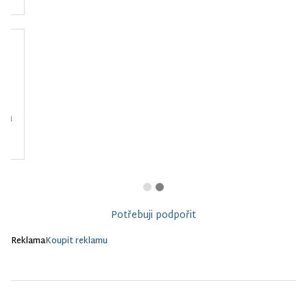
Charita Vlašim
Potřebuji podpořit
Reklama
Koupit reklamu