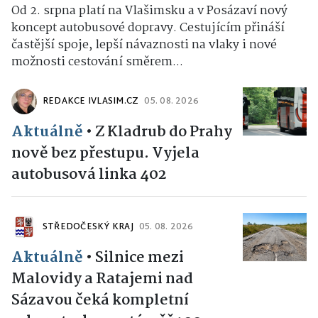
Od 2. srpna platí na Vlašimsku a v Posázaví nový
koncept autobusové dopravy. Cestujícím přináší
častější spoje, lepší návaznosti na vlaky i nové
možnosti cestování směrem...
REDAKCE IVLASIM.CZ
05. 08. 2026
Aktuálně
•
Z Kladrub do Prahy
nově bez přestupu. Vyjela
autobusová linka 402
STŘEDOČESKÝ KRAJ
05. 08. 2026
Aktuálně
•
Silnice mezi
Malovidy a Ratajemi nad
Sázavou čeká kompletní