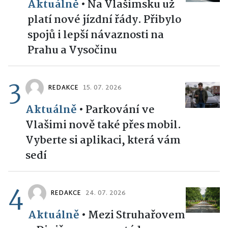
Aktuálně
•
Na Vlašimsku už
platí nové jízdní řády. Přibylo
spojů i lepší návaznosti na
Prahu a Vysočinu
3
REDAKCE
15. 07. 2026
Aktuálně
•
Parkování ve
Vlašimi nově také přes mobil.
Vyberte si aplikaci, která vám
sedí
4
REDAKCE
24. 07. 2026
Aktuálně
•
Mezi Struhařovem