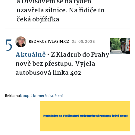
a Divišovem se na týden
uzavřela silnice. Na řidiče tu
čeká objížďka
5
REDAKCE IVLASIM.CZ
05. 08. 2026
Aktuálně
•
Z Kladrub do Prahy
nově bez přestupu. Vyjela
autobusová linka 402
Reklama
Koupit komerční sdělení