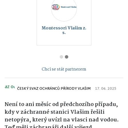
Montessori Vlašim z.
s.
Chci se stát partnerem
ČESKÝ SVAZ OCHRÁNCŮ PŘÍRODY VLAŠIM
17. 06. 2025
Není to ani měsíc od předchozího případu,
kdy v záchranné stanici Vlašim řešili
netopýra, který uvízl na vlasci nad vodou.
Teď měli záchranáři další výjezd.