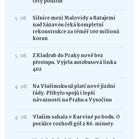
celý podzim
5. 08.
Silnice mezi Malovidy a Ratajemi
nad Sázavou čeká kompletní
rekonstrukce za téměř 100 milionů
korun
5. 08.
Z Kladrub do Prahy nově bez
přestupu. Vyjela autobusová linka
402
4. 08.
Na Vlašimsku už platí nové jízdní
řády. Přibylo spojů i lepší
návaznosti na Prahu a Vysočinu
4. 08.
Vlašim sahala v Karviné po bodu. O
porážce rozhodl gól z 86. minuty