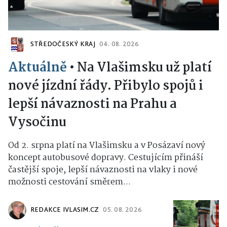
STŘEDOČESKÝ KRAJ
04. 08. 2026
Aktuálně
•
Na Vlašimsku už platí
nové jízdní řády. Přibylo spojů i
lepší návaznosti na Prahu a
Vysočinu
Od 2. srpna platí na Vlašimsku a v Posázaví nový
koncept autobusové dopravy. Cestujícím přináší
častější spoje, lepší návaznosti na vlaky i nové
možnosti cestování směrem...
REDAKCE IVLASIM.CZ
05. 08. 2026