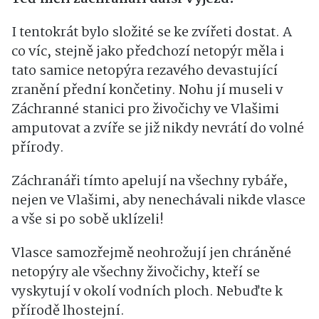
I tentokrát bylo složité se ke zvířeti dostat. A
co víc, stejně jako předchozí netopýr měla i
tato samice netopýra rezavého devastující
zranění přední končetiny. Nohu jí museli v
Záchranné stanici pro živočichy ve Vlašimi
amputovat a zvíře se již nikdy nevrátí do volné
přírody.
Záchranáři tímto apelují na všechny rybáře,
nejen ve Vlašimi, aby nenechávali nikde vlasce
a vše si po sobě uklízeli!
Vlasce samozřejmě neohrožují jen chráněné
netopýry ale všechny živočichy, kteří se
vyskytují v okolí vodních ploch. Nebuďte k
přírodě lhostejní.