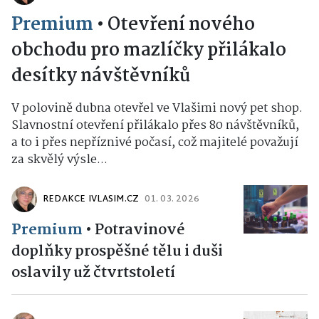
Premium
•
Otevření nového
obchodu pro mazlíčky přilákalo
desítky návštěvníků
V polovině dubna otevřel ve Vlašimi nový pet shop.
Slavnostní otevření přilákalo přes 80 návštěvníků,
a to i přes nepříznivé počasí, což majitelé považují
za skvělý výsle...
REDAKCE IVLASIM.CZ
01. 03. 2026
Premium
•
Potravinové
doplňky prospěšné tělu i duši
oslavily už čtvrtstoletí