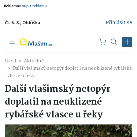
Reklama
Koupit reklamu
Přihlásit se
Čt 6. 8., Oldřiška
Úvod
Aktuálně
Další vlašimský netopýr doplatil na neuklizené rybářské
vlasce u řeky
Další vlašimský netopýr
doplatil na neuklizené
rybářské vlasce u řeky