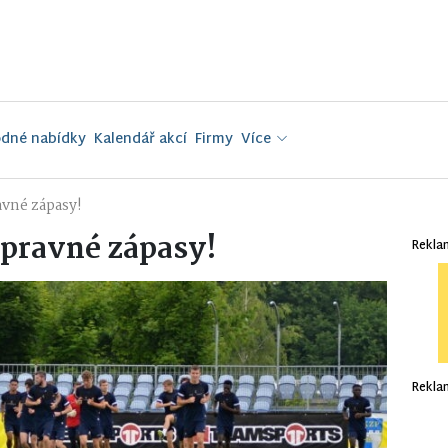
dné nabídky
Kalendář akcí
Firmy
Více
avné zápasy!
ípravné zápasy!
Rekla
Rekla