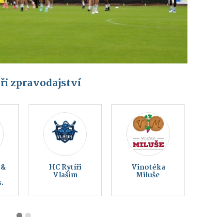
ři zpravodajství
Český svaz
Montessori
ochránců
Vlašim z. s.
přírody Vlašim