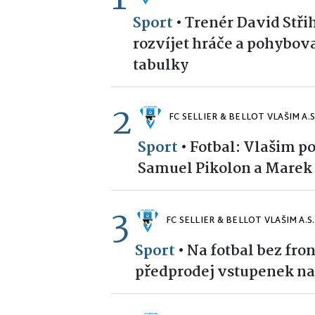
Sport
•
Trenér David Stř
rozvíjet hráče a pohybova
tabulky
2
FC SELLIER & BELLOT VLAŠIM A.S
Sport
•
Fotbal: Vlašim po
Samuel Pikolon a Marek
3
FC SELLIER & BELLOT VLAŠIM A.S.
Sport
•
Na fotbal bez fron
předprodej vstupenek na