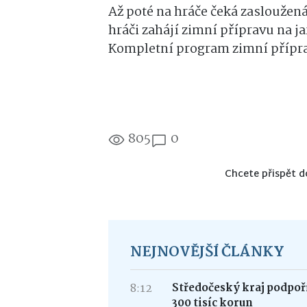
Až poté na hráče čeká zasloužená
hráči zahájí zimní přípravu na
Kompletní program zimní přípra
805
0
Chcete přispět d
NEJNOVĚJŠÍ ČLÁNKY
8:12
Středočeský kraj podpoří
300 tisíc korun