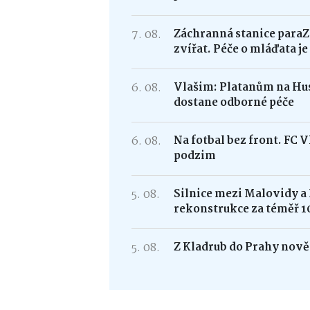
7. 08.
Záchranná stanice paraZ
zvířat. Péče o mláďata j
6. 08.
Vlašim: Platanům na Hus
dostane odborné péče
6. 08.
Na fotbal bez front. FC 
podzim
5. 08.
Silnice mezi Malovidy a
rekonstrukce za téměř 1
5. 08.
Z Kladrub do Prahy nově 