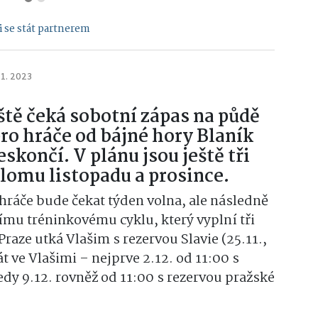
 se stát partnerem
11. 2023
ště čeká sobotní zápas na půdě
ro hráče od bájné hory Blaník
skončí. V plánu jsou ještě tři
elomu listopadu a prosince.
ráče bude čekat týden volna, ale následně
ícímu tréninkovému cyklu, který vyplní tři
Praze utká Vlašim s rezervou Slavie (25.11.,
t ve Vlašimi – nejprve 2.12. od 11:00 s
edy 9.12. rovněž od 11:00 s rezervou pražské