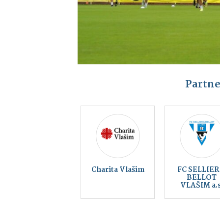
Partne
Kraj blanických
rytířů, z.s.