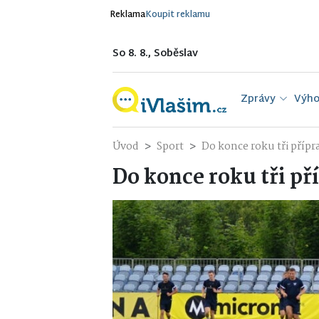
Reklama
Koupit reklamu
So 8. 8., Soběslav
Zprávy
Výho
Úvod
Sport
Do konce roku tři přípr
Do konce roku tři př