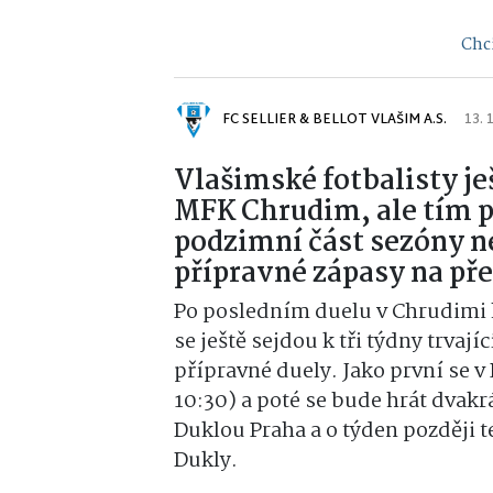
Chci
FC SELLIER & BELLOT VLAŠIM A.S.
13. 
Vlašimské fotbalisty je
MFK Chrudim, ale tím p
podzimní část sezóny ne
přípravné zápasy na př
Po posledním duelu v Chrudimi h
se ještě sejdou k tři týdny trvaj
přípravné duely. Jako první se v 
10:30) a poté se bude hrát dvakrá
Duklou Praha a o týden později t
Dukly.