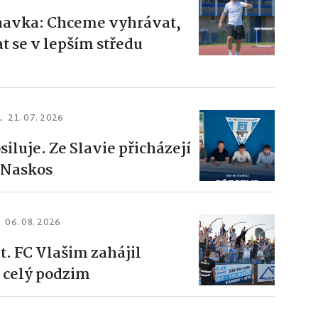
ihavka: Chceme vyhrávat,
t se v lepším středu
.
21. 07. 2026
siluje. Ze Slavie přicházejí
 Naskos
06. 08. 2026
t. FC Vlašim zahájil
 celý podzim