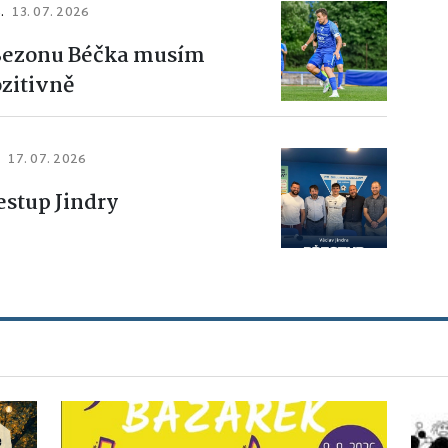
.
13. 07. 2026
 Sezonu Béčka musím
zitivně
.
17. 07. 2026
estup Jindry