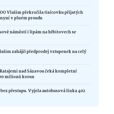
OO Vlašim překročila tisícovku přijatých
e nyní v plném proudu
ově náměstí i lipám na hřbitovech se
Vlašim zahájil předprodej vstupenek na celý
 Ratajemi nad Sázavou čeká kompletní
00 milionů korun
bez přestupu. Vyjela autobusová linka 402