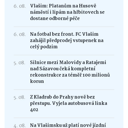
6. 08.
Vlašim: Platanům na Husově
náměstí i lipám na hřbitovech se
dostane odborné péče
6. 08.
Na fotbal bez front. FC Vlašim
zahájil předprodej vstupenek na
celý podzim
5. 08.
Silnice mezi Malovidy a Ratajemi
nad Sázavou čeká kompletní
rekonstrukce za téměř 100 milionů
korun
5. 08.
Z Kladrub do Prahy nově bez
přestupu. Vyjela autobusová linka
402
4. 08.
Na Vlašimsku už platí nové jízdní