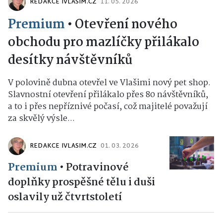
REDAKCE IVLASIM.CZ
11. 05. 2026
Premium
•
Otevření nového
obchodu pro mazlíčky přilákalo
desítky návštěvníků
V polovině dubna otevřel ve Vlašimi nový pet shop.
Slavnostní otevření přilákalo přes 80 návštěvníků,
a to i přes nepříznivé počasí, což majitelé považují
za skvělý výsle...
REDAKCE IVLASIM.CZ
01. 03. 2026
Premium
•
Potravinové
doplňky prospěšné tělu i duši
oslavily už čtvrtstoletí