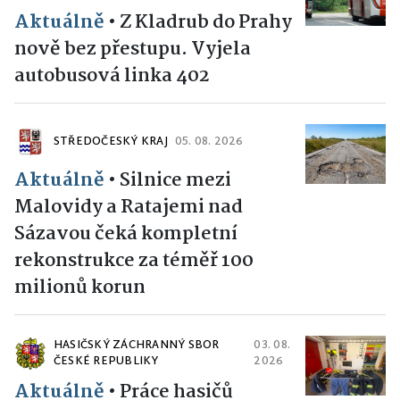
Aktuálně
•
Z Kladrub do Prahy
nově bez přestupu. Vyjela
autobusová linka 402
STŘEDOČESKÝ KRAJ
05. 08. 2026
Aktuálně
•
Silnice mezi
Malovidy a Ratajemi nad
Sázavou čeká kompletní
rekonstrukce za téměř 100
milionů korun
HASIČSKÝ ZÁCHRANNÝ SBOR
03. 08.
ČESKÉ REPUBLIKY
2026
Aktuálně
•
Práce hasičů