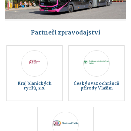
Partneři zpravodajství
Kraj blanických
Český svaz ochránců
rytířů, z.s.
přírody Vlašim