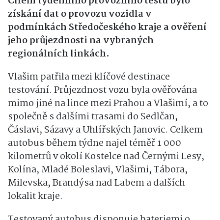
Cílem týdenního provozního testu bylo
získání dat o provozu vozidla v
podmínkách Středočeského kraje a ověření
jeho průjezdnosti na vybraných
regionálních linkách.
Vlašim patřila mezi klíčové destinace
testování. Průjezdnost vozu byla ověřována
mimo jiné na lince mezi Prahou a Vlašimí, a to
společně s dalšími trasami do Sedlčan,
Čáslavi, Sázavy a Uhlířských Janovic. Celkem
autobus během týdne najel téměř 1 000
kilometrů v okolí Kostelce nad Černými Lesy,
Kolína, Mladé Boleslavi, Vlašimi, Tábora,
Milevska, Brandýsa nad Labem a dalších
lokalit kraje.
Testovaný autobus disponuje bateriemi o