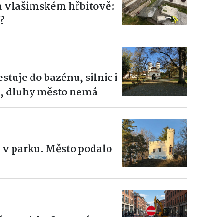
a vlašimském hřbitově:
?
stuje do bazénu, silnic i
ý, dluhy město nemá
 v parku. Město podalo