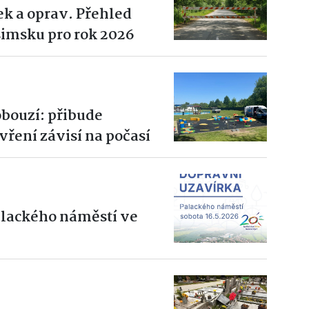
ek a oprav. Přehled
imsku pro rok 2026
obouzí: přibude
vření závisí na počasí
alackého náměstí ve