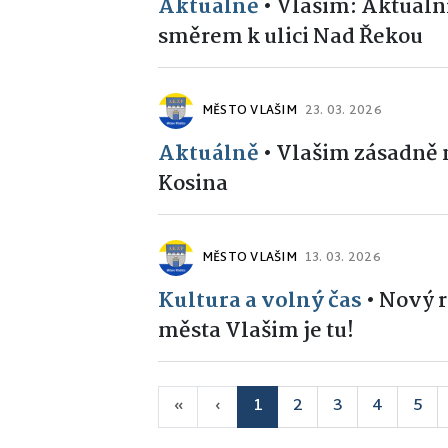
Aktuálně
•
Vlašim: Aktuáln
směrem k ulici Nad Řekou
MĚSTO VLAŠIM
23. 03. 2026
Aktuálně
•
Vlašim zásadně 
Kosina
MĚSTO VLAŠIM
13. 03. 2026
Kultura a volný čas
•
Nový r
města Vlašim je tu!
«
‹
1
2
3
4
5