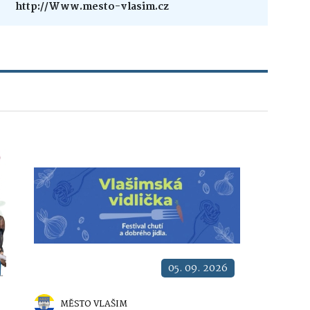
http://Www.mesto-vlasim.cz
05. 09. 2026
MĚSTO VLAŠIM