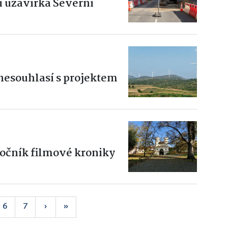
í uzavírka Severní
nesouhlasí s projektem
očník filmové kroniky
6
7
›
»