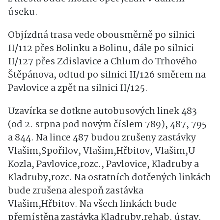
úseku.
Objízdná trasa vede obousměrně po silnici
II/112 přes Bolinku a Bolinu, dále po silnici
II/127 přes Zdislavice a Chlum do Trhového
Štěpánova, odtud po silnici II/126 směrem na
Pavlovice a zpět na silnici II/125.
Uzavírka se dotkne autobusových linek 483
(od 2. srpna pod novým číslem 789), 487, 795
a 844. Na lince 487 budou zrušeny zastávky
Vlašim,Spořilov, Vlašim,Hřbitov, Vlašim,U
Kozla, Pavlovice,rozc., Pavlovice, Kladruby a
Kladruby,rozc. Na ostatních dotčených linkách
bude zrušena alespoň zastávka
Vlašim,Hřbitov. Na všech linkách bude
přemístěna zastávka Kladruby,rehab. ústav.