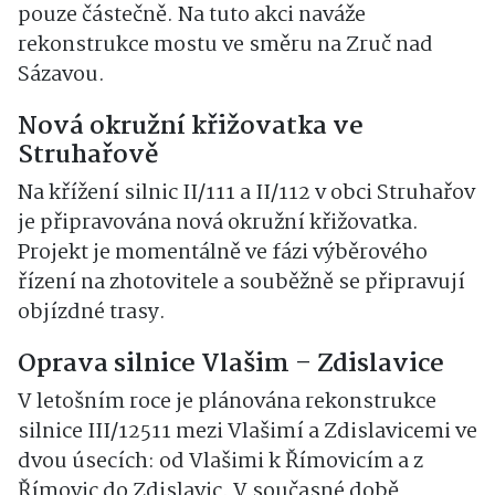
pouze částečně. Na tuto akci naváže
rekonstrukce mostu ve směru na Zruč nad
Sázavou.
Nová okružní křižovatka ve
Struhařově
Na křížení silnic II/111 a II/112 v obci Struhařov
je připravována nová okružní křižovatka.
Projekt je momentálně ve fázi výběrového
řízení na zhotovitele a souběžně se připravují
objízdné trasy.
Oprava silnice Vlašim – Zdislavice
V letošním roce je plánována rekonstrukce
silnice III/12511 mezi Vlašimí a Zdislavicemi ve
dvou úsecích: od Vlašimi k Římovicím a z
Římovic do Zdislavic. V současné době