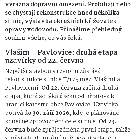
výrazná dopravní omezení. Probíhají nebo
se chystají rekonstrukce hned několika
silnic, výstavba okružních křižovatek i
opravy vodovodu. Přinášíme přehledný
souhrn všeho, co vás čeká.
Vlašim – Pavlovice: druhá etapa
uzavírky od 22. června
Největší stavbou v regionu zůstává
rekonstrukce silnice II/125 mezi Vlašimí a
Pavlovicemi.
Od 22. června
začíná druhá
etapa, která se týká úseku od hřbitova k
hranici katastru obce Pavlovice. Uzavírka
potrvá
do 30. září 2026,
kdy je plánováno
konečné zprovoznění celé silnice.
Od 23.
června
bude zprůjezdněna první etapa, takže
z města bude možné opět jezdit v daném