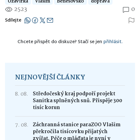
Uzavírka
Vlašim
Benešovsko
doprava
2523
0
Sdílejte
Chcete přispět do diskuze? Stačí se jen
přihlásit.
NEJNOVĚJŠÍ ČLÁNKY
8. 08.
Středočeský kraj podpoří projekt
Sanitka splněných snů. Přispěje 300
tisíc korun
7. 08.
Záchranná stanice paraZOO Vlašim
překročila tisícovku přijatých
zvířat. Péče o mláďata je nyní v