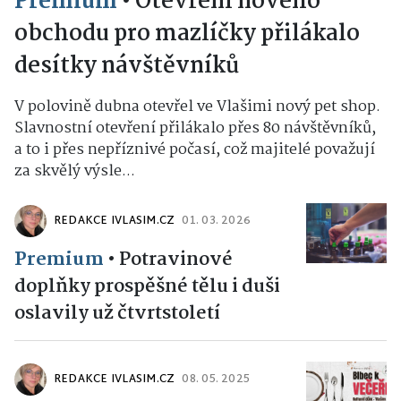
Premium
•
Otevření nového
obchodu pro mazlíčky přilákalo
desítky návštěvníků
V polovině dubna otevřel ve Vlašimi nový pet shop.
Slavnostní otevření přilákalo přes 80 návštěvníků,
a to i přes nepříznivé počasí, což majitelé považují
za skvělý výsle...
REDAKCE IVLASIM.CZ
01. 03. 2026
Premium
•
Potravinové
doplňky prospěšné tělu i duši
oslavily už čtvrtstoletí
REDAKCE IVLASIM.CZ
08. 05. 2025