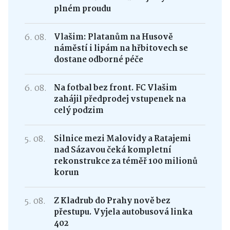
plném proudu
6. 08.
Vlašim: Platanům na Husově
náměstí i lipám na hřbitovech se
dostane odborné péče
6. 08.
Na fotbal bez front. FC Vlašim
zahájil předprodej vstupenek na
celý podzim
5. 08.
Silnice mezi Malovidy a Ratajemi
nad Sázavou čeká kompletní
rekonstrukce za téměř 100 milionů
korun
5. 08.
Z Kladrub do Prahy nově bez
přestupu. Vyjela autobusová linka
402