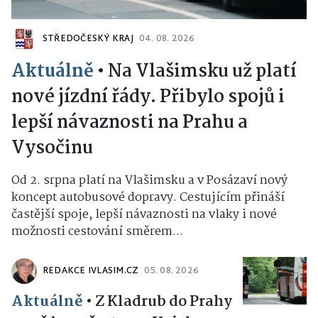
STŘEDOČESKÝ KRAJ
04. 08. 2026
Aktuálně
•
Na Vlašimsku už platí
nové jízdní řády. Přibylo spojů i
lepší návaznosti na Prahu a
Vysočinu
Od 2. srpna platí na Vlašimsku a v Posázaví nový
koncept autobusové dopravy. Cestujícím přináší
častější spoje, lepší návaznosti na vlaky i nové
možnosti cestování směrem...
REDAKCE IVLASIM.CZ
05. 08. 2026
Aktuálně
•
Z Kladrub do Prahy