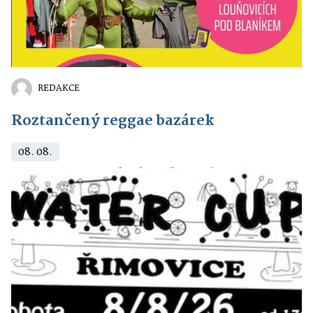
REDAKCE
Roztančený reggae bazárek
08. 08.