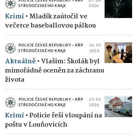
POLICIE ČESKÉ REPUBLIKY – KŘP
07. 04.
STŘEDOČESKÉHO KRAJE
2026
Krimi
•
Mladík zaútočil ve
večerce baseballovou pálkou
POLICIE ČESKÉ REPUBLIKY – KŘP
16. 03.
STŘEDOČESKÉHO KRAJE
2026
Aktuálně
•
Vlašim: Školák byl
mimořádně oceněn za záchranu
života
POLICIE ČESKÉ REPUBLIKY – KŘP
23. 02.
STŘEDOČESKÉHO KRAJE
2026
Krimi
•
Policie řeší vloupání na
poštu v Louňovicích