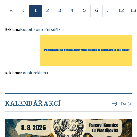
«
‹
1
2
3
4
5
6
...
12
13
Reklama
Koupit komerční sdělení
Reklama
Koupit reklamu
KALENDÁŘ AKCÍ
Další