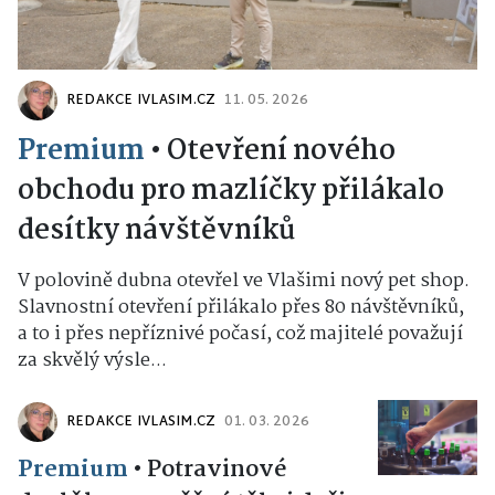
REDAKCE IVLASIM.CZ
11. 05. 2026
Premium
•
Otevření nového
obchodu pro mazlíčky přilákalo
desítky návštěvníků
V polovině dubna otevřel ve Vlašimi nový pet shop.
Slavnostní otevření přilákalo přes 80 návštěvníků,
a to i přes nepříznivé počasí, což majitelé považují
za skvělý výsle...
REDAKCE IVLASIM.CZ
01. 03. 2026
Premium
•
Potravinové