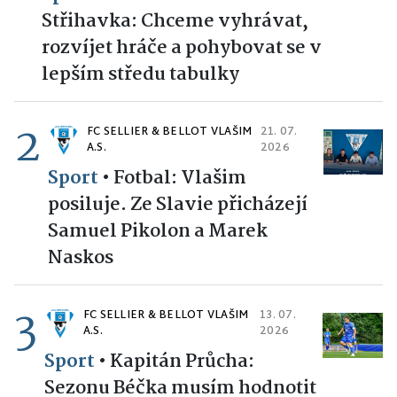
Střihavka: Chceme vyhrávat,
rozvíjet hráče a pohybovat se v
lepším středu tabulky
2
FC SELLIER & BELLOT VLAŠIM
21. 07.
A.S.
2026
Sport
•
Fotbal: Vlašim
posiluje. Ze Slavie přicházejí
Samuel Pikolon a Marek
Naskos
3
FC SELLIER & BELLOT VLAŠIM
13. 07.
A.S.
2026
Sport
•
Kapitán Průcha:
Sezonu Béčka musím hodnotit