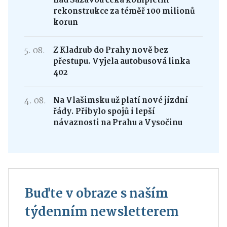
nad Sázavou čeká kompletní
rekonstrukce za téměř 100 milionů
korun
5. 08.
Z Kladrub do Prahy nově bez
přestupu. Vyjela autobusová linka
402
4. 08.
Na Vlašimsku už platí nové jízdní
řády. Přibylo spojů i lepší
návaznosti na Prahu a Vysočinu
Buďte v obraze s naším
týdenním newsletterem