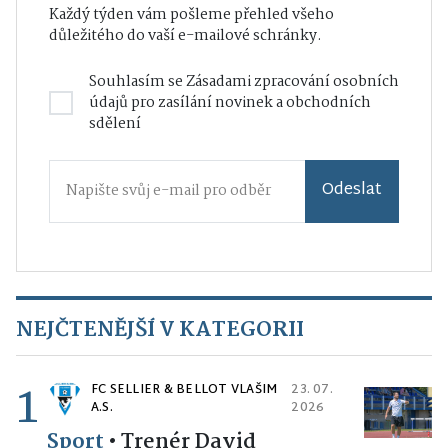
Každý týden vám pošleme přehled všeho
důležitého do vaší e-mailové schránky.
Souhlasím se
Zásadami zpracování osobních
údajů
pro zasílání novinek a obchodních
sdělení
Odeslat
NEJČTENĚJŠÍ V KATEGORII
1
FC SELLIER & BELLOT VLAŠIM
23. 07.
A.S.
2026
Sport
•
Trenér David