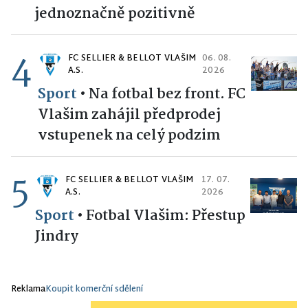
jednoznačně pozitivně
4
FC SELLIER & BELLOT VLAŠIM
06. 08.
A.S.
2026
Sport
•
Na fotbal bez front. FC
Vlašim zahájil předprodej
vstupenek na celý podzim
5
FC SELLIER & BELLOT VLAŠIM
17. 07.
A.S.
2026
Sport
•
Fotbal Vlašim: Přestup
Jindry
Reklama
Koupit komerční sdělení