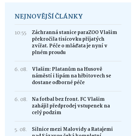
NEJNOVĚJŠÍ ČLÁNKY
10:55
Záchranná stanice paraZOO Vlašim
překročila tisícovku přijatých
zvířat. Péče o mláďata je nyní v
plném proudu
6. 08.
Vlašim: Platanům na Husově
náměstí i lipám na hřbitovech se
dostane odborné péče
6. 08.
Na fotbal bez front. FC Vlašim
zahájil předprodej vstupenek na
celý podzim
5. 08.
Silnice mezi Malovidy a Ratajemi