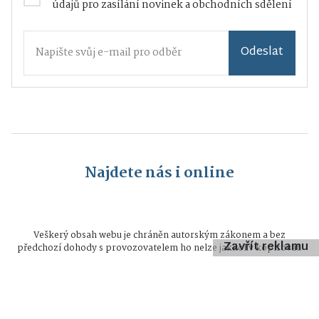
údajů
pro zasílání novinek a obchodních sdělení
Odeslat
Najdete nás i online
Veškerý obsah webu je chráněn autorským zákonem a bez
Zavřít reklamu
předchozí dohody s provozovatelem ho nelze jakkoliv kopírovat.
Všechna práva vyhrazena © 2026