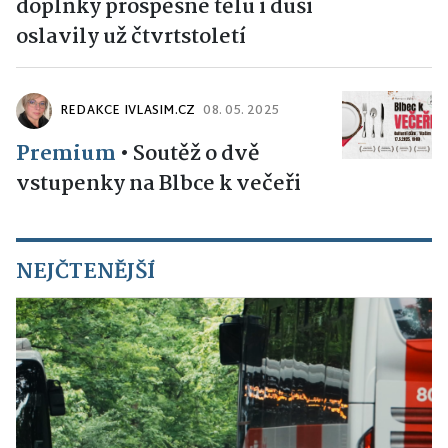
doplňky prospěšné tělu i duši
oslavily už čtvrtstoletí
REDAKCE IVLASIM.CZ
08. 05. 2025
Premium
•
Soutěž o dvě
vstupenky na Blbce k večeři
NEJČTENĚJŠÍ