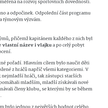
zaměřená na rozvoj sportovních dovedností.
lno a odpočinek. Odpolední část programu
 a týmovým výzvám.
 týmů, přičemž kapitánem každého z nich byl
ly
vlastní název i vlajku
a po celý pobyt
ocení.
né pořadí. Hlavním cílem bylo naučit děti
ožené z hráčů napříč všemi kategoriemi. V
nejmladší hráči, tak zástupci starších
k pomáhali mladším, mladší získávali nové
návali členy klubu, se kterými by se během
.
em bylo jednou z největších hodnot celého