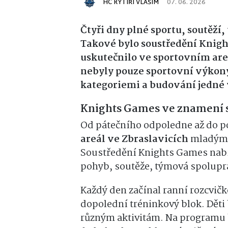
HC RYTÍŘI VLAŠIM
07. 06. 2026
Čtyři dny plné sportu, soutěží
Takové bylo soustředění Knigh
uskutečnilo ve sportovním are
nebyly pouze sportovní výkony
kategoriemi a budování jedné 
Knights Games ve znamení s
Od pátečního odpoledne až do p
areál ve Zbraslavicích
mladým 
Soustředění Knights Games nabí
pohyb, soutěže, týmová spoluprá
Každý den začínal ranní rozcvičk
dopolední tréninkový blok. Děti 
různým aktivitám. Na programu 