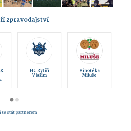
ři zpravodajství
Český svaz
Montessori
ochránců
Vlašim z. s.
přírody Vlašim
 se stát partnerem