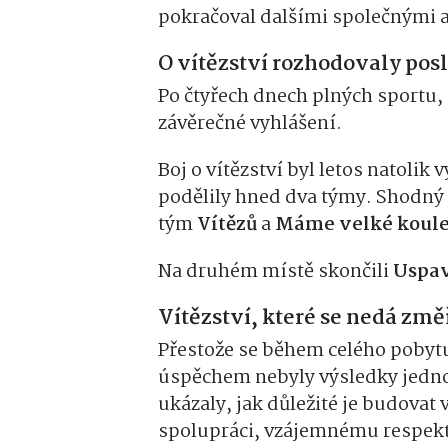
pokračoval dalšími společnými a
O vítězství rozhodovaly pos
Po čtyřech dnech plných sportu, 
závěrečné vyhlášení.
Boj o vítězství byl letos natolik
podělily hned dva týmy. Shodný 
tým
Vítězů
a
Máme
velké koule
Na druhém místě skončili
Uspav
Vítězství, které se nedá změ
Přestože se během celého pobytu
úspěchem nebyly výsledky jedno
ukázaly, jak důležité je budovat 
spolupráci, vzájemnému respekt