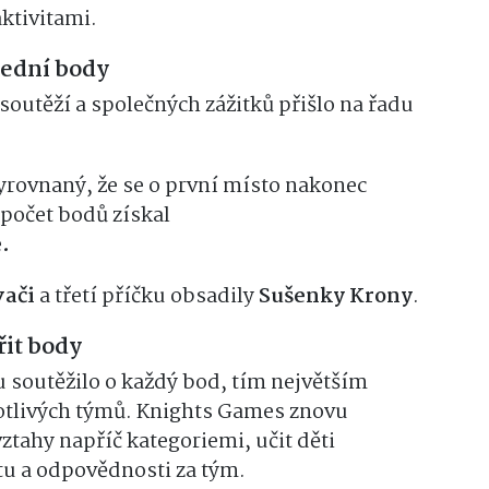
ktivitami.
lední body
soutěží a společných zážitků přišlo na řadu
 vyrovnaný, že se o první místo nakonec
počet bodů získal
.
ači
a třetí příčku obsadily
Sušenky Krony
.
řit body
 soutěžilo o každý bod, tím největším
tlivých týmů. Knights Games znovu
vztahy napříč kategoriemi, učit děti
u a odpovědnosti za tým.