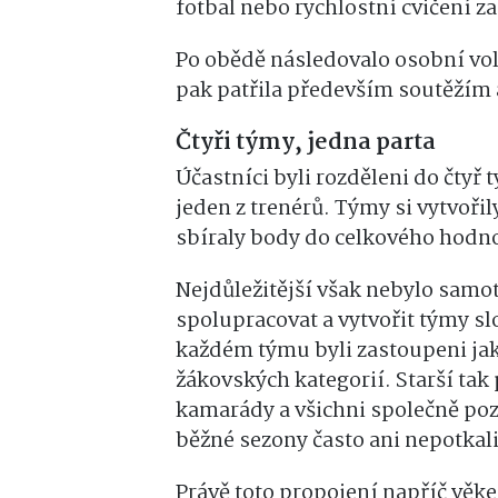
fotbal nebo rychlostní cvičení 
Po obědě následovalo osobní vo
pak patřila především soutěžím
Čtyři týmy, jedna parta
Účastníci byli rozděleni do čtyř
jeden z trenérů. Týmy si vytvoři
sbíraly body do celkového hodn
Nejdůležitější však nebylo samot
spolupracovat a vytvořit týmy sl
každém týmu byli zastoupeni jak 
žákovských kategorií. Starší ta
kamarády a všichni společně poz
běžné sezony často ani nepotkali
Právě toto propojení napříč věk