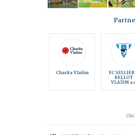
Partne
Kraj blanických
rytířů, z.s.
Chci