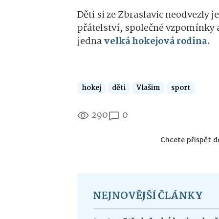
Děti si ze Zbraslavic neodvezly j
přátelství, společné vzpomínky a
jedna
velká hokejová rodina.
hokej
děti
Vlašim
sport
290
0
Chcete přispět d
NEJNOVĚJŠÍ ČLÁNKY