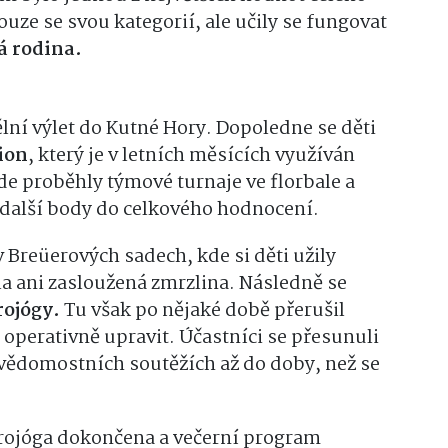
ouze se svou kategorií, ale učily se fungovat
á rodina.
lní výlet do Kutné Hory. Dopoledne se děti
ion
, který je v letních měsících využíván
zde proběhly týmové turnaje ve florbale a
o další body do celkového hodnocení.
Breüerových sadech, kde si děti užily
la ani zasloužená zmrzlina. Následně se
rojógy.
Tu však po nějaké době přerušil
 operativně upravit. Účastníci se přesunuli
 vědomostních soutěžích až do doby, než se
krojóga dokončena a večerní program