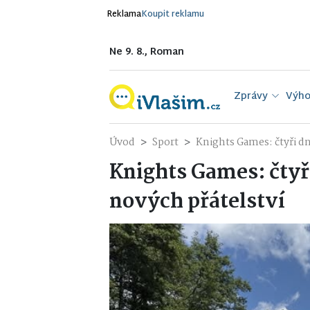
Reklama
Koupit reklamu
Ne 9. 8., Roman
Zprávy
Výho
Úvod
Sport
Knights Games: čtyři dn
Knights Games: čtyři
nových přátelství