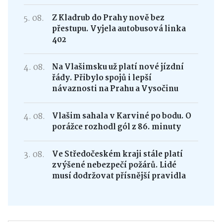
5. 08.
Z Kladrub do Prahy nově bez
přestupu. Vyjela autobusová linka
402
4. 08.
Na Vlašimsku už platí nové jízdní
řády. Přibylo spojů i lepší
návaznosti na Prahu a Vysočinu
4. 08.
Vlašim sahala v Karviné po bodu. O
porážce rozhodl gól z 86. minuty
3. 08.
Ve Středočeském kraji stále platí
zvýšené nebezpečí požárů. Lidé
musí dodržovat přísnější pravidla