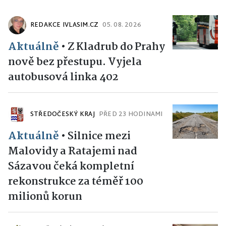
REDAKCE IVLASIM.CZ
05. 08. 2026
Aktuálně
•
Z Kladrub do Prahy
nově bez přestupu. Vyjela
autobusová linka 402
STŘEDOČESKÝ KRAJ
PŘED 23 HODINAMI
Aktuálně
•
Silnice mezi
Malovidy a Ratajemi nad
Sázavou čeká kompletní
rekonstrukce za téměř 100
milionů korun