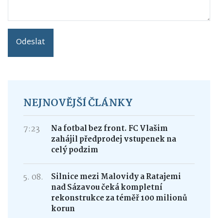
Odeslat
NEJNOVĚJŠÍ ČLÁNKY
7:23
Na fotbal bez front. FC Vlašim
zahájil předprodej vstupenek na
celý podzim
5. 08.
Silnice mezi Malovidy a Ratajemi
nad Sázavou čeká kompletní
rekonstrukce za téměř 100 milionů
korun