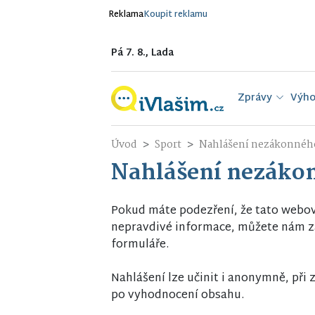
Reklama
Koupit reklamu
Pá 7. 8., Lada
Zprávy
Výho
Úvod
Sport
Nahlášení nezákonnéh
Nahlášení nezáko
Pokud máte podezření, že tato webo
nepravdivé informace, můžete nám za
formuláře.
Nahlášení lze učinit i anonymně, př
po vyhodnocení obsahu.