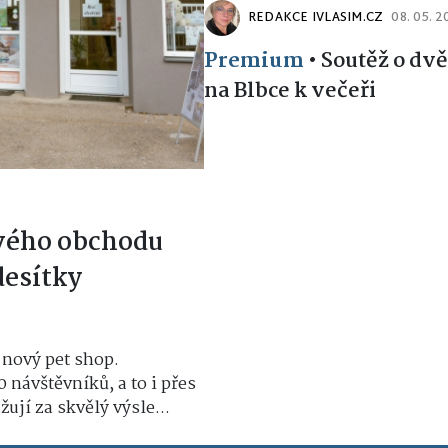
REDAKCE IVLASIM.CZ
08. 05. 
Premium
•
Soutěž o dv
na Blbce k večeři
vého obchodu
desítky
 nový pet shop.
0 návštěvníků, a to i přes
ují za skvělý výsle...