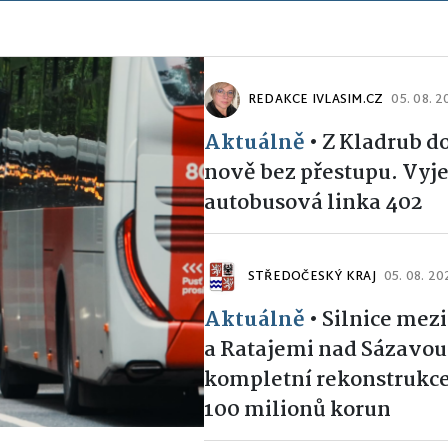
REDAKCE IVLASIM.CZ
05. 08. 
Aktuálně
•
Z Kladrub d
nově bez přestupu. Vyje
autobusová linka 402
STŘEDOČESKÝ KRAJ
05. 08. 20
Aktuálně
•
Silnice mez
a Ratajemi nad Sázavou
kompletní rekonstrukce
100 milionů korun