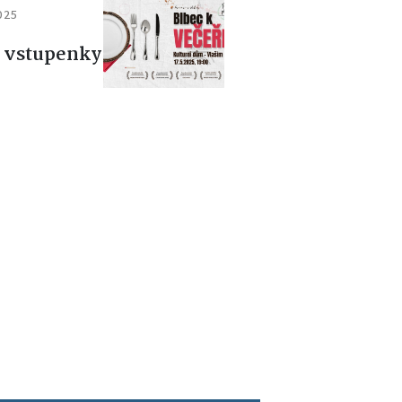
2025
ě vstupenky