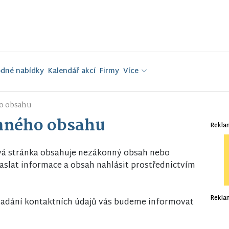
dné nabídky
Kalendář akcí
Firmy
Více
o obsahu
nného obsahu
Rekla
vá stránka obsahuje nezákonný obsah nebo
slat informace a obsah nahlásit prostřednictvím
Rekla
i zadání kontaktních údajů vás budeme informovat