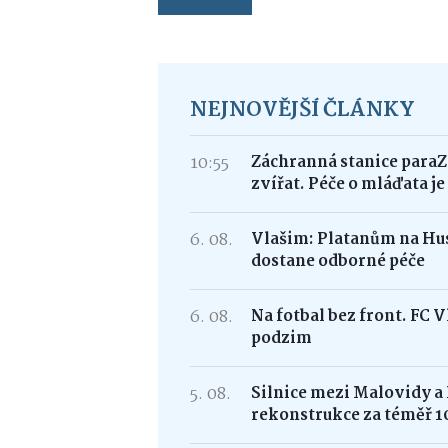
NEJNOVĚJŠÍ ČLÁNKY
10:55
Záchranná stanice paraZ
zvířat. Péče o mláďata j
6. 08.
Vlašim: Platanům na Hus
dostane odborné péče
6. 08.
Na fotbal bez front. FC 
podzim
5. 08.
Silnice mezi Malovidy a
rekonstrukce za téměř 1