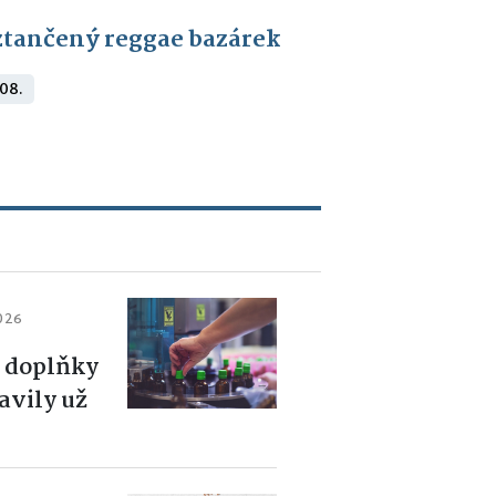
tančený reggae bazárek
 08.
2026
 doplňky
lavily už