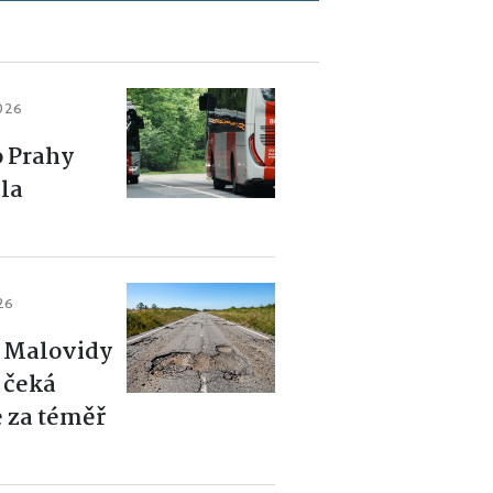
2026
o Prahy
la
26
i Malovidy
 čeká
 za téměř