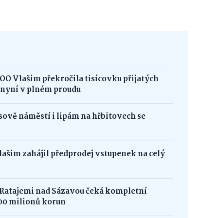
OO Vlašim překročila tisícovku přijatých
e nyní v plném proudu
ově náměstí i lipám na hřbitovech se
Vlašim zahájil předprodej vstupenek na celý
 Ratajemi nad Sázavou čeká kompletní
00 milionů korun