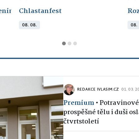
eninám: Křtiny
Chlastanfest
Roz
08. 08.
08.
REDAKCE IVLASIM.CZ
01. 03. 
Premium
•
Potravinové
prospěšné tělu i duši os
čtvrtstoletí