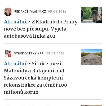
REDAKCE IVLASIM.CZ
05. 08. 2026
Aktuálně
•
Z Kladrub do Prahy
nově bez přestupu. Vyjela
autobusová linka 402
STŘEDOČESKÝ KRAJ
05. 08. 2026
Aktuálně
•
Silnice mezi
Malovidy a Ratajemi nad
Sázavou čeká kompletní
rekonstrukce za téměř 100
milionů korun