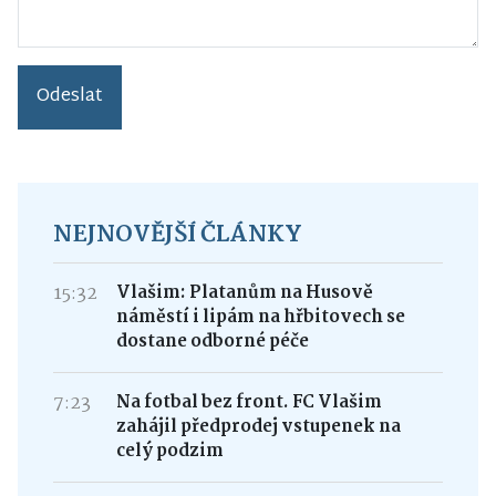
Odeslat
NEJNOVĚJŠÍ ČLÁNKY
15:32
Vlašim: Platanům na Husově
náměstí i lipám na hřbitovech se
dostane odborné péče
7:23
Na fotbal bez front. FC Vlašim
zahájil předprodej vstupenek na
celý podzim