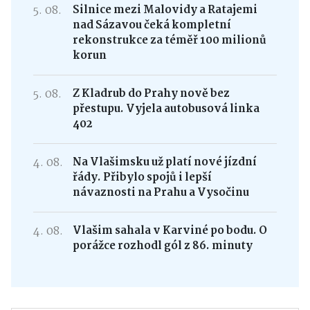
5. 08.
Silnice mezi Malovidy a Ratajemi
nad Sázavou čeká kompletní
rekonstrukce za téměř 100 milionů
korun
5. 08.
Z Kladrub do Prahy nově bez
přestupu. Vyjela autobusová linka
402
4. 08.
Na Vlašimsku už platí nové jízdní
řády. Přibylo spojů i lepší
návaznosti na Prahu a Vysočinu
4. 08.
Vlašim sahala v Karviné po bodu. O
porážce rozhodl gól z 86. minuty