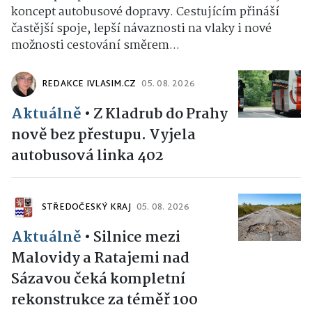
koncept autobusové dopravy. Cestujícím přináší
častější spoje, lepší návaznosti na vlaky i nové
možnosti cestování směrem...
REDAKCE IVLASIM.CZ
05. 08. 2026
Aktuálně
•
Z Kladrub do Prahy
nově bez přestupu. Vyjela
autobusová linka 402
STŘEDOČESKÝ KRAJ
05. 08. 2026
Aktuálně
•
Silnice mezi
Malovidy a Ratajemi nad
Sázavou čeká kompletní
rekonstrukce za téměř 100