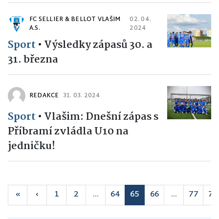
FC SELLIER & BELLOT VLAŠIM
02. 04.
A.S.
2024
Sport
•
Výsledky zápasů 30. a
31. března
REDAKCE
31. 03. 2024
Sport
•
Vlašim: Dnešní zápas s
Příbramí zvládla U10 na
jedničku!
«
‹
1
2
...
64
65
66
...
77
78