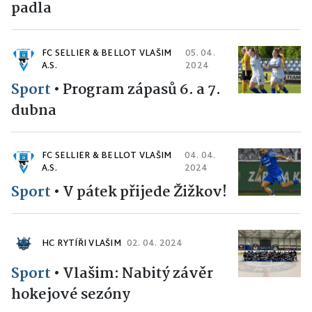
padla
FC SELLIER & BELLOT VLAŠIM
05. 04.
A.S.
2024
Sport
•
Program zápasů 6. a 7.
dubna
FC SELLIER & BELLOT VLAŠIM
04. 04.
A.S.
2024
Sport
•
V pátek přijede Žižkov!
HC RYTÍŘI VLAŠIM
02. 04. 2024
Sport
•
Vlašim: Nabitý závěr
hokejové sezóny