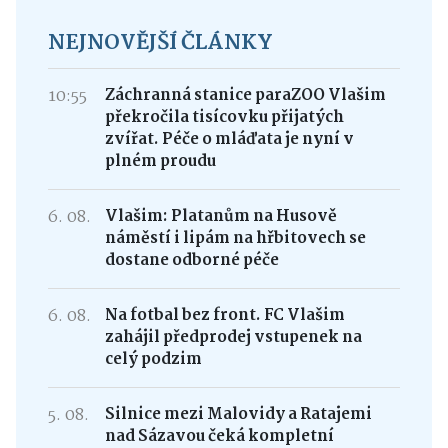
NEJNOVĚJŠÍ ČLÁNKY
10:55
Záchranná stanice paraZOO Vlašim
překročila tisícovku přijatých
zvířat. Péče o mláďata je nyní v
plném proudu
6. 08.
Vlašim: Platanům na Husově
náměstí i lipám na hřbitovech se
dostane odborné péče
6. 08.
Na fotbal bez front. FC Vlašim
zahájil předprodej vstupenek na
celý podzim
5. 08.
Silnice mezi Malovidy a Ratajemi
nad Sázavou čeká kompletní