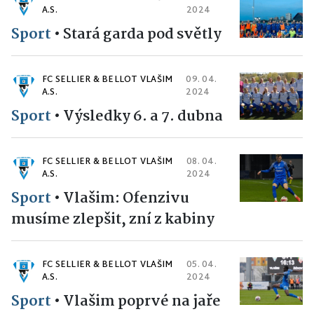
A.S.
2024
Sport
•
Stará garda pod světly
FC SELLIER & BELLOT VLAŠIM
09. 04.
A.S.
2024
Sport
•
Výsledky 6. a 7. dubna
FC SELLIER & BELLOT VLAŠIM
08. 04.
A.S.
2024
Sport
•
Vlašim: Ofenzivu
musíme zlepšit, zní z kabiny
FC SELLIER & BELLOT VLAŠIM
05. 04.
A.S.
2024
Sport
•
Vlašim poprvé na jaře