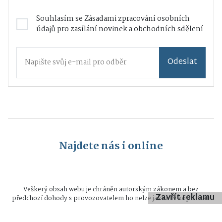
Souhlasím se
Zásadami zpracování osobních
údajů
pro zasílání novinek a obchodních sdělení
Odeslat
Najdete nás i online
Veškerý obsah webu je chráněn autorským zákonem a bez
Zavřít reklamu
předchozí dohody s provozovatelem ho nelze jakkoliv kopírovat.
Všechna práva vyhrazena © 2026