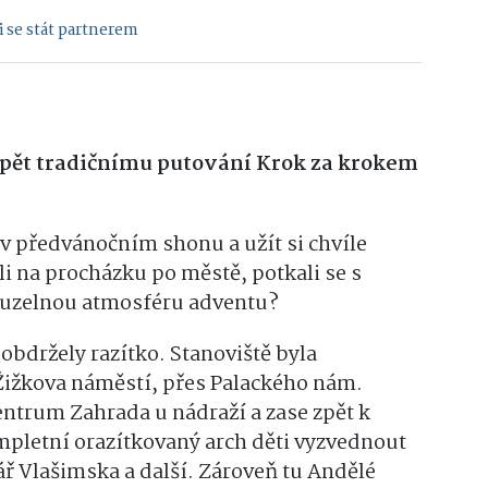
 se stát partnerem
 opět tradičnímu putování Krok
za krokem
v předvánočním shonu a užít si chvíle
ali na procházku po městě, potkali se s
i kouzelnou atmosféru adventu?
 obdržely razítko. Stanoviště byla
Žižkova náměstí, přes Palackého nám.
ntrum Zahrada u nádraží a zase zpět k
pletní orazítkovaný arch děti vyzvednout
 Vlašimska a další. Zároveň tu Andělé