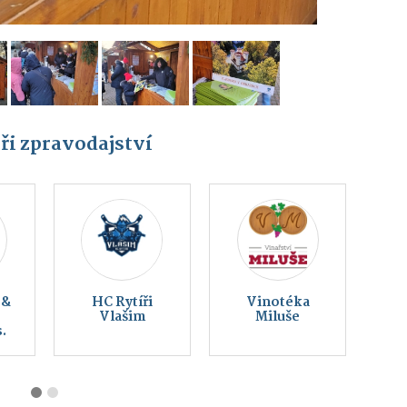
ři zpravodajství
Český svaz
Montessori
ochránců
Vlašim z. s.
přírody Vlašim