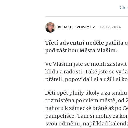
Chci
REDAKCE IVLASIM.CZ
17. 12. 2024
Třetí adventní neděle patřila
pod záštitou Města Vlašim.
Ve Vlašimi jste se mohli zastavit
klidu a radosti. Také jste se vyd
přáteli, popovídali si a užili s
Děti opět plnily úkoly a za snahu
rozmístěna po celém městě, od 
nahoru k zámecké bráně až po Ce
pampelišce. Tam si mohly za kom
svou odměnu, například kalendář