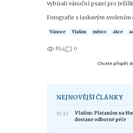
vybírali vánoční psaní pro Ježíšk
Fotografie s laskavým svolením
Vánoce
Vlašim
město
akce
a
854
0
Chcete přispět d
NEJNOVĚJŠÍ ČLÁNKY
15:32
Vlašim: Platanům na Hus
dostane odborné péče