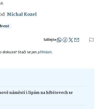
a.
 od
Michal Kozel
dvent
Sdílejte
o diskuze? Stačí se jen
přihlásit.
ově náměstí i lipám na hřbitovech se