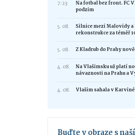
7:23
Na fotbal bez front. FC 
podzim
5. 08.
Silnice mezi Malovidy a
rekonstrukce za téměř 1
5. 08.
Z Kladrub do Prahy nově 
4. 08.
Na Vlašimsku už platí nov
návaznosti na Prahu a V
4. 08.
Vlašim sahala v Karviné 
Buďte v obraze s na