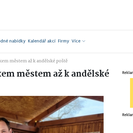
dné nabídky
Kalendář akcí
Firmy
Více
okem městem až k andělské poště
okem městem až k andělské
Rekla
Rekla