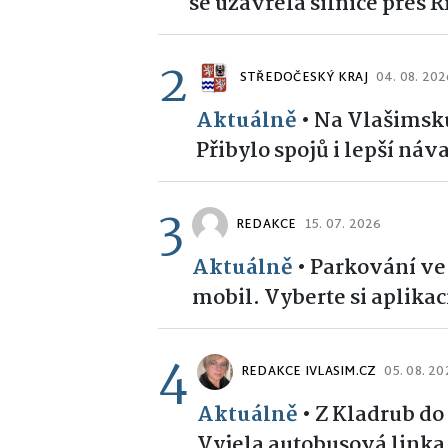
se uzavřela silnice přes 
2
STŘEDOČESKÝ KRAJ
04. 08. 20
Aktuálně
•
Na Vlašimsku 
Přibylo spojů i lepší ná
3
REDAKCE
15. 07. 2026
Aktuálně
•
Parkování ve
mobil. Vyberte si aplikac
4
REDAKCE IVLASIM.CZ
05. 08. 2
Aktuálně
•
Z Kladrub do
Vyjela autobusová linka