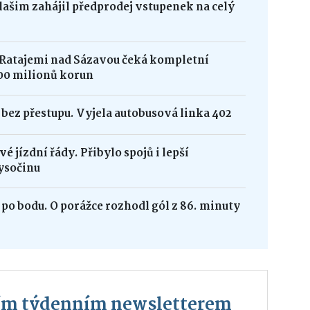
Vlašim zahájil předprodej vstupenek na celý
 Ratajemi nad Sázavou čeká kompletní
00 milionů korun
bez přestupu. Vyjela autobusová linka 402
é jízdní řády. Přibylo spojů i lepší
ysočinu
po bodu. O porážce rozhodl gól z 86. minuty
ším týdenním newsletterem