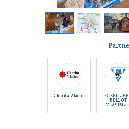
Partne
Kraj blanických
rytířů, z.s.