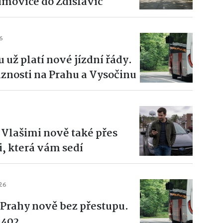
Řimovice do Zdislavic
26
už platí nové jízdní řády.
vaznosti na Prahu a Vysočinu
 Vlašimi nově také přes
i, která vám sedí
026
 Prahy nově bez přestupu.
 402