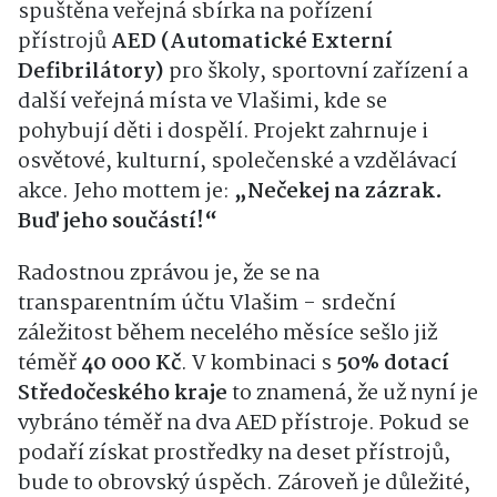
spuštěna veřejná sbírka na pořízení
přístrojů
AED (Automatické Externí
Defibrilátory)
pro školy, sportovní zařízení a
další veřejná místa ve Vlašimi, kde se
pohybují děti i dospělí. Projekt zahrnuje i
osvětové, kulturní, společenské a vzdělávací
akce. Jeho mottem je:
„Nečekej na zázrak.
Buď jeho součástí!“
Radostnou zprávou je, že se na
transparentním účtu Vlašim - srdeční
záležitost během necelého měsíce sešlo již
téměř
40 000 Kč
. V kombinaci s
50% dotací
Středočeského kraje
to znamená, že už nyní je
vybráno téměř na dva AED přístroje. Pokud se
podaří získat prostředky na deset přístrojů,
bude to obrovský úspěch. Zároveň je důležité,