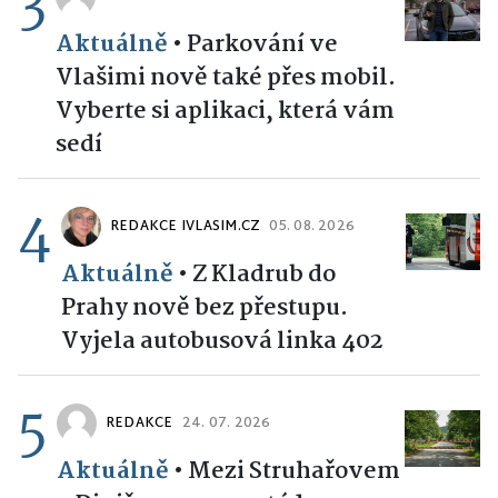
3
Aktuálně
•
Parkování ve
Vlašimi nově také přes mobil.
Vyberte si aplikaci, která vám
sedí
4
REDAKCE IVLASIM.CZ
05. 08. 2026
Aktuálně
•
Z Kladrub do
Prahy nově bez přestupu.
Vyjela autobusová linka 402
5
REDAKCE
24. 07. 2026
Aktuálně
•
Mezi Struhařovem