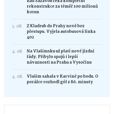
nad Sázavou čeká kompletní
rekonstrukce za téměř 100 milionů
korun
5. 08.
Z Kladrub do Prahy nově bez
přestupu. Vyjela autobusová linka
402
4. 08.
Na Vlašimsku už platí nové jízdní
řády. Přibylo spojů i lepší
návaznosti na Prahu a Vysočinu
4. 08.
Vlašim sahala v Karviné po bodu. O
porážce rozhodl gól z 86. minuty