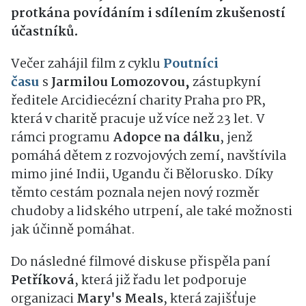
protkána povídáním i sdílením zkušeností
účastníků.
Večer zahájil film z cyklu
Poutníci
času
s
Jarmilou Lomozovou,
zástupkyní
ředitele Arcidiecézní charity Praha pro PR,
která v charitě pracuje už více než 23 let. V
rámci programu
Adopce na dálku
, jenž
pomáhá dětem z rozvojových zemí, navštívila
mimo jiné Indii, Ugandu či Bělorusko. Díky
těmto cestám poznala nejen nový rozměr
chudoby a lidského utrpení, ale také možnosti
jak účinně pomáhat.
Do následné filmové diskuse přispěla paní
Petříková
, která již řadu let podporuje
organizaci
Mary's Meals
, která zajišťuje