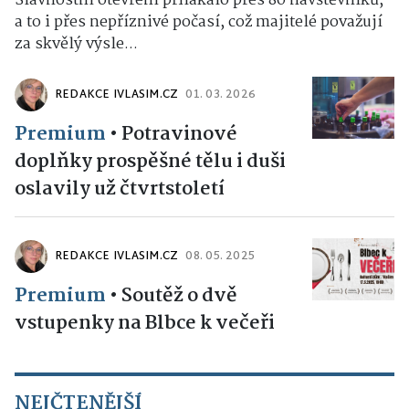
Slavnostní otevření přilákalo přes 80 návštěvníků,
a to i přes nepříznivé počasí, což majitelé považují
za skvělý výsle...
REDAKCE IVLASIM.CZ
01. 03. 2026
Premium
•
Potravinové
doplňky prospěšné tělu i duši
oslavily už čtvrtstoletí
REDAKCE IVLASIM.CZ
08. 05. 2025
Premium
•
Soutěž o dvě
vstupenky na Blbce k večeři
NEJČTENĚJŠÍ