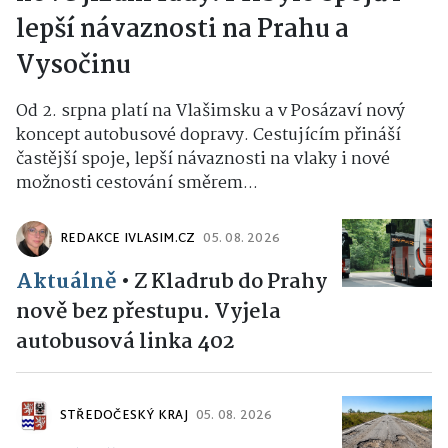
lepší návaznosti na Prahu a
Vysočinu
Od 2. srpna platí na Vlašimsku a v Posázaví nový
koncept autobusové dopravy. Cestujícím přináší
častější spoje, lepší návaznosti na vlaky i nové
možnosti cestování směrem...
REDAKCE IVLASIM.CZ
05. 08. 2026
Aktuálně
•
Z Kladrub do Prahy
nově bez přestupu. Vyjela
autobusová linka 402
STŘEDOČESKÝ KRAJ
05. 08. 2026