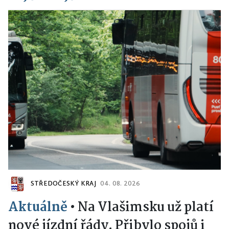
STŘEDOČESKÝ KRAJ
04. 08. 2026
Aktuálně
•
Na Vlašimsku už platí
nové jízdní řády. Přibylo spojů i