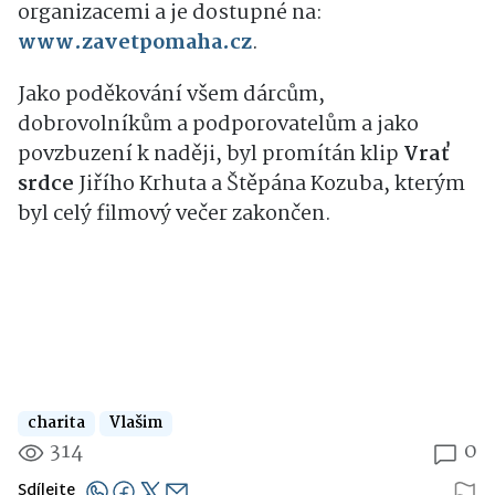
organizacemi a je dostupné na:
www.zavetpomaha.cz
.
Jako poděkování všem dárcům,
dobrovolníkům a podporovatelům a jako
povzbuzení k naději, byl promítán klip
Vrať
srdce
Jiřího Krhuta a Štěpána Kozuba, kterým
byl celý filmový večer zakončen.
charita
Vlašim
314
0
Sdílejte