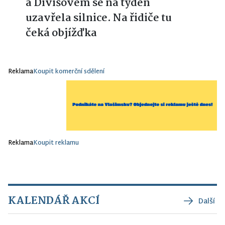
a Divišovem se na týden
uzavřela silnice. Na řidiče tu
čeká objížďka
Reklama
Koupit komerční sdělení
Reklama
Koupit reklamu
KALENDÁŘ AKCÍ
Další