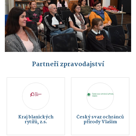
Partneři zpravodajství
Kraj blanických
Český svaz ochránců
rytířů, z.s.
přírody Vlašim