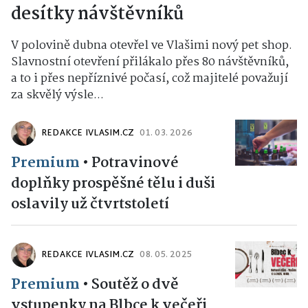
desítky návštěvníků
V polovině dubna otevřel ve Vlašimi nový pet shop.
Slavnostní otevření přilákalo přes 80 návštěvníků,
a to i přes nepříznivé počasí, což majitelé považují
za skvělý výsle...
REDAKCE IVLASIM.CZ
01. 03. 2026
Premium
•
Potravinové
doplňky prospěšné tělu i duši
oslavily už čtvrtstoletí
REDAKCE IVLASIM.CZ
08. 05. 2025
Premium
•
Soutěž o dvě
vstupenky na Blbce k večeři