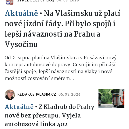
STŘEDOČESKÝ KRAJ
04. 08. 2026
Aktuálně
•
Na Vlašimsku už platí
nové jízdní řády. Přibylo spojů i
lepší návaznosti na Prahu a
Vysočinu
Od 2. srpna platí na Vlašimsku a v Posázaví nový
koncept autobusové dopravy. Cestujícím přináší
častější spoje, lepší návaznosti na vlaky i nové
možnosti cestování směrem...
REDAKCE IVLASIM.CZ
05. 08. 2026
Aktuálně
•
Z Kladrub do Prahy
nově bez přestupu. Vyjela
autobusová linka 402