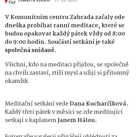
CHARITA VLAŠIM
17. 10. 2025
V Komunitním centru Zahrada začaly ode
dneška probíhat ranní meditace, které se
budou opakovat každý pátek vždy od 8:00
do 9:00 hodin. Součástí setkání je také
společná snídaně
.
Všichni, kdo na meditaci přijdou, se společně
na chvíli zastaví, ztiší mysl a užijí si přítomný
okamžik.
Meditační setkání vede
Dana Kucharčíková.
Každý třetí pátek v měsíci se zde meditující
setkají s kaplanem
Janem Hálou.
Fotografie v galerii přinášejí ohlédnutí za