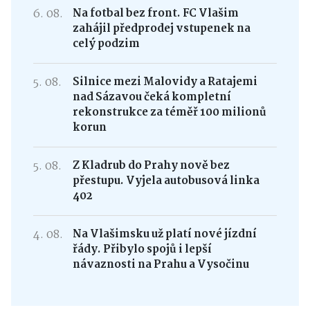
6. 08.
Na fotbal bez front. FC Vlašim
zahájil předprodej vstupenek na
celý podzim
5. 08.
Silnice mezi Malovidy a Ratajemi
nad Sázavou čeká kompletní
rekonstrukce za téměř 100 milionů
korun
5. 08.
Z Kladrub do Prahy nově bez
přestupu. Vyjela autobusová linka
402
4. 08.
Na Vlašimsku už platí nové jízdní
řády. Přibylo spojů i lepší
návaznosti na Prahu a Vysočinu